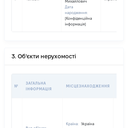
Михайлович
Дата
народження:
[Конфіденційна
інформація]
3. Об'єкти нерухомості
ВАРТ
ЗАГАЛЬНА
№
МІСЦЕЗНАХОДЖЕННЯ
НА Д
ІНФОРМАЦІЯ
НАБУ
Країна:
Україна