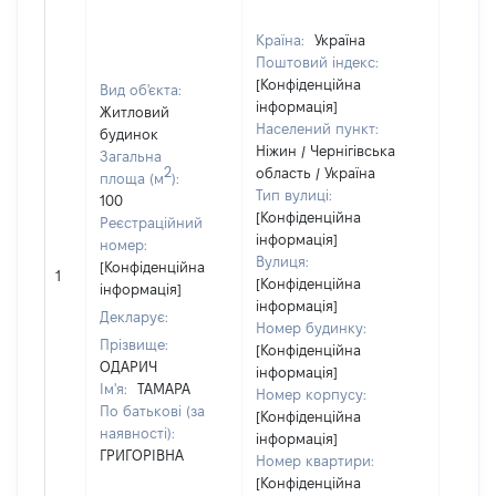
Країна:
Україна
Поштовий індекс:
[Конфіденційна
Вид об'єкта:
інформація]
Житловий
Населений пункт:
будинок
Ніжин / Чернігівська
Загальна
Об'єкт
2
область / Україна
площа (м
):
належ
Тип вулиці:
100
суб'єк
[Конфіденційна
Реєстраційний
декла
інформація]
номер:
чи чл
Вулиця:
[Конфіденційна
сім'ї 
1
[Конфіденційна
інформація]
власн
інформація]
Декларує:
відпо
Номер будинку:
Цивіл
Прізвище:
[Конфіденційна
кодек
ОДАРИЧ
інформація]
Україн
Ім'я:
ТАМАРА
Номер корпусу:
По батькові (за
[Конфіденційна
наявності):
інформація]
ГРИГОРІВНА
Номер квартири:
[Конфіденційна