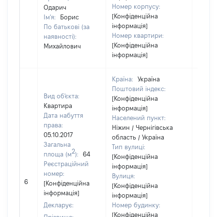
Номер корпусу:
Одарич
[Конфіденційна
Ім'я:
Борис
інформація]
По батькові (за
Номер квартири:
наявності):
[Конфіденційна
Михайлович
інформація]
Країна:
Україна
Поштовий індекс:
Вид об'єкта:
[Конфіденційна
Квартира
інформація]
Дата набуття
Населений пункт:
права:
Ніжин / Чернігівська
05.10.2017
область / Україна
Загальна
Тип вулиці:
2
площа (м
):
64
[Конфіденційна
Реєстраційний
інформація]
номер:
Вулиця:
6
8900
[Конфіденційна
[Конфіденційна
інформація]
інформація]
Декларує:
Номер будинку:
[Конфіденційна