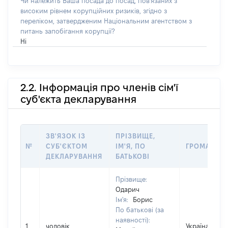
Чи належить Ваша посада до посад, пов'язаних з
високим рівнем корупційних ризиків, згідно з
переліком, затвердженим Національним агентством з
питань запобігання корупції?
Ні
2.2. Інформація про членів сім'ї
суб'єкта декларування
ЗВ'ЯЗОК ІЗ
ПРІЗВИЩЕ,
№
СУБ'ЄКТОМ
ІМ'Я, ПО
ГРОМАДЯН
ДЕКЛАРУВАННЯ
БАТЬКОВІ
Прізвище:
Одарич
Ім'я:
Борис
По батькові (за
наявності):
1
чоловік
Україна