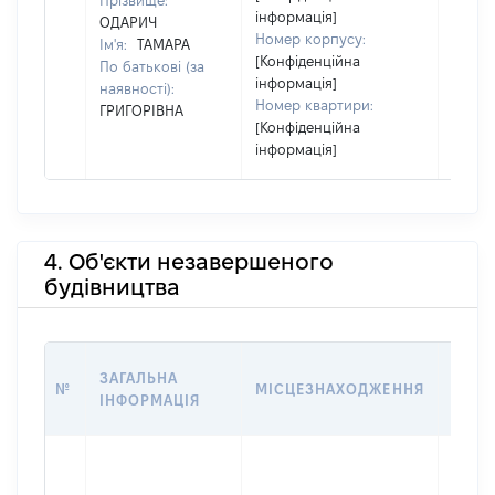
Прізвище:
інформація]
ОДАРИЧ
Номер корпусу:
Ім'я:
ТАМАРА
[Конфіденційна
По батькові (за
інформація]
наявності):
Номер квартири:
ГРИГОРІВНА
[Конфіденційна
інформація]
4. Об'єкти незавершеного
будівництва
ЗВ'Я
ЗАГАЛЬНА
№
МІСЦЕЗНАХОДЖЕННЯ
СУБ'
ІНФОРМАЦІЯ
ДЕКЛ