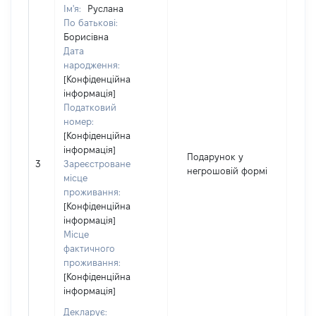
Ім'я:
Руслана
По батькові:
Борисівна
Дата
народження:
[Конфіденційна
інформація]
Податковий
номер:
[Конфіденційна
інформація]
Подарунок у
3
Зареєстроване
8
негрошовій формі
місце
проживання:
[Конфіденційна
інформація]
Місце
фактичного
проживання:
[Конфіденційна
інформація]
Декларує: