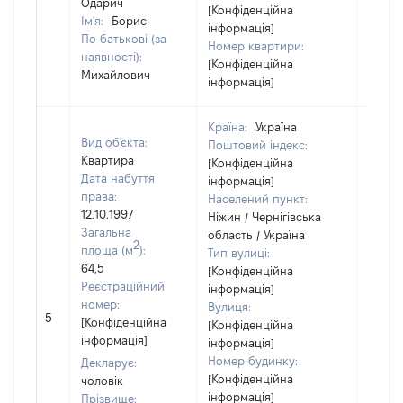
Одарич
[Конфіденційна
Ім'я:
Борис
інформація]
По батькові (за
Номер квартири:
наявності):
[Конфіденційна
Михайлович
інформація]
Країна:
Україна
Вид об'єкта:
Поштовий індекс:
Квартира
[Конфіденційна
Дата набуття
інформація]
права:
Населений пункт:
12.10.1997
Ніжин / Чернігівська
Загальна
область / Україна
2
площа (м
):
Тип вулиці:
64,5
[Конфіденційна
Реєстраційний
інформація]
номер:
Вулиця:
5
20000
[Конфіденційна
[Конфіденційна
інформація]
інформація]
Номер будинку:
Декларує:
[Конфіденційна
чоловік
інформація]
Прізвище: