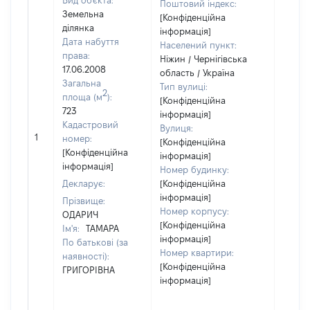
Вид об'єкта:
Поштовий індекс:
Земельна
[Конфіденційна
ділянка
інформація]
Дата набуття
Населений пункт:
права:
Ніжин / Чернігівська
17.06.2008
область / Україна
Загальна
Тип вулиці:
2
площа (м
):
[Конфіденційна
723
інформація]
Кадастровий
Вулиця:
1
39728
номер:
[Конфіденційна
[Конфіденційна
інформація]
інформація]
Номер будинку:
Декларує:
[Конфіденційна
інформація]
Прізвище:
Номер корпусу:
ОДАРИЧ
[Конфіденційна
Ім'я:
ТАМАРА
інформація]
По батькові (за
Номер квартири:
наявності):
[Конфіденційна
ГРИГОРІВНА
інформація]