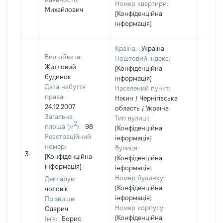
Номер квартири:
Михайлович
[Конфіденційна
інформація]
Країна:
Україна
Вид об'єкта:
Поштовий індекс:
Житловий
[Конфіденційна
будинок
інформація]
Дата набуття
Населений пункт:
права:
Ніжин / Чернігівська
24.12.2007
область / Україна
Загальна
Тип вулиці:
2
площа (м
):
98
[Конфіденційна
Реєстраційний
інформація]
номер:
Вулиця:
3
3000
[Конфіденційна
[Конфіденційна
інформація]
інформація]
Номер будинку:
Декларує:
[Конфіденційна
чоловік
інформація]
Прізвище:
Номер корпусу:
Одарич
[Конфіденційна
Ім'я:
Борис