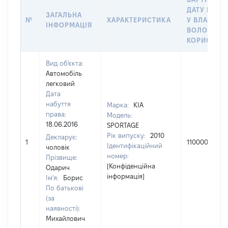
ДАТУ НАБУ
ЗАГАЛЬНА
№
ХАРАКТЕРИСТИКА
У ВЛАСНІС
ІНФОРМАЦІЯ
ВОЛОДІНН
КОРИСТУВ
Вид об'єкта:
Автомобіль
легковий
Дата
набуття
Марка:
KIA
права:
Модель:
18.06.2016
SPORTAGE
Рік випуску:
2010
Декларує:
1
110000
Ідентифікаційний
чоловік
номер:
Прізвище:
[Конфіденційна
Одарич
інформація]
Ім'я:
Борис
По батькові
(за
наявності):
Михайлович