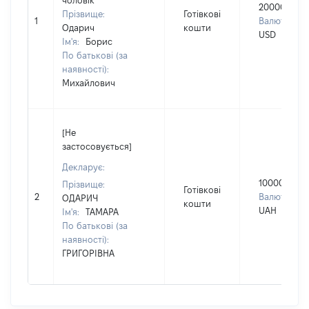
чоловік
20000
Прізвище:
Готівкові
1
Валюта:
Одарич
кошти
USD
Ім'я:
Борис
По батькові (за
наявності):
Михайлович
[Не
застосовується]
Декларує:
100000
Прізвище:
Готівкові
2
Валюта:
ОДАРИЧ
кошти
UAH
Ім'я:
ТАМАРА
По батькові (за
наявності):
ГРИГОРІВНА