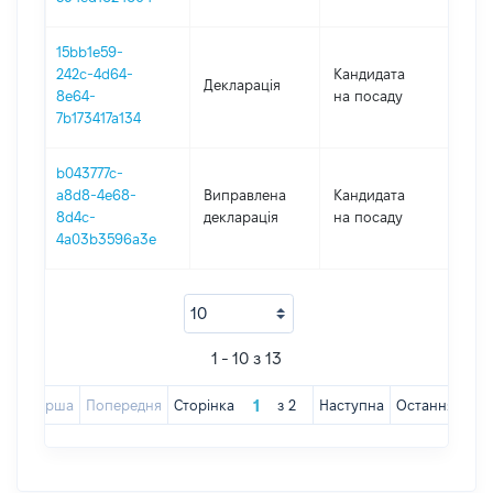
15bb1e59-
242c-4d64-
Кандидата
Декларація
201
8e64-
на посаду
7b173417a134
b043777c-
a8d8-4e68-
Виправлена
Кандидата
201
8d4c-
декларація
на посаду
4a03b3596a3e
1 - 10 з 13
Перша
Попередня
Сторінка
з
2
Наступна
Остання