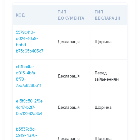
ТИП
ТИП
КОД
ПЕ
ДОКУМЕНТА
ДЕКЛАРАЦІЇ
5579c410-
d024-40a9-
Декларація
Щорічна
202
bbbd-
b75c65b403c7
cb1ba4fa-
01.0
d013-4bfa-
Перед
Декларація
-
8f79-
звільненням
31.
7eb7e828b311
e15f9c50-2f9e-
4d47-b2f7-
Декларація
Щорічна
202
0e712262a854
b3537d8d-
5919-4370-
Декларація
Щорічна
202