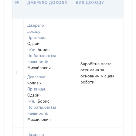
№
ДЖЕРЕЛО ДОХОДУ
ВИД ДОХОДУ
(ВА
Джерело
доходу:
Прізвище:
Одарич
Ім'я:
Борис
По батькові (за
наявності):
Заробітна плата
Михайлович
отримана за
1
52
основним місцем
Декларує:
роботи
чоловік
Прізвище:
Одарич
Ім'я:
Борис
По батькові (за
наявності):
Михайлович
Джерело