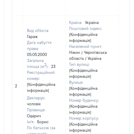
Країна:
Україна
Поштовий індекс:
Вид об'єкта:
[Конфіденційна
Гараж
інформація]
Дата набуття
Населений пункт:
права:
Ніжин / Чернігівська
05.05.2000
область / Україна
Загальна
Тип вулиці:
2
площа (м
):
23
[Конфіденційна
Реєстраційний
інформація]
номер:
Вулиця:
[Конфіденційна
2
2395
[Конфіденційна
інформація]
інформація]
Декларує:
Номер будинку:
чоловік
[Конфіденційна
Прізвище:
інформація]
Одарич
Номер корпусу:
Ім'я:
Борис
[Конфіденційна
По батькові (за
інформація]
наявності):