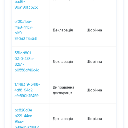
ba36-
9ba199f3525c
ef00a1eb-
f4a9-44c7-
Декларація
Щорічна
202
b1f0-
790d3ff4c7c5
351dd801-
07d0-478c-
Декларація
Щорічна
201
82b1-
b0558df46c4c
17f463f9-34f8-
Виправлена
4df8-94d2-
Щорічна
201
декларація
efe590b75459
bc826d0e-
b221-44ce-
Декларація
Щорічна
201
9fcc-
594ed1624604