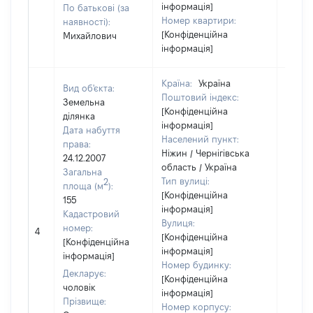
інформація]
По батькові (за
Номер квартири:
наявності):
[Конфіденційна
Михайлович
інформація]
Країна:
Україна
Вид об'єкта:
Поштовий індекс:
Земельна
[Конфіденційна
ділянка
інформація]
Дата набуття
Населений пункт:
права:
Ніжин / Чернігівська
24.12.2007
область / Україна
Загальна
Тип вулиці:
2
площа (м
):
[Конфіденційна
155
інформація]
Кадастровий
Вулиця:
номер:
4
3220
[Конфіденційна
[Конфіденційна
інформація]
інформація]
Номер будинку:
Декларує:
[Конфіденційна
чоловік
інформація]
Прізвище:
Номер корпусу: