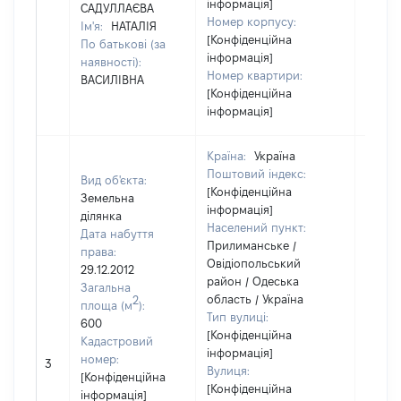
інформація]
САДУЛЛАЄВА
Номер корпусу:
Ім'я:
НАТАЛІЯ
[Конфіденційна
По батькові (за
інформація]
наявності):
Номер квартири:
ВАСИЛІВНА
[Конфіденційна
інформація]
Країна:
Україна
Поштовий індекс:
Вид об'єкта:
[Конфіденційна
Земельна
інформація]
ділянка
Населений пункт:
Дата набуття
Прилиманське /
права:
Овідіопольський
29.12.2012
район / Одеська
Загальна
область / Україна
2
площа (м
):
Тип вулиці:
600
[Конфіденційна
Кадастровий
інформація]
номер:
3
[Не ві
Вулиця:
[Конфіденційна
[Конфіденційна
інформація]