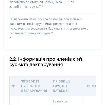
відповідно до статті 50 Закону України “Про
запобігання корупції”?
Ні
Чи належить Ваша посада до посад, пов'язаних з
високим рівнем корупційних ризиків, згідно з
переліком, затвердженим Національним агентством з
питань запобігання корупції?
Ні
2.2. Інформація про членів сім'ї
суб'єкта декларування
ЗВ'ЯЗОК ІЗ
ПРІЗВИЩЕ,
№
СУБ'ЄКТОМ
ІМ'Я, ПО
ГРОМАДЯН
ДЕКЛАРУВАННЯ
БАТЬКОВІ
Прізвище: