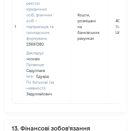
реєстрі
юридичних
осіб, фізичних
Кошти,
осіб –
розміщені
400000
1
підприємців та
на
Валюта:
громадських
банківських
UAH
формувань:
рахунках
23697280
Декларує:
чоловік
Прізвище:
Садуллаєв
Ім'я:
Едуард
По батькові (за
наявності):
Зедуллайович
13. Фінансові зобов'язання