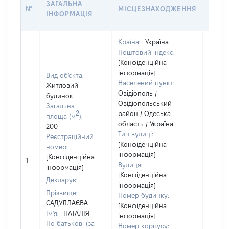
ЗАГАЛЬНА
№
МІСЦЕЗНАХОДЖЕННЯ
СУБ'
ІНФОРМАЦІЯ
ДЕКЛ
Країна:
Україна
Поштовий індекс:
[Конфіденційна
інформація]
Вид об'єкта:
Населений пункт:
Житловий
Овідіополь /
будинок
Овідіопольський
Загальна
2
район / Одеська
Об'єкт
площа (м
):
область / Україна
повні
200
Тип вулиці:
частк
Реєстраційний
[Конфіденційна
побуд
номер:
інформація]
матері
[Конфіденційна
1
Вулиця:
за ко
інформація]
[Конфіденційна
суб'єк
Декларує:
інформація]
декла
Прізвище:
Номер будинку:
або ч
САДУЛЛАЄВА
[Конфіденційна
його сі
Ім'я:
НАТАЛІЯ
інформація]
По батькові (за
Номер корпусу: