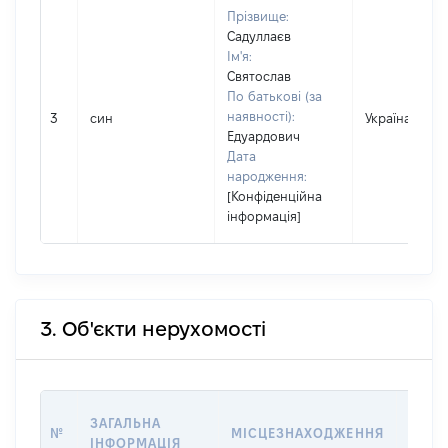
Прізвище:
Садуллаєв
Ім'я:
Святослав
По батькові (за
наявності):
3
син
Україна
Едуардович
Дата
народження:
[Конфіденційна
інформація]
3. Об'єкти нерухомості
ВАРТ
ЗАГАЛЬНА
№
МІСЦЕЗНАХОДЖЕННЯ
НА Д
ІНФОРМАЦІЯ