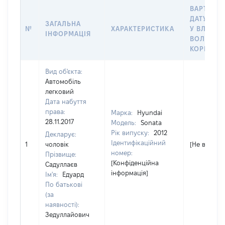
ВАРТІСТЬ
ДАТУ НАБ
ЗАГАЛЬНА
№
ХАРАКТЕРИСТИКА
У ВЛАСНІ
ІНФОРМАЦІЯ
ВОЛОДІН
КОРИСТУ
Вид об'єкта:
Автомобіль
легковий
Дата набуття
права:
Марка:
Hyundai
28.11.2017
Модель:
Sonata
Рік випуску:
2012
Декларує:
Ідентифікаційний
1
чоловік
[Не відомо]
номер:
Прізвище:
[Конфіденційна
Садуллаєв
інформація]
Ім'я:
Едуард
По батькові
(за
наявності):
Зедуллайович