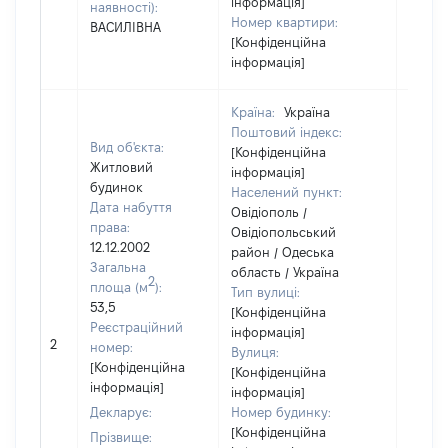
інформація]
наявності):
Номер квартири:
ВАСИЛІВНА
[Конфіденційна
інформація]
Країна:
Україна
Поштовий індекс:
Вид об'єкта:
[Конфіденційна
Житловий
інформація]
будинок
Населений пункт:
Дата набуття
Овідіополь /
права:
Овідіопольський
12.12.2002
район / Одеська
Загальна
область / Україна
2
площа (м
):
Тип вулиці:
53,5
[Конфіденційна
Реєстраційний
інформація]
2
[Не ві
номер:
Вулиця:
[Конфіденційна
[Конфіденційна
інформація]
інформація]
Декларує:
Номер будинку:
[Конфіденційна
Прізвище: