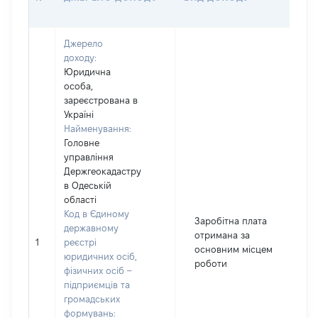
(В
Джерело
доходу:
Юридична
особа,
зареєстрована в
Україні
Найменування:
Головне
управління
Держгеокадастру
в Одеській
області
Код в Єдиному
Заробітна плата
державному
отримана за
1
реєстрі
основним місцем
юридичних осіб,
роботи
фізичних осіб –
підприємців та
громадських
формувань: