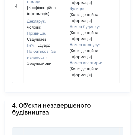
[Член 
номер:
інформація]
4
не на
[Конфіденційна
Вулиця:
інфор
інформація]
[Конфіденційна
інформація]
Декларує:
Номер будинку:
чоловік
[Конфіденційна
Прізвище:
інформація]
Садуллаєв
Номер корпусу:
Ім'я:
Едуард
[Конфіденційна
По батькові (за
інформація]
наявності):
Номер квартири:
Зедуллайович
[Конфіденційна
інформація]
4. Об'єкти незавершеного
будівництва
ЗВ'Я