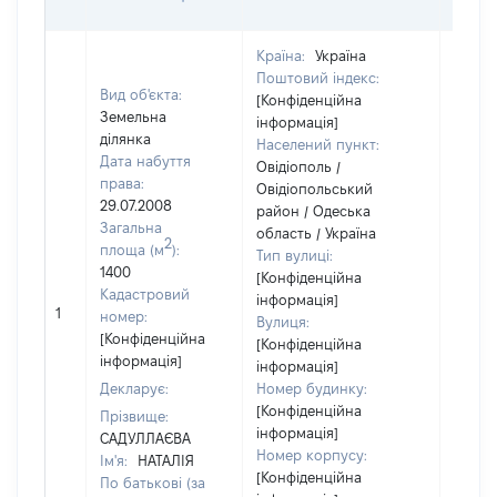
НАБУ
Країна:
Україна
Поштовий індекс:
Вид об'єкта:
[Конфіденційна
Земельна
інформація]
ділянка
Населений пункт:
Дата набуття
Овідіополь /
права:
Овідіопольський
29.07.2008
район / Одеська
Загальна
область / Україна
2
площа (м
):
Тип вулиці:
1400
[Конфіденційна
Кадастровий
інформація]
1
[Не ві
номер:
Вулиця:
[Конфіденційна
[Конфіденційна
інформація]
інформація]
Декларує:
Номер будинку:
[Конфіденційна
Прізвище:
інформація]
САДУЛЛАЄВА
Номер корпусу:
Ім'я:
НАТАЛІЯ
[Конфіденційна
По батькові (за