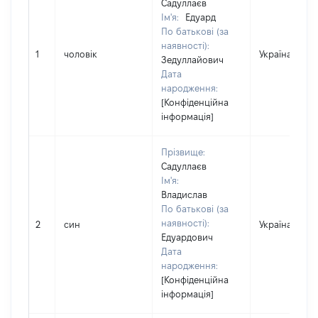
Садуллаєв
Ім'я:
Едуард
По батькові (за
наявності):
1
чоловік
Україна
Зедуллайович
Дата
народження:
[Конфіденційна
інформація]
Прізвище:
Садуллаєв
Ім'я:
Владислав
По батькові (за
наявності):
2
син
Україна
Едуардович
Дата
народження:
[Конфіденційна
інформація]