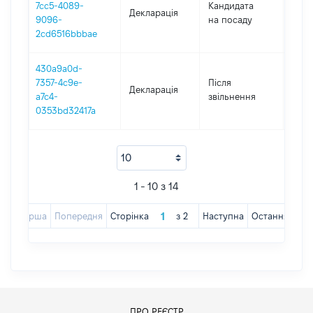
7cc5-4089-
Кандидата
Декларація
2019
9096-
на посаду
2cd6516bbbae
430a9a0d-
7357-4c9e-
Після
Декларація
2018
a7c4-
звільнення
0353bd32417a
1 - 10 з 14
Перша
Попередня
Сторінка
з
2
Наступна
Остання
ПРО РЕЄСТР