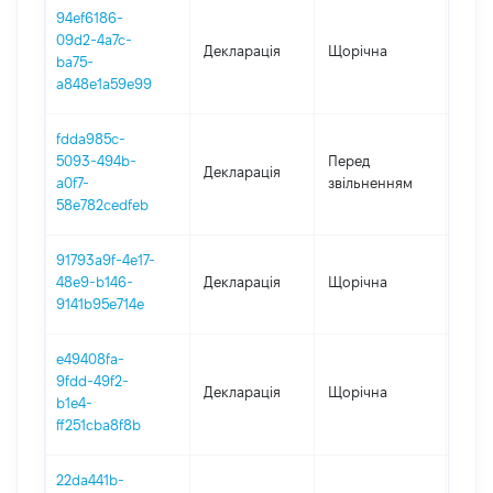
94ef6186-
09d2-4a7c-
Декларація
Щорічна
2021
ba75-
a848e1a59e99
fdda985c-
01.01
5093-494b-
Перед
Декларація
-
a0f7-
звільненням
05.0
58e782cedfeb
91793a9f-4e17-
48e9-b146-
Декларація
Щорічна
2020
9141b95e714e
e49408fa-
9fdd-49f2-
Декларація
Щорічна
2019
b1e4-
ff251cba8f8b
22da441b-