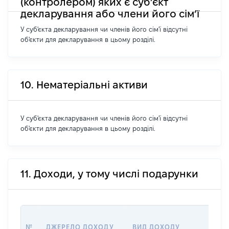
(контролером) яких є суб’єкт
декларування або члени його сім’ї
У суб'єкта декларування чи членів його сім'ї відсутні
об'єкти для декларування в цьому розділі.
10. Нематеріальні активи
У суб'єкта декларування чи членів його сім'ї відсутні
об'єкти для декларування в цьому розділі.
11. Доходи, у тому числі подарунки
РО
№
ДЖЕРЕЛО ДОХОДУ
ВИД ДОХОДУ