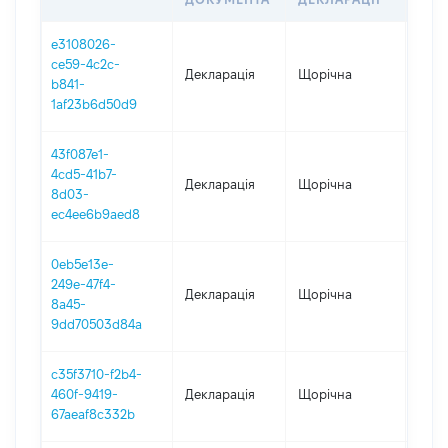
e3108026-
ce59-4c2c-
Декларація
Щорічна
2025
b841-
1af23b6d50d9
43f087e1-
4cd5-41b7-
Декларація
Щорічна
2024
8d03-
ec4ee6b9aed8
0eb5e13e-
249e-47f4-
Декларація
Щорічна
2023
8a45-
9dd70503d84a
c35f3710-f2b4-
460f-9419-
Декларація
Щорічна
2022
67aeaf8c332b