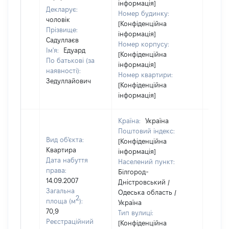
інформація]
Декларує:
Номер будинку:
чоловік
[Конфіденційна
Прізвище:
інформація]
Садуллаєв
Номер корпусу:
Ім'я:
Едуард
[Конфіденційна
По батькові (за
інформація]
наявності):
Номер квартири:
Зедуллайович
[Конфіденційна
інформація]
Країна:
Україна
Поштовий індекс:
Вид об'єкта:
[Конфіденційна
Квартира
інформація]
Дата набуття
Населений пункт:
права:
Білгород-
14.09.2007
Дністровський /
Загальна
Одеська область /
2
площа (м
):
Україна
70,9
Тип вулиці:
Реєстраційний
[Конфіденційна