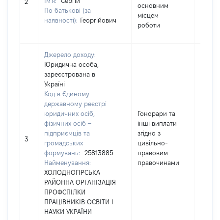
Ім'я:
Сергій
70809
2
основним
По батькові (за
місцем
наявності):
Георгійович
роботи
Джерело доходу:
Юридична особа,
зареєстрована в
Україні
Код в Єдиному
державному реєстрі
юридичних осіб,
Гонорари та
фізичних осіб –
інші виплати
підприємців та
згідно з
3000
3
громадських
цивільно-
формувань:
25813885
правовим
Найменування:
правочинами
ХОЛОДНОГІРСЬКА
РАЙОННА ОРГАНІЗАЦІЯ
ПРОФСПІЛКИ
ПРАЦІВНИКІВ ОСВІТИ І
НАУКИ УКРАЇНИ