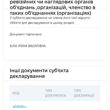
ревізійних чи наглядових органів
об’єднань ,організацій, членство в
таких об’єднаннях (організаціях)
У суб'єкта декларування чи членів його сім'ї відсутні
об'єкти для декларування в цьому розділі.
Документ підписано:
БІЛА ІРИНА ВАСИЛІВНА
Інші документи суб'єкта
декларування
ТИП
ТИП
КОД
ПЕРІ
ДОКУМЕНТА
ДЕКЛАРАЦІЇ
a64f44bc-