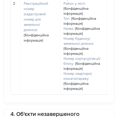
обʼє
2
Реєстраційний
Район у місті:
варт
[Конфіденційна
номер
дату
інформація]
(кадастровий
набу
Тип:
[Конфіденційна
номер для
пра
інформація]
земельної
Назва:
[Конфіденційна
ділянки):
інформація]
[Конфіденційна
Номер будинку/
інформація]
земельної ділянки:
[Конфіденційна
інформація]
Номер корпусу/секції/
блоку:
[Конфіденційна
інформація]
Номер квартири/
кімнати/гаражу:
[Конфіденційна
інформація]
4. Об'єкти незавершеного