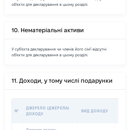
об'єкти для декларування в цьому розділі.
10. Нематеріальні активи
У суб'єкта декларування чи членів його сім'ї відсутні
об'єкти для декларування в цьому розділі.
11. Доходи, у тому числі подарунки
РОЗМ
ДЖЕРЕЛО (ДЖЕРЕЛА)
№
ВИД ДОХОДУ
(ВАРТ
ДОХОДУ
ГРН
Джерело доходу: