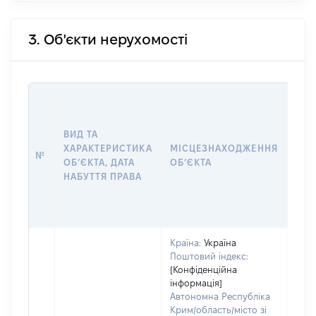
3. Об'єкти нерухомості
ВАР
ДАТ
НАБ
ВИД ТА
ПРА
ХАРАКТЕРИСТИКА
МІСЦЕЗНАХОДЖЕННЯ
№
ЗА
ОБʼЄКТА, ДАТА
ОБʼЄКТА
ОС
НАБУТТЯ ПРАВА
ГР
ОЦІ
ГРН
Країна:
Україна
Поштовий індекс:
[Конфіденційна
інформація]
Автономна Республіка
Крим/область/місто зі