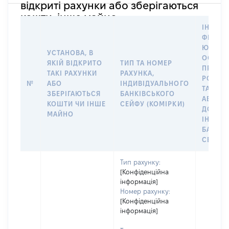
відкриті рахунки або зберігаються
кошти, інше майно
ІНФОР
ФІЗИЧН
ЮРИДИ
УСТАНОВА, В
ОСОБУ,
ЯКІЙ ВІДКРИТО
ТИП ТА НОМЕР
ПРАВО
ТАКІ РАХУНКИ
РАХУНКА,
РОЗПО
№
АБО
ІНДИВІДУАЛЬНОГО
ТАКИМ
ЗБЕРІГАЮТЬСЯ
БАНКІВСЬКОГО
АБО М
КОШТИ ЧИ ІНШЕ
СЕЙФУ (КОМІРКИ)
ДО
МАЙНО
ІНДИВ
БАНКІ
СЕЙФУ 
Тип рахунку:
[Конфіденційна
інформація]
Номер рахунку:
[Конфіденційна
інформація]