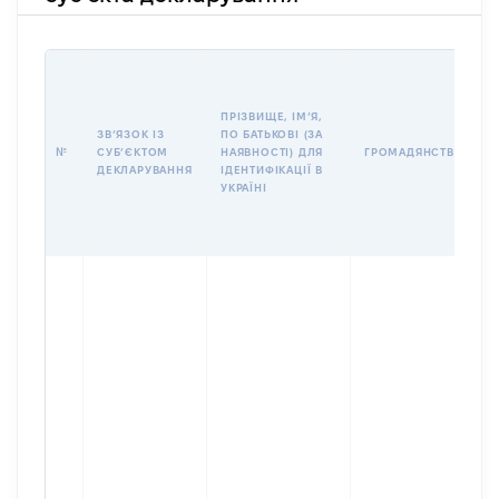
І
ПРІЗВИЩЕ, ІМʼЯ,
ЗВʼЯЗОК ІЗ
ПО БАТЬКОВІ (ЗА
№
СУБʼЄКТОМ
НАЯВНОСТІ) ДЛЯ
ГРОМАДЯНСТВО
ДЕКЛАРУВАННЯ
ІДЕНТИФІКАЦІЇ В
УКРАЇНІ