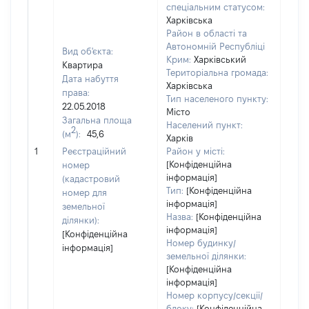
спеціальним статусом:
Харківська
Район в області та
Автономній Республіці
Вид об'єкта:
Крим:
Харківський
Квартира
Територіальна громада:
Дата набуття
Харківська
права:
Тип населеного пункту:
100
22.05.2018
Місто
Тип
Загальна площа
Населений пункт:
варт
2
(м
):
45,6
Харків
обʼє
1
Реєстраційний
Район у місті:
варт
[Конфіденційна
номер
дату
інформація]
(кадастровий
набу
Тип:
[Конфіденційна
номер для
пра
інформація]
земельної
Назва:
[Конфіденційна
ділянки):
інформація]
[Конфіденційна
Номер будинку/
інформація]
земельної ділянки:
[Конфіденційна
інформація]
Номер корпусу/секції/
блоку:
[Конфіденційна