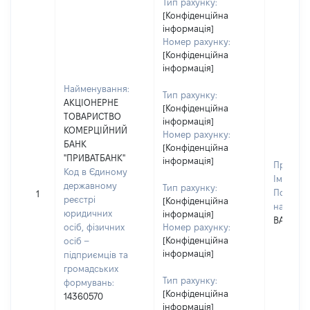
Тип рахунку:
[Конфіденційна
інформація]
Номер рахунку:
[Конфіденційна
інформація]
Найменування:
Тип рахунку:
АКЦІОНЕРНЕ
[Конфіденційна
ТОВАРИСТВО
інформація]
КОМЕРЦІЙНИЙ
Номер рахунку:
БАНК
[Конфіденційна
"ПРИВАТБАНК"
інформація]
Прізвищ
Код в Єдиному
Ім'я:
ІР
державному
Тип рахунку:
По батьк
1
реєстрі
[Конфіденційна
наявност
юридичних
інформація]
ВАСИЛІ
осіб, фізичних
Номер рахунку:
[Конфіденційна
осіб –
інформація]
підприємців та
громадських
Тип рахунку:
формувань:
[Конфіденційна
14360570
інформація]