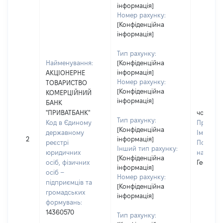
інформація]
Номер рахунку:
[Конфіденційна
інформація]
Тип рахунку:
Найменування:
[Конфіденційна
інформація]
АКЦІОНЕРНЕ
Номер рахунку:
ТОВАРИСТВО
[Конфіденційна
КОМЕРЦІЙНИЙ
інформація]
БАНК
"ПРИВАТБАНК"
чоловік
Тип рахунку:
Код в Єдиному
Прізвищ
[Конфіденційна
державному
Ім'я:
Се
2
інформація]
реєстрі
По батьк
Інший тип рахунку:
юридичних
наявност
[Конфіденційна
осіб, фізичних
Георгій
інформація]
осіб –
Номер рахунку:
підприємців та
[Конфіденційна
громадських
інформація]
формувань:
14360570
Тип рахунку: