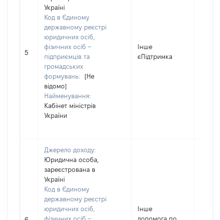
Україні
Код в Єдиному
державному реєстрі
юридичних осіб,
фізичних осіб –
Інше
18500
5
підприємців та
єПідтримка
громадських
формувань:
[Не
відомо]
Найменування:
Кабінет міністрів
України
Джерело доходу:
Юридична особа,
зареєстрована в
Україні
Код в Єдиному
державному реєстрі
юридичних осіб,
Інше
фізичних осіб –
допомога по
17052
6