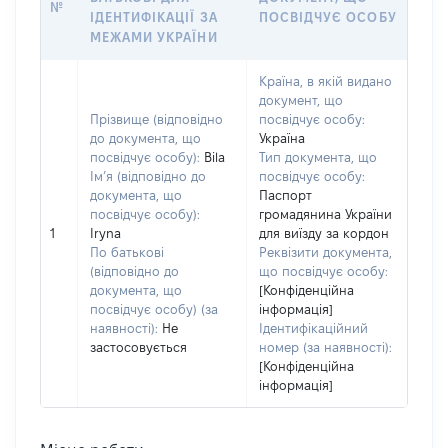
№
ІДЕНТИФІКАЦІЇ ЗА
ПОСВІДЧУЄ ОСОБУ
МЕЖАМИ УКРАЇНИ
Країна, в якій видано
документ, що
Прізвище (відповідно
посвідчує особу:
до документа, що
Україна
посвідчує особу):
Bila
Тип документа, що
Ім’я (відповідно до
посвідчує особу:
документа, що
Паспорт
посвідчує особу):
громадянина України
1
Iryna
для виїзду за кордон
По батькові
Реквізити документа,
(відповідно до
що посвідчує особу:
документа, що
[Конфіденційна
посвідчує особу) (за
інформація]
наявності):
Не
Ідентифікаційний
застосовується
номер (за наявності):
[Конфіденційна
інформація]