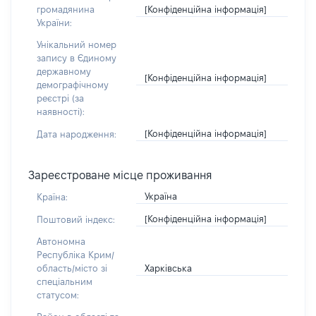
[Конфіденційна інформація]
громадянина
України:
Унікальний номер
запису в Єдиному
державному
[Конфіденційна інформація]
демографічному
реєстрі (за
наявності):
[Конфіденційна інформація]
Дата народження:
Зареєстроване місце проживання
Україна
Країна:
[Конфіденційна інформація]
Поштовий індекс:
Автономна
Республіка Крим/
Харківська
область/місто зі
спеціальним
статусом: