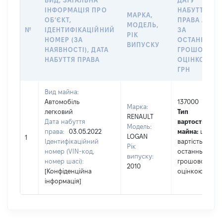
ВИД, ЗАГАЛЬНА
ДАТУ
ІНФОРМАЦІЯ ПРО
НАБУТТЯ
МАРКА,
ОБʼЄКТ,
ПРАВА АБО
МОДЕЛЬ,
№
ІДЕНТИФІКАЦІЙНИЙ
ЗА
РІК
НОМЕР (ЗА
ОСТАННЬО
ВИПУСКУ
НАЯВНОСТІ), ДАТА
ГРОШОВОЮ
НАБУТТЯ ПРАВА
ОЦІНКОЮ,
ГРН
Вид майна:
Автомобіль
137000
Марка:
легковий
Тип
RENAULT
Дата набуття
вартості
Модель:
права:
03.05.2022
майна:
це
LOGAN
1
Ідентифікаційний
вартість за
Рік
номер (VIN-код,
останньою
випуску:
номер шасі):
грошовою
2010
[Конфіденційна
оцінкою
інформація]