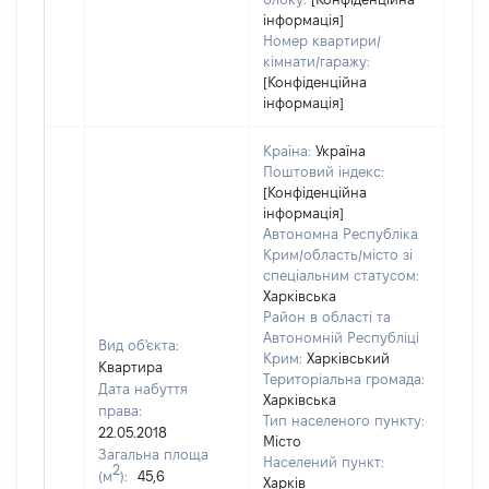
інформація]
Номер квартири/
кімнати/гаражу:
[Конфіденційна
інформація]
Країна:
Україна
Поштовий індекс:
[Конфіденційна
інформація]
Автономна Республіка
Крим/область/місто зі
спеціальним статусом:
Харківська
Район в області та
Автономній Республіці
Вид об'єкта:
Крим:
Харківський
Квартира
Територіальна громада:
Дата набуття
Харківська
права:
Тип населеного пункту:
100
22.05.2018
Місто
Тип
Загальна площа
Населений пункт:
варт
2
(м
):
45,6
Харків