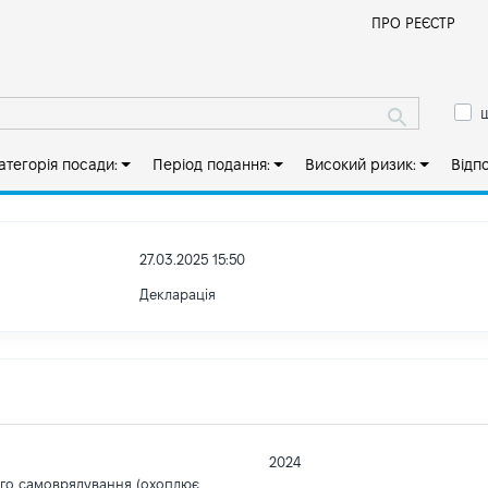
Й
ПРО РЕЄСТР
ш
атегорія посади:
Період подання:
Високий ризик:
Відп
27.03.2025 15:50
Декларація
2024
ого самоврядування (охоплює