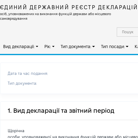
ЄДИНИЙ ДЕРЖАВНИЙ РЕЄСТР ДЕКЛАРАЦІ
осіб, уповноважених на виконання функцій держави або місцевого
самоврядування
Вид декларації:
Рік:
Тип документа:
Тип посади:
К
Дата та час подання:
Тип документа:
1. Вид декларації та звітний період
Щорічна
особи, уповноваженої на виконання функцій держави або місцев