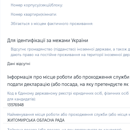
Номер корпусу/секції/блоку:
Номер квартири/кімнати:
Збігається з місцем фактичного проживання:
Для ідентифікації за межами України
Відсутнє громадянство (підданство) іноземної держави, а також д
дають право на постійне проживання на території іноземної де
Дані відсутні
Інформація про місце роботи або проходження служби (
подати декларацію (або посада, на яку претендуєте як 
Код в Єдиному державному реєстрі юридичних осіб, фізичних осі
для кандидатів):
13576948
Найменування місця роботи або проходження служби (або місця м
ЖИТОМИРСЬКА ОБЛАСНА РАДА
Займана посада
(або посада, на яку претендуєте як кандидат)
: