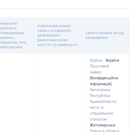
РЕКВІЗИТИ
УНІКАЛЬНИЙ НОМЕР
ПАСПОРТА
ЗАПИСУ В ЄДИНОМУ
ГРОМАДЯНИНА
ЗАРЕЄСТРОВАНЕ МІСЦЕ
ДЕРЖАВНОМУ
УКРАЇНИ /
ПРОЖИВАННЯ
ДЕМОГРАФІЧНОМУ
СВІДОЦТВА ПРО
РЕЄСТРІ (ЗА НАЯВНОСТІ)
НАРОДЖЕННЯ
Країна:
Україна
Поштовий
індекс:
[Конфіденційна
інформація]
Автономна
Республіка
Крим/область/
місто зі
спеціальним
статусом:
Житомирська
Район в області