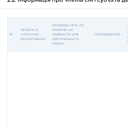
ПРІЗВИЩЕ, ІМʼЯ, ПО
ЗВʼЯЗОК ІЗ
БАТЬКОВІ (ЗА
№
СУБʼЄКТОМ
НАЯВНОСТІ) ДЛЯ
ГРОМАДЯНСТВО
ДЕКЛАРУВАННЯ
ІДЕНТИФІКАЦІЇ В
УКРАЇНІ