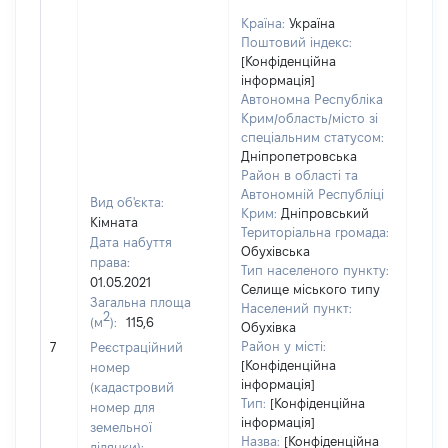
Країна:
Україна
Поштовий індекс:
[Конфіденційна
інформація]
Автономна Республіка
Крим/область/місто зі
спеціальним статусом:
Дніпропетровська
Район в області та
Автономній Республіці
Вид об'єкта:
Крим:
Дніпровський
Кімната
Територіальна громада:
Дата набуття
Обухівська
права:
Тип населеного пункту:
01.05.2021
Селище міського типу
Загальна площа
Населений пункт:
2
(м
):
115,6
Обухівка
[Не 
Район у місті:
7
Реєстраційний
[Конфіденційна
номер
інформація]
(кадастровий
Тип:
[Конфіденційна
номер для
інформація]
земельної
Назва:
[Конфіденційна
ділянки):