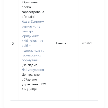
Юридична
особа,
зареєстрована
в Україні
Код в Єдиному
державному
реєстрі
юридичних
осіб, фізичних
Пенсія
205429
2
осіб –
підприємців та
громадських
формувань:
[Не відомо]
Найменування:
Центральне
об"єднане
управління ПФУ
в м.Дніпрі