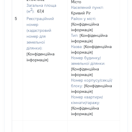
639
Місто
Загальна площа
Тип 
Населений пункт:
2
(м
):
67,4
обʼє
Кривий Ріг
варт
5
Реєстраційний
Район у місті:
ост
[Конфіденційна
номер
інформація]
гро
(кадастровий
Тип:
[Конфіденційна
оці
номер для
інформація]
земельної
Назва:
[Конфіденційна
ділянки):
інформація]
[Конфіденційна
Номер будинку/
інформація]
земельної ділянки:
[Конфіденційна
інформація]
Номер корпусу/секції/
блоку:
[Конфіденційна
інформація]
Номер квартири/
кімнати/гаражу:
[Конфіденційна
інформація]