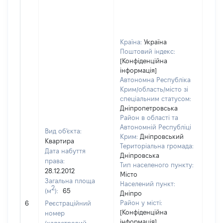
Країна:
Україна
Поштовий індекс:
[Конфіденційна
інформація]
Автономна Республіка
Крим/область/місто зі
спеціальним статусом:
Дніпропетровська
Район в області та
Автономній Республіці
Вид об'єкта:
Крим:
Дніпровський
Квартира
Територіальна громада:
Дата набуття
Дніпровська
права:
Тип населеного пункту:
28.12.2012
372
Місто
Загальна площа
Тип 
Населений пункт:
2
(м
):
65
обʼє
Дніпро
варт
Район у місті:
6
Реєстраційний
ост
[Конфіденційна
номер
інформація]
гро