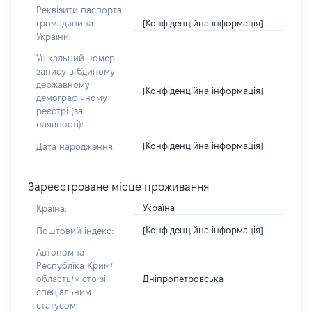
Реквізити паспорта
[Конфіденційна інформація]
громадянина
України:
Унікальний номер
запису в Єдиному
державному
[Конфіденційна інформація]
демографічному
реєстрі (за
наявності):
[Конфіденційна інформація]
Дата народження:
Зареєстроване місце проживання
Україна
Країна:
[Конфіденційна інформація]
Поштовий індекс:
Автономна
Республіка Крим/
Дніпропетровська
область/місто зі
спеціальним
статусом: