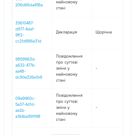
майновому
206d66da456a
стані
35610487-
d977-4daf-
Декларація
Щорічна
20
9ff2-
cc21d886e31d
Повідомлення
9859963d-
про суттєві
a632-477b-
зміни y
-
20
aa48-
майновому
dc90e326e1b9
стані
Повідомлення
09e9460c-
про суттєві
5a37-4d1d-
зміни y
-
20
ae2b-
майновому
a164be991f98
стані