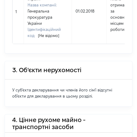
Назва компанії:
отримана
Генеральна
01.02.2018
за
1
прокуратура
основним
України
місцем
Ідентифікаційний
роботи
код:
[Не відомо]
3. Об'єкти нерухомості
У суб'єкта декларування чи членів його сім'ї відсутні
об'єкти для декларування в цьому розділі.
4. Цінне рухоме майно -
транспортні засоби