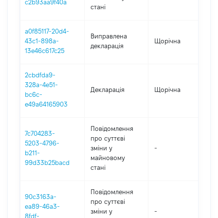
c2b93aa9f40a
стані
a0f85117-20d4-
Виправлена
43c1-898a-
Щорічна
202
декларація
13e46c617c25
2cbdfda9-
328a-4e51-
Декларація
Щорічна
202
bc6c-
e49a64165903
Повідомлення
7c704283-
про суттєві
5203-4796-
зміни y
-
202
b211-
майновому
99d33b25bacd
стані
Повідомлення
90c3163a-
про суттєві
ea89-46a3-
зміни y
-
202
8fdf-