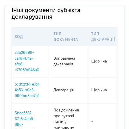
Інші документи суб'єкта
декларування
ТИП
ТИП
КОД
ПЕ
ДОКУМЕНТА
ДЕКЛАРАЦІЇ
78b26898-
caf6-474a-
Виправлена
Щорічна
202
afb8-
декларація
c7708fd946a0
5cd525f4-e7df-
4a56-b9c6-
Декларація
Щорічна
202
990fbd3cc7bf
Повідомлення
3bcc5567-
про суттєві
67c8-4cb5-
зміни y
-
202
8ffd-
майновому