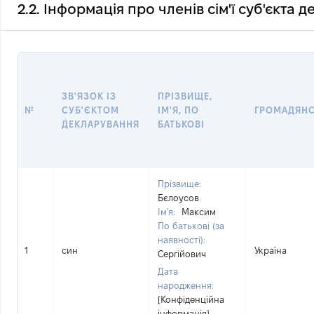
2.2. Інформація про членів сім'ї суб'єкта 
ЗВ'ЯЗОК ІЗ
ПРІЗВИЩЕ,
№
СУБ'ЄКТОМ
ІМ'Я, ПО
ГРОМАДЯН
ДЕКЛАРУВАННЯ
БАТЬКОВІ
Прізвище:
Бєлоусов
Ім'я:
Максим
По батькові (за
наявності):
1
син
Україна
Сергійович
Дата
народження:
[Конфіденційна
інформація]