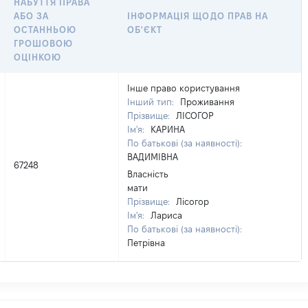
НАБУТТЯ ПРАВА
АБО ЗА
ІНФОРМАЦІЯ ЩОДО ПРАВ НА
ОСТАННЬОЮ
ОБ'ЄКТ
ГРОШОВОЮ
ОЦІНКОЮ
Інше право користування
Інший тип:
Проживання
Прізвище:
ЛІСОГОР
Ім'я:
КАРИНА
По батькові (за наявності):
ВАДИМІВНА
67248
Власність
мати
Прізвище:
Лісогор
Ім'я:
Лариса
По батькові (за наявності):
Петрівна