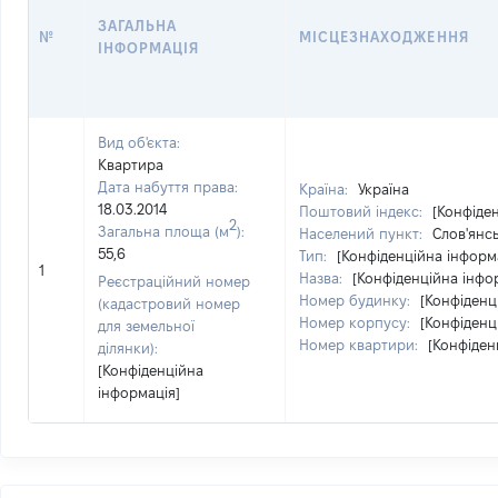
ЗАГАЛЬНА
№
МІСЦЕЗНАХОДЖЕННЯ
ІНФОРМАЦІЯ
Вид об'єкта:
Квартира
Дата набуття права:
Країна:
Україна
18.03.2014
Поштовий індекс:
[Конфіде
2
Загальна площа (м
):
Населений пункт:
Слов'янсь
55,6
Тип:
[Конфіденційна інформ
1
Назва:
[Конфіденційна інфо
Реєстраційний номер
Номер будинку:
[Конфіденц
(кадастровий номер
Номер корпусу:
[Конфіденц
для земельної
Номер квартири:
[Конфіден
ділянки):
[Конфіденційна
інформація]