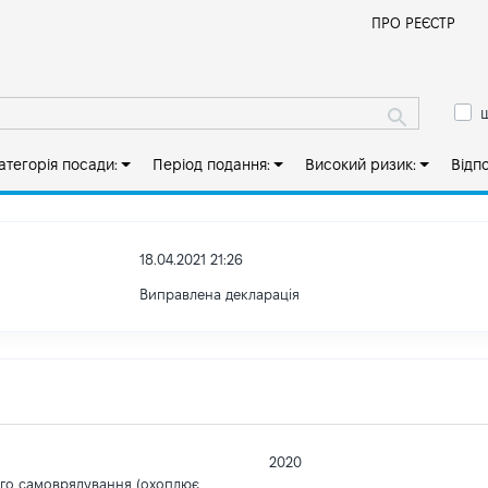
Й
ПРО РЕЄСТР
ш
атегорія посади:
Період подання:
Високий ризик:
Відп
18.04.2021 21:26
Виправлена декларація
2020
ого самоврядування (охоплює