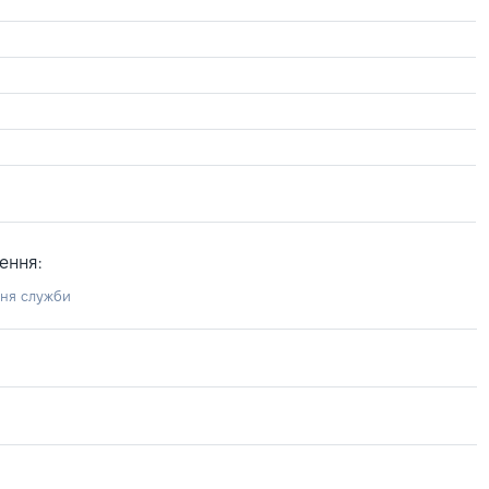
ення:
ння служби