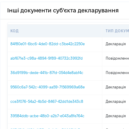
Інші документи суб'єкта декларування
КОД
ТИП ДОКУ
84f80e01-6bc6-4de0-82dd-c3be42c2250e
Декларація
abf671e3-c98a-4894-9f89-40732c3992fd
Повідомлення
36d9199b-dede-441b-87fd-054d4e8abf4c
Повідомлення
9560c6a7-542c-4099-aa59-71569969a68e
Декларація
cce3f076-54a2-4b5d-8467-42dd1de343c8
Декларація
39584ddb-acbe-48b0-a2b7-e043a8fe764c
Декларація