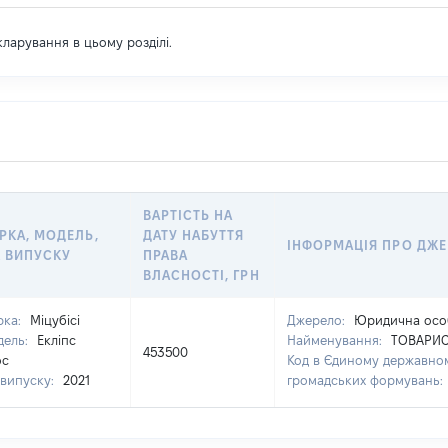
екларування в цьому розділі.
ВАРТІСТЬ НА
РКА, МОДЕЛЬ,
ДАТУ НАБУТТЯ
ІНФОРМАЦІЯ ПРО ДЖ
К ВИПУСКУ
ПРАВА
ВЛАСНОСТІ, ГРН
рка:
Міцубісі
Джерело:
Юридична особ
дель:
Екліпс
Найменування:
ТОВАРИС
453500
ос
Код в Єдиному державному
 випуску:
2021
громадських формувань: