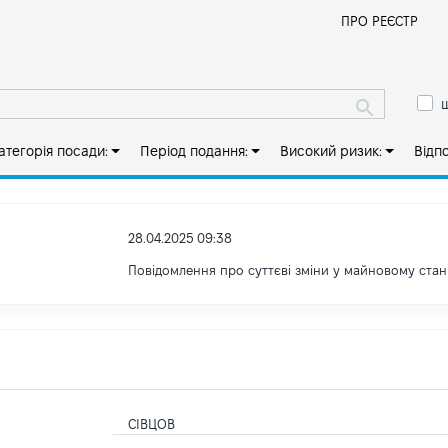
Й
ПРО РЕЄСТР
ш
атегорія посади:
Період подання:
Високий ризик:
Відп
28.04.2025 09:38
Повідомлення про суттєві зміни у майновому стан
СІВЦОВ