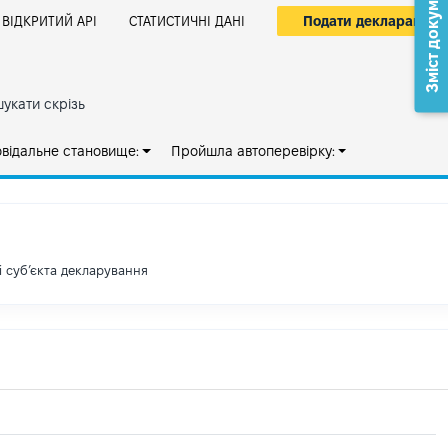
Зміст документа
Подати декларацію
ВІДКРИТИЙ АРІ
СТАТИСТИЧНІ ДАНІ
укати скрізь
овідальне становище:
Пройшла автоперевірку:
і субʼєкта декларування