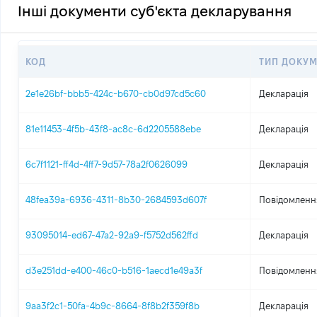
Інші документи суб'єкта декларування
КОД
ТИП ДОКУМ
2e1e26bf-bbb5-424c-b670-cb0d97cd5c60
Декларація
81e11453-4f5b-43f8-ac8c-6d2205588ebe
Декларація
6c7f1121-ff4d-4ff7-9d57-78a2f0626099
Декларація
48fea39a-6936-4311-8b30-2684593d607f
Повідомлення
93095014-ed67-47a2-92a9-f5752d562ffd
Декларація
d3e251dd-e400-46c0-b516-1aecd1e49a3f
Повідомлення
9aa3f2c1-50fa-4b9c-8664-8f8b2f359f8b
Декларація