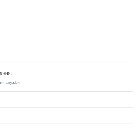
ення:
ння служби