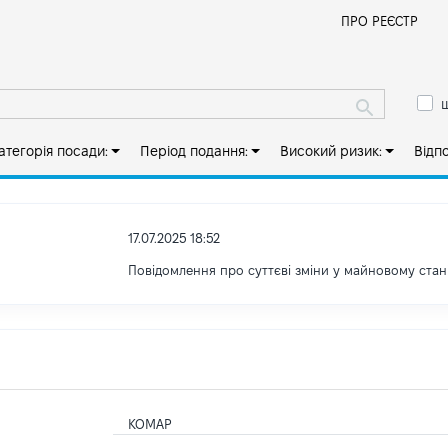
Й
ПРО РЕЄСТР
ш
атегорія посади:
Період подання:
Високий ризик:
Відп
17.07.2025 18:52
Повідомлення про суттєві зміни у майновому стан
КОМАР