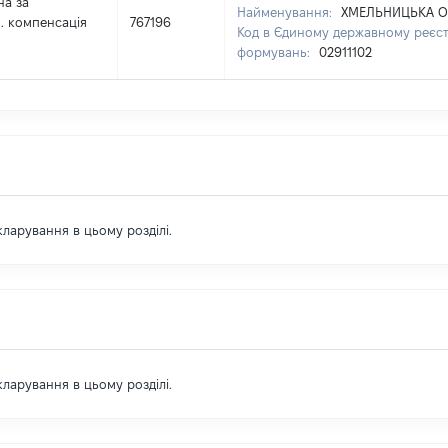
на за
Найменування:
ХМЕЛЬНИЦЬКА О
ч. компенсація
767196
Код в Єдиному державному реєстр
формувань:
02911102
екларування в цьому розділі.
екларування в цьому розділі.