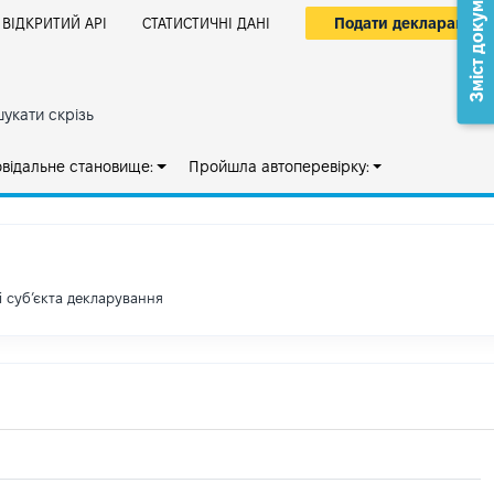
Зміст документа
Подати декларацію
ВІДКРИТИЙ АРІ
СТАТИСТИЧНІ ДАНІ
укати скрізь
овідальне становище:
Пройшла автоперевірку:
і субʼєкта декларування