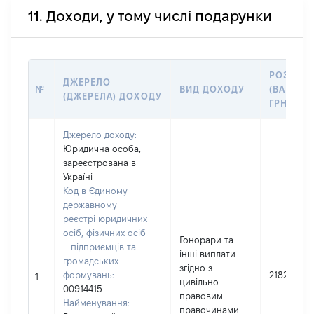
11. Доходи, у тому числі подарунки
РОЗМІР
ДЖЕРЕЛО
№
ВИД ДОХОДУ
(ВАРТІСТ
(ДЖЕРЕЛА) ДОХОДУ
ГРН
Джерело доходу:
Юридична особа,
зареєстрована в
Україні
Код в Єдиному
державному
реєстрі юридичних
осіб, фізичних осіб
Гонорари та
– підприємців та
інші виплати
громадських
згідно з
формувань:
21824
1
цивільно-
00914415
правовим
Найменування:
правочинами