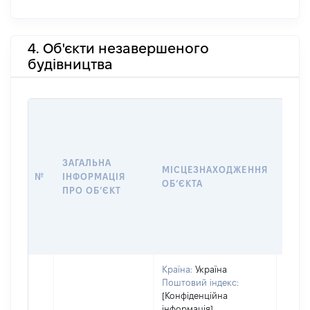
4. Об'єкти незавершеного
будівництва
ЗАГАЛЬНА
ПІДС
МІСЦЕЗНАХОДЖЕННЯ
№
ІНФОРМАЦІЯ
ДЕК
ОБʼЄКТА
ПРО ОБʼЄКТ
ОБʼЄ
Країна:
Україна
Поштовий індекс:
[Конфіденційна
інформація]