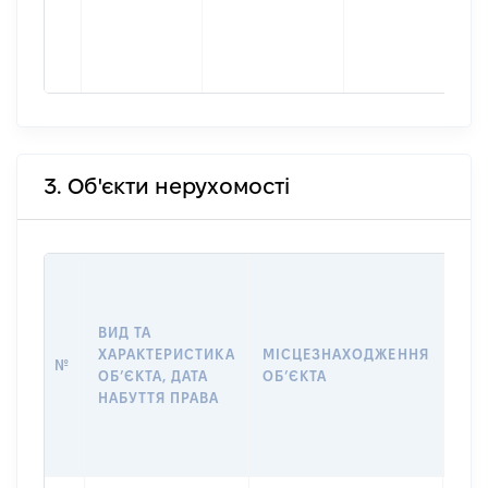
3. Об'єкти нерухомості
ВАР
ДАТ
НАБ
ВИД ТА
ПРА
ХАРАКТЕРИСТИКА
МІСЦЕЗНАХОДЖЕННЯ
№
ЗА
ОБʼЄКТА, ДАТА
ОБʼЄКТА
ОС
НАБУТТЯ ПРАВА
ГР
ОЦІ
ГРН