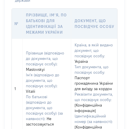
держави
ПРІЗВИЩЕ, ІМ’Я, ПО
БАТЬКОВІ ДЛЯ
ДОКУМЕНТ, ЩО
№
ІДЕНТИФІКАЦІЇ ЗА
ПОСВІДЧУЄ ОСОБУ
МЕЖАМИ УКРАЇНИ
Країна, в якій видано
документ, що
Прізвище (відповідно
посвідчує особу:
до документа, що
Україна
посвідчує особу):
Тип документа, що
Maslovskyi
посвідчує особу:
Ім’я (відповідно до
Паспорт
документа, що
громадянина України
посвідчує особу):
1
для виїзду за кордон
Vitalii
Реквізити документа,
По батькові
що посвідчує особу:
(відповідно до
[Конфіденційна
документа, що
інформація]
посвідчує особу) (за
Ідентифікаційний
наявності):
Не
номер (за наявності):
застосовується
[Конфіденційна