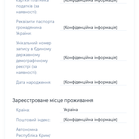
картки платника
податків (за
наявності):
Реквізити паспорта
[Конфіденційна інформація]
громадянина
України:
Унікальний номер
запису в Єдиному
державному
[Конфіденційна інформація]
демографічному
реєстрі (за
наявності):
[Конфіденційна інформація]
Дата народження:
Зареєстроване місце проживання
Україна
Країна:
[Конфіденційна інформація]
Поштовий індекс:
Автономна
Республіка Крим/