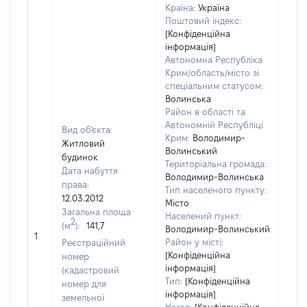
Країна:
Україна
Поштовий індекс:
[Конфіденційна
інформація]
Автономна Республіка
Крим/область/місто зі
спеціальним статусом:
Волинська
Район в області та
Автономній Республіці
Вид об'єкта:
Крим:
Володимир-
Житловий
Волинський
будинок
Територіальна громада:
Дата набуття
Володимир-Волинська
права:
2341
Тип населеного пункту:
12.03.2012
Тип
Місто
Загальна площа
варт
Населений пункт:
2
(м
):
141,7
обʼє
Володимир-Волинський
1
варт
Район у місті:
Реєстраційний
дату
[Конфіденційна
номер
інформація]
набу
(кадастровий
Тип:
[Конфіденційна
пра
номер для
інформація]
земельної