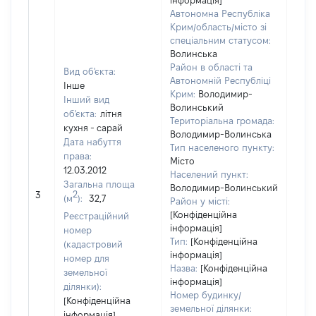
інформація]
Автономна Республіка
Крим/область/місто зі
спеціальним статусом:
Волинська
Район в області та
Вид об'єкта:
Автономній Республіці
Інше
Крим:
Володимир-
Інший вид
Волинський
об'єкта:
літня
Територіальна громада:
кухня - сарай
Володимир-Волинська
Дата набуття
2119
Тип населеного пункту:
права:
Тип
Місто
12.03.2012
варт
Населений пункт:
Загальна площа
обʼє
Володимир-Волинський
2
3
(м
):
32,7
варт
Район у місті:
дату
[Конфіденційна
Реєстраційний
інформація]
набу
номер
Тип:
[Конфіденційна
пра
(кадастровий
інформація]
номер для
Назва:
[Конфіденційна
земельної
інформація]
ділянки):
Номер будинку/
[Конфіденційна
земельної ділянки:
інформація]