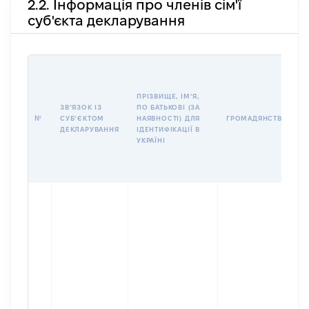
2.2. Інформація про членів сім'ї
суб'єкта декларування
ПРІЗВИЩЕ, ІМʼЯ,
ЗВʼЯЗОК ІЗ
ПО БАТЬКОВІ (ЗА
№
СУБʼЄКТОМ
НАЯВНОСТІ) ДЛЯ
ГРОМАДЯНСТВО
ДЕКЛАРУВАННЯ
ІДЕНТИФІКАЦІЇ В
УКРАЇНІ