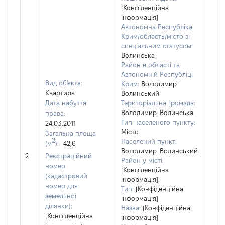
[Конфіденційна
інформація]
Автономна Республіка
Крим/область/місто зі
спеціальним статусом:
Волинська
Район в області та
Автономній Республіці
Вид об'єкта:
Крим:
Володимир-
Квартира
Волинський
Дата набуття
Територіальна громада:
Володимир-Волинська
права:
Тип населеного пункту:
24.03.2011
Місто
Загальна площа
2
Населений пункт:
(м
):
42,6
Володимир-Волинський
[Не 
2
Реєстраційний
Район у місті:
номер
[Конфіденційна
(кадастровий
інформація]
номер для
Тип:
[Конфіденційна
земельної
інформація]
ділянки):
Назва:
[Конфіденційна
[Конфіденційна
інформація]