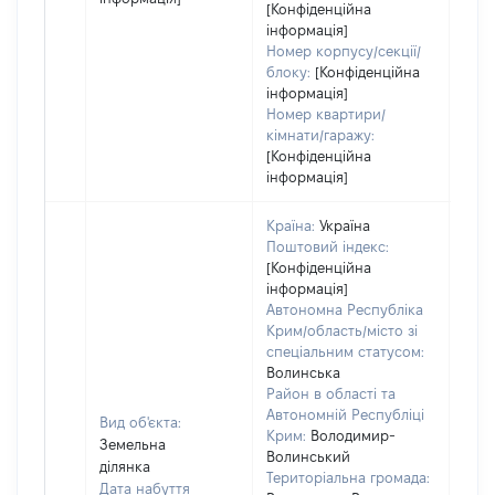
[Конфіденційна
інформація]
Номер корпусу/секції/
блоку:
[Конфіденційна
інформація]
Номер квартири/
кімнати/гаражу:
[Конфіденційна
інформація]
Країна:
Україна
Поштовий індекс:
[Конфіденційна
інформація]
Автономна Республіка
Крим/область/місто зі
спеціальним статусом:
Волинська
Район в області та
Автономній Республіці
Вид об'єкта:
Крим:
Володимир-
Земельна
Волинський
ділянка
Територіальна громада:
Дата набуття