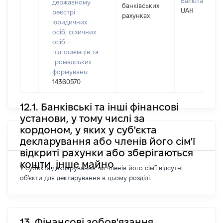
Валюта:
державному
банківських
UAH
реєстрі
рахунках
юридичних
осіб, фізичних
осіб –
підприємців та
громадських
формувань:
14360570
12.1. Банківські та інші фінансові
установи, у тому числі за
кордоном, у яких у суб'єкта
декларування або членів його сім'ї
відкриті рахунки або зберігаються
кошти, інше майно
У суб'єкта декларування чи членів його сім'ї відсутні
об'єкти для декларування в цьому розділі.
13. Фінансові зобов'язання