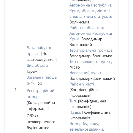
Автономна Республіка
Крим/область/місто зі
спеціальним статусом:
Волинська
Район в області та
Автономній Республіці
Крим:
Володимир-
Волинський
Дата набуття
Територіальна громада:
права:
[Не
Володимир-Волинська
застосовується]
Тип населеного пункту:
Об'єк
Вид об'єкта:
Місто
повні
Гараж
Населений пункт:
частк
Загальна площа
Володимир-Волинський
2
побу
(м
):
30
Район у місті:
матер
1
[Конфіденційна
Реєстраційний
за ко
інформація]
номер:
суб'є
Тип:
[Конфіденційна
[Конфіденційна
декл
інформація]
інформація]
або ч
Назва:
[Конфіденційна
Об'єкт
його с
інформація]
незавершеного
Номер будинку/
будівництва
земельної ділянки: