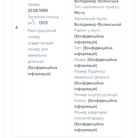
Володимир-Волинська
права:
Тип населеного пункту:
25.08.1999
Місто
Загальна площа
Населений пункт:
2
(м
):
1303
Володимир-Волинський
[Не 
4
Район у місті:
Реєстраційний
[Конфіденційна
номер
інформація]
(кадастровий
Тип:
[Конфіденційна
номер для
інформація]
земельної
Назва:
[Конфіденційна
ділянки):
інформація]
[Конфіденційна
Номер будинку/
інформація]
земельної ділянки:
[Конфіденційна
інформація]
Номер корпусу/секції/
блоку:
[Конфіденційна
інформація]
Номер квартири/
кімнати/гаражу:
[Конфіденційна
інформація]