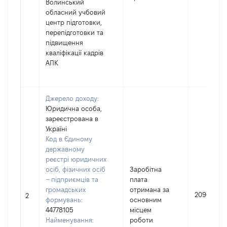
Волинський
обласний учбовий
центр підготовки,
перепідготовки та
підвищення
кваліфікації кадрів
АПК
Джерело доходу:
Юридична особа,
зареєстрована в
Україні
Код в Єдиному
державному
реєстрі юридичних
осіб, фізичних осіб
Заробітна
– підприємців та
плата
громадських
отримана за
209629
2
формувань:
основним
44778105
місцем
Найменування:
роботи