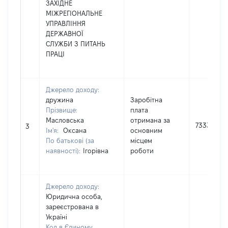
ЗАХІДНЕ
МІЖРЕГІОНАЛЬНЕ
УПРАВЛІННЯ
ДЕРЖАВНОЇ
СЛУЖБИ З ПИТАНЬ
ПРАЦІ
Джерело доходу:
дружина
Заробітна
Прізвище:
плата
Масловська
отримана за
73335
3
Ім'я:
Оксана
основним
По батькові (за
місцем
наявності):
Ігорівна
роботи
Джерело доходу:
Юридична особа,
зареєстрована в
Україні
Код в Єдиному