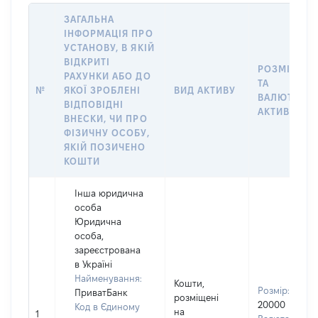
ЗАГАЛЬНА
ІНФОРМАЦІЯ ПРО
УСТАНОВУ, В ЯКІЙ
ВІДКРИТІ
РОЗМІР
РАХУНКИ АБО ДО
ТА
№
ЯКОЇ ЗРОБЛЕНІ
ВИД АКТИВУ
ВАЛЮТА
ВІДПОВІДНІ
АКТИВУ
ВНЕСКИ, ЧИ ПРО
ФІЗИЧНУ ОСОБУ,
ЯКІЙ ПОЗИЧЕНО
КОШТИ
Інша юридична
особа
Юридична
особа,
зареєстрована
в Україні
Найменування:
Кошти,
Розмір:
ПриватБанк
розміщені
20000
Код в Єдиному
на
1