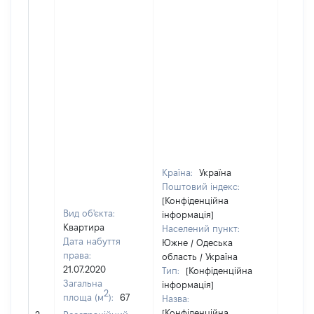
Країна:
Україна
Поштовий індекс:
[Конфіденційна
Вид об'єкта:
інформація]
Квартира
Населений пункт:
Дата набуття
Южне / Одеська
права:
область / Україна
21.07.2020
Тип:
[Конфіденційна
Загальна
інформація]
2
площа (м
):
67
Назва:
[Конфіденційна
[Не ві