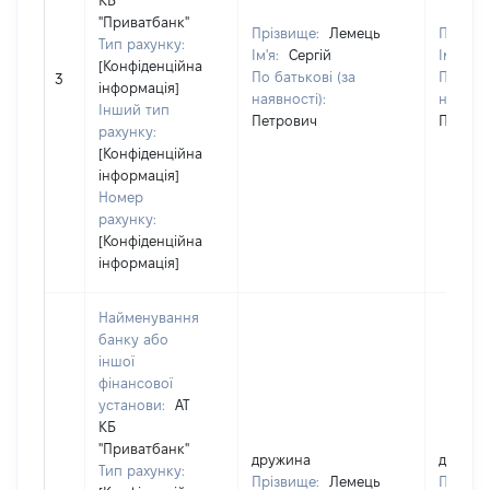
КБ
"Приватбанк"
Прізвище:
Лемець
Прізви
Тип рахунку:
Ім'я:
Сергій
Ім'я:
Се
[Конфіденційна
По батькові (за
По бать
3
інформація]
наявності):
наявнос
Інший тип
Петрович
Петров
рахунку:
[Конфіденційна
інформація]
Номер
рахунку:
[Конфіденційна
інформація]
Найменування
банку або
іншої
фінансової
установи:
АТ
КБ
"Приватбанк"
дружина
дружин
Тип рахунку:
Прізвище:
Лемець
Прізви