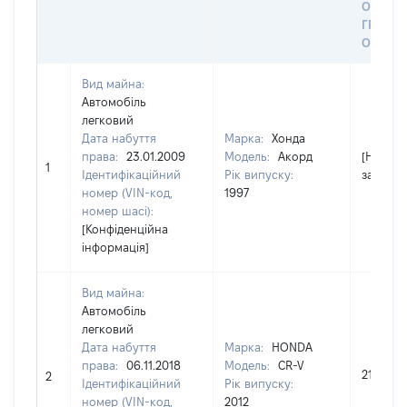
ОСТА
ГРОШ
ОЦІНК
Вид майна:
Автомобіль
легковий
Дата набуття
Марка:
Хонда
права:
23.01.2009
Модель:
Акорд
[Не
1
Ідентифікаційний
Рік випуску:
застосо
номер (VIN-код,
1997
номер шасі):
[Конфіденційна
інформація]
Вид майна:
Автомобіль
легковий
Дата набуття
Марка:
HONDA
права:
06.11.2018
Модель:
CR-V
212630
2
Ідентифікаційний
Рік випуску:
номер (VIN-код,
2012