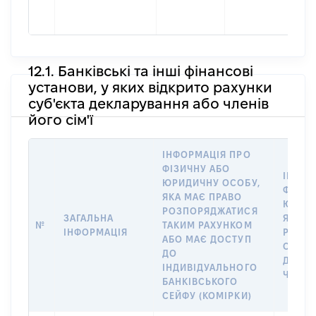
ная
Пе
12.1. Банківські та інші фінансові
установи, у яких відкрито рахунки
суб'єкта декларування або членів
його сім'ї
ІНФОРМАЦІЯ ПРО
ФІЗИЧНУ АБО
ІНФОР
ЮРИДИЧНУ ОСОБУ,
ФІЗИЧ
ЯКА МАЄ ПРАВО
ЮРИДИ
РОЗПОРЯДЖАТИСЯ
ЗАГАЛЬНА
ЯКА В
№
ТАКИМ РАХУНКОМ
ІНФОРМАЦІЯ
РАХУН
АБО МАЄ ДОСТУП
СУБ’Є
ДО
ДЕКЛА
ІНДИВІДУАЛЬНОГО
ЧЛЕНІ
БАНКІВСЬКОГО
СЕЙФУ (КОМІРКИ)