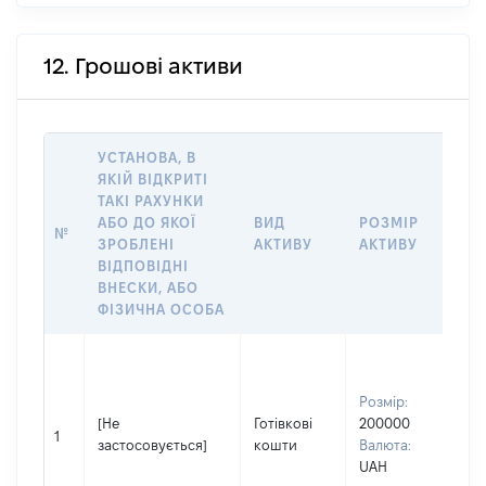
12. Грошові активи
УСТАНОВА, В
ЯКІЙ ВІДКРИТІ
ТАКІ РАХУНКИ
ІН
АБО ДО ЯКОЇ
ВИД
РОЗМІР
Щ
№
ЗРОБЛЕНІ
АКТИВУ
АКТИВУ
ПР
ВІДПОВІДНІ
ОБ
ВНЕСКИ, АБО
ФІЗИЧНА ОСОБА
Вла
Прі
Розмір:
Ле
[Не
Готівкові
200000
Ім'
1
застосовується]
кошти
Валюта:
По 
UAH
(за