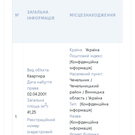
ДАТУ
НАБУ
ЗАГАЛЬНА
ПРАВ
№
МІСЦЕЗНАХОДЖЕННЯ
ІНФОРМАЦІЯ
ЗА
ОСТ
ГРО
ОЦІ
Країна:
Україна
Поштовий індекс:
[Конфіденційна
інформація]
Вид об'єкта:
Населений пункт:
Квартира
Чечельник /
Дата набуття
Чечельницький
права:
район / Вінницька
02.04.2001
область / Україна
Загальна
Тип:
[Конфіденційна
2
площа (м
):
інформація]
41,25
Назва:
4500
1
Реєстраційний
[Конфіденційна
номер
інформація]
(кадастровий
Номер будинку: