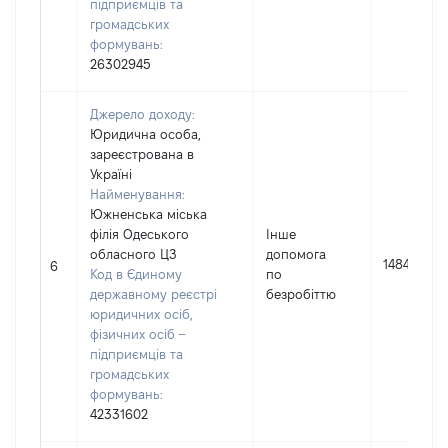
підприємців та
громадських
формувань:
26302945
Джерело доходу:
Юридична особа,
зареєстрована в
Україні
Найменування:
Южненська міська
філія Одеського
Інше
обласного ЦЗ
допомога
14845
6
Код в Єдиному
по
державному реєстрі
безробіттю
юридичних осіб,
фізичних осіб –
підприємців та
громадських
формувань:
42331602