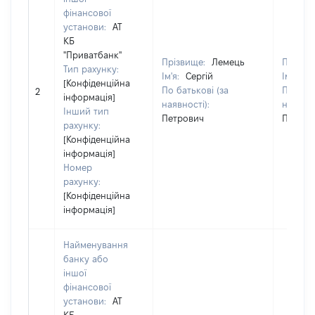
фінансової
установи:
АТ
КБ
"Приватбанк"
Прізвище:
Лемець
Прізви
Тип рахунку:
Ім'я:
Сергій
Ім'я:
Се
[Конфіденційна
По батькові (за
По бать
2
інформація]
наявності):
наявнос
Інший тип
Петрович
Петров
рахунку:
[Конфіденційна
інформація]
Номер
рахунку:
[Конфіденційна
інформація]
Найменування
банку або
іншої
фінансової
установи:
АТ