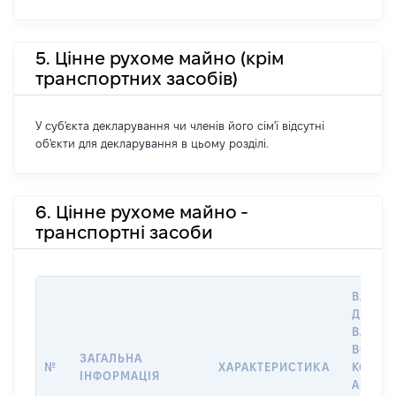
5. Цінне рухоме майно (крім
транспортних засобів)
У суб'єкта декларування чи членів його сім'ї відсутні
об'єкти для декларування в цьому розділі.
6. Цінне рухоме майно -
транспортні засоби
ВАРТІС
ДАТУ Н
ВЛАСН
ВОЛОД
ЗАГАЛЬНА
№
ХАРАКТЕРИСТИКА
КОРИС
ІНФОРМАЦІЯ
АБО З