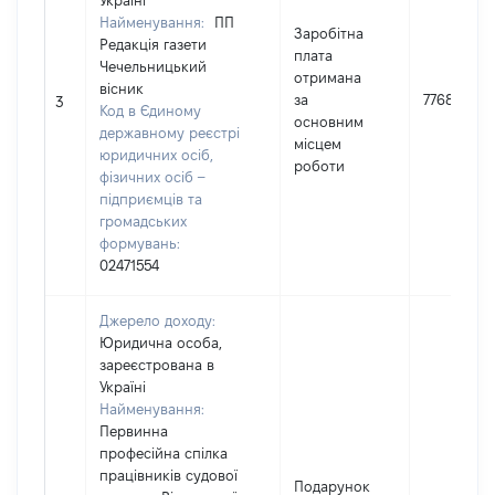
Україні
Найменування:
ПП
Заробітна
Редакція газети
плата
Чечельницький
отримана
вісник
за
77684
3
Код в Єдиному
основним
державному реєстрі
місцем
юридичних осіб,
роботи
фізичних осіб –
підприємців та
громадських
формувань:
02471554
Джерело доходу:
Юридична особа,
зареєстрована в
Україні
Найменування:
Первинна
професійна спілка
працівників судової
Подарунок