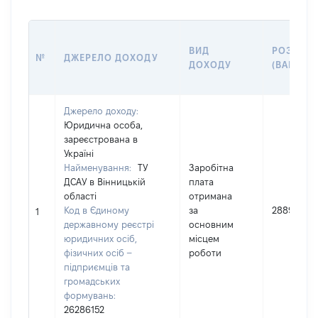
ВИД
РОЗМІР
№
ДЖЕРЕЛО ДОХОДУ
ДОХОДУ
(ВАРТІСТ
Джерело доходу:
Юридична особа,
зареєстрована в
Україні
Найменування:
ТУ
Заробітна
ДСАУ в Вінницькій
плата
області
отримана
Код в Єдиному
за
288923
1
державному реєстрі
основним
юридичних осіб,
місцем
фізичних осіб –
роботи
підприємців та
громадських
формувань:
26286152