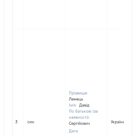
Прізвище:
Лемець
Ім'я:
Давід
По батькові (за
наявності):
3
син
Україна
Сергійович
Дата