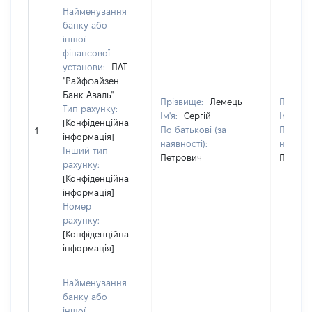
Найменування
банку або
іншої
фінансової
установи:
ПАТ
"Райффайзен
Банк Аваль"
Прізвище:
Лемець
Прізви
Тип рахунку:
Ім'я:
Сергій
Ім'я:
Се
[Конфіденційна
По батькові (за
По бать
1
інформація]
наявності):
наявнос
Інший тип
Петрович
Петров
рахунку:
[Конфіденційна
інформація]
Номер
рахунку:
[Конфіденційна
інформація]
Найменування
банку або
іншої