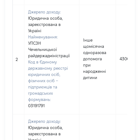
Джерело доходу:
Юридична особа,
зареєстрована в
Україні
Найменування:
Інше
УПСЗН
щомісячна
Чечельницької
одноразова
райдержадміністрації
допомога
4300
2
Код в Єдиному
при
державному реєстрі
народженні
юридичних осіб,
дитини
фізичних осіб –
підприємців та
громадських
формувань:
03191791
Джерело доходу:
Юридична особа,
зареєстрована в