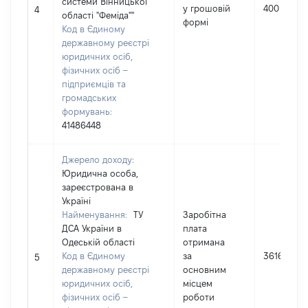
системи Вінницької
у грошовій
400
4
області "Феміда""
формі
Код в Єдиному
державному реєстрі
юридичних осіб,
фізичних осіб –
підприємців та
громадських
формувань:
41486448
Джерело доходу:
Юридична особа,
зареєстрована в
Україні
Найменування:
ТУ
Заробітна
ДСА України в
плата
Одеській області
отримана
Код в Єдиному
за
361652
5
державному реєстрі
основним
юридичних осіб,
місцем
фізичних осіб –
роботи