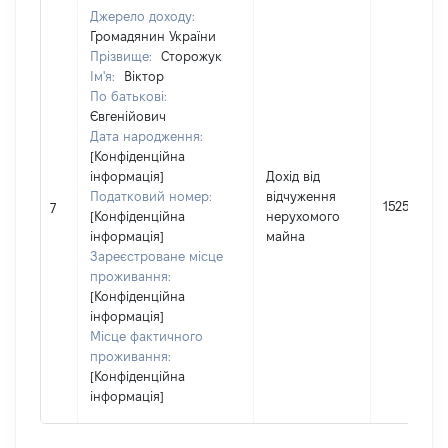
Джерело доходу:
Громадянин України
Прізвище:
Сторожук
Ім'я:
Віктор
По батькові:
Євгенійович
Дата народження:
[Конфіденційна
інформація]
Дохід від
Податковий номер:
відчуження
152500
7
[Конфіденційна
нерухомого
інформація]
майна
Зареєстроване місце
проживання:
[Конфіденційна
інформація]
Місце фактичного
проживання:
[Конфіденційна
інформація]