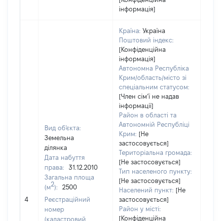
інформація]
Країна:
Україна
Поштовий індекс:
[Конфіденційна
інформація]
Автономна Республіка
Крим/область/місто зі
спеціальним статусом:
[Член сімʼї не надав
інформації]
Район в області та
Автономній Республіці
Вид об'єкта:
Крим:
[Не
Земельна
застосовується]
ділянка
Територіальна громада:
Дата набуття
[Не застосовується]
права:
31.12.2010
Тип населеного пункту:
Загальна площа
100
[Не застосовується]
2
(м
):
2500
Тип 
Населений пункт:
[Не
обʼє
4
Реєстраційний
застосовується]
варт
Район у місті:
номер
[Конфіденційна
набу
(кадастровий