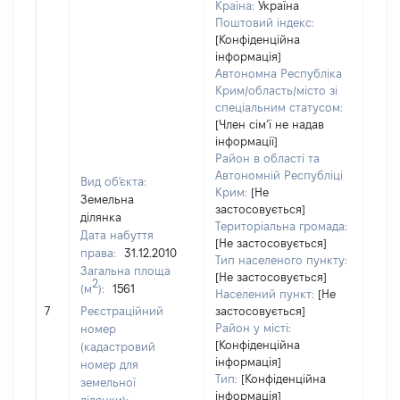
Країна:
Україна
Поштовий індекс:
[Конфіденційна
інформація]
Автономна Республіка
Крим/область/місто зі
спеціальним статусом:
[Член сімʼї не надав
інформації]
Район в області та
Автономній Республіці
Вид об'єкта:
Крим:
[Не
Земельна
застосовується]
ділянка
Територіальна громада:
Дата набуття
[Не застосовується]
права:
31.12.2010
Тип населеного пункту:
Загальна площа
[Не застосовується]
2
(м
):
1561
Населений пункт:
[Не
[Не
7
Реєстраційний
застосовується]
заст
Район у місті:
номер
[Конфіденційна
(кадастровий
інформація]
номер для
Тип:
[Конфіденційна
земельної
інформація]