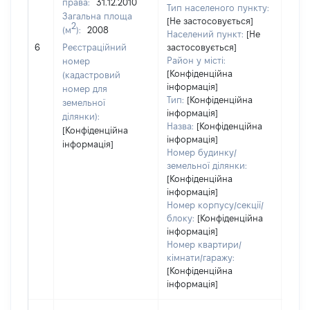
права:
31.12.2010
Тип населеного пункту:
Загальна площа
[Не застосовується]
2
(м
):
2008
Населений пункт:
[Не
[Не
6
Реєстраційний
застосовується]
заст
Район у місті:
номер
[Конфіденційна
(кадастровий
інформація]
номер для
Тип:
[Конфіденційна
земельної
інформація]
ділянки):
Назва:
[Конфіденційна
[Конфіденційна
інформація]
інформація]
Номер будинку/
земельної ділянки:
[Конфіденційна
інформація]
Номер корпусу/секції/
блоку:
[Конфіденційна
інформація]
Номер квартири/
кімнати/гаражу:
[Конфіденційна
інформація]