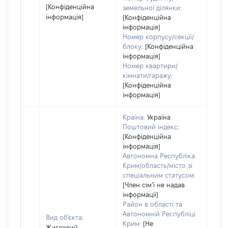
[Конфіденційна
земельної ділянки:
інформація]
[Конфіденційна
інформація]
Номер корпусу/секції/
блоку:
[Конфіденційна
інформація]
Номер квартири/
кімнати/гаражу:
[Конфіденційна
інформація]
Країна:
Україна
Поштовий індекс:
[Конфіденційна
інформація]
Автономна Республіка
Крим/область/місто зі
спеціальним статусом:
[Член сімʼї не надав
інформації]
Район в області та
Автономній Республіці
Вид об'єкта:
Крим:
[Не
Житловий