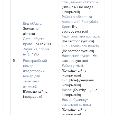
спеціальним статусом:
[Член сімʼї не надав
інформації]
Район в області та
Автономній Республіці
Вид об'єкта:
Крим:
[Не
Земельна
застосовується]
ділянка
Територіальна громада:
Дата набуття
[Не застосовується]
права:
31.12.2010
Тип населеного пункту:
Загальна площа
[Не застосовується]
2
(м
):
1215
Населений пункт:
[Не
[Не
5
Реєстраційний
застосовується]
заст
Район у місті:
номер
[Конфіденційна
(кадастровий
інформація]
номер для
Тип:
[Конфіденційна
земельної
інформація]
ділянки):
Назва:
[Конфіденційна
[Конфіденційна
інформація]
інформація]
Номер будинку/
земельної ділянки:
[Конфіденційна
інформація]