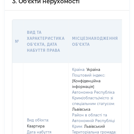
3. Об'єкти нерухомості
ВАР
ВИД ТА
ДАТ
ХАРАКТЕРИСТИКА
МІСЦЕЗНАХОДЖЕННЯ
ПРА
№
ОБʼЄКТА, ДАТА
ОБʼЄКТА
ОС
НАБУТТЯ ПРАВА
ГР
ОЦІ
Країна:
Україна
Поштовий індекс:
[Конфіденційна
інформація]
Автономна Республіка
Крим/область/місто зі
спеціальним статусом:
Львівська
Район в області та
Вид об'єкта:
Автономній Республіці
Квартира
Крим:
Львівський
Дата набуття
Територіальна громада: