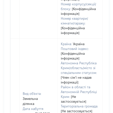
Номер корпусу/секції/
блоку:
[Конфіденційна
інформація]
Номер квартири/
кімнати/гаражу:
[Конфіденційна
інформація]
Країна:
Україна
Поштовий індекс:
[Конфіденційна
інформація]
Автономна Республіка
Крим/область/місто зі
спеціальним статусом:
[Член сімʼї не надав
інформації]
Район в області та
Автономній Республіці
Вид об'єкта:
Крим:
[Не
Земельна
застосовується]
ділянка
Територіальна громада:
Дата набуття
[Не застосовується]