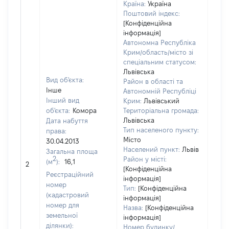
Країна:
Україна
Поштовий індекс:
[Конфіденційна
інформація]
Автономна Республіка
Крим/область/місто зі
спеціальним статусом:
Львівська
Вид об'єкта:
Район в області та
Інше
Автономній Республіці
Інший вид
Крим:
Львівський
об'єкта:
Комора
Територіальна громада:
Львівська
Дата набуття
Тип населеного пункту:
права:
Місто
30.04.2013
Населений пункт:
Львів
Загальна площа
[Не
2
Район у місті:
(м
):
16,1
2
заст
[Конфіденційна
Реєстраційний
інформація]
номер
Тип:
[Конфіденційна
(кадастровий
інформація]
номер для
Назва:
[Конфіденційна
земельної
інформація]
ділянки):
Номер будинку/