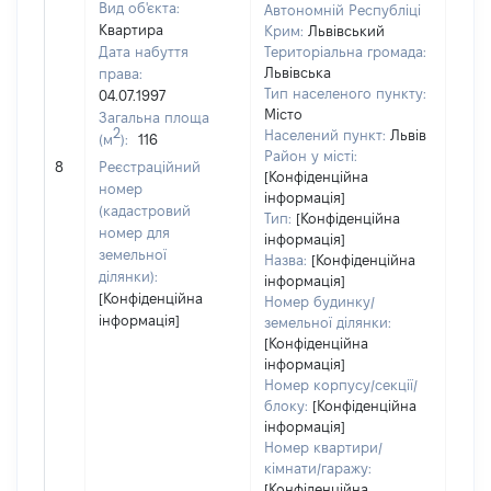
Вид об'єкта:
Автономній Республіці
Квартира
Крим:
Львівський
Дата набуття
Територіальна громада:
Львівська
права:
Тип населеного пункту:
04.07.1997
Місто
Загальна площа
2
Населений пункт:
Львів
(м
):
116
[Не
Район у місті:
8
Реєстраційний
заст
[Конфіденційна
номер
інформація]
(кадастровий
Тип:
[Конфіденційна
номер для
інформація]
земельної
Назва:
[Конфіденційна
ділянки):
інформація]
[Конфіденційна
Номер будинку/
інформація]
земельної ділянки:
[Конфіденційна
інформація]
Номер корпусу/секції/
блоку:
[Конфіденційна
інформація]
Номер квартири/
кімнати/гаражу:
[Конфіденційна