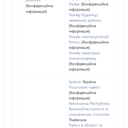
ділянки):
Назва:
[Конфіденційна
[Конфіденційна
інформація]
інформація]
Номер будинку/
земельної ділянки:
[Конфіденційна
інформація]
Номер корпусу/секції/
блоку:
[Конфіденційна
інформація]
Номер квартири/
кімнати/гаражу:
[Конфіденційна
інформація]
Країна:
Україна
Поштовий індекс:
[Конфіденційна
інформація]
Автономна Республіка
Крим/область/місто зі
спеціальним статусом:
Львівська
Район в області та