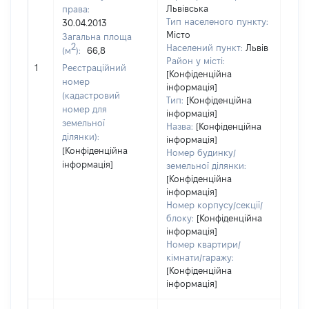
Львівська
права:
Тип населеного пункту:
30.04.2013
Місто
Загальна площа
480
2
Населений пункт:
Львів
(м
):
66,8
Тип 
Район у місті:
обʼє
1
Реєстраційний
[Конфіденційна
варт
номер
інформація]
набу
(кадастровий
Тип:
[Конфіденційна
номер для
інформація]
земельної
Назва:
[Конфіденційна
ділянки):
інформація]
[Конфіденційна
Номер будинку/
інформація]
земельної ділянки:
[Конфіденційна
інформація]
Номер корпусу/секції/
блоку:
[Конфіденційна
інформація]
Номер квартири/
кімнати/гаражу:
[Конфіденційна
інформація]