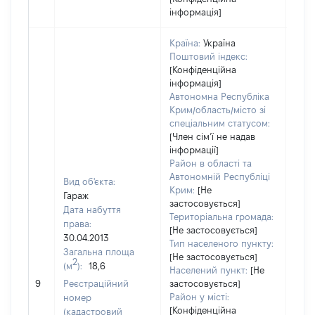
інформація]
Країна:
Україна
Поштовий індекс:
[Конфіденційна
інформація]
Автономна Республіка
Крим/область/місто зі
спеціальним статусом:
[Член сімʼї не надав
інформації]
Район в області та
Автономній Республіці
Вид об'єкта:
Крим:
[Не
Гараж
застосовується]
Дата набуття
Територіальна громада:
права:
[Не застосовується]
30.04.2013
Тип населеного пункту:
Загальна площа
320
[Не застосовується]
2
(м
):
18,6
Тип 
Населений пункт:
[Не
обʼє
9
Реєстраційний
застосовується]
варт
Район у місті:
номер
[Конфіденційна
набу
(кадастровий