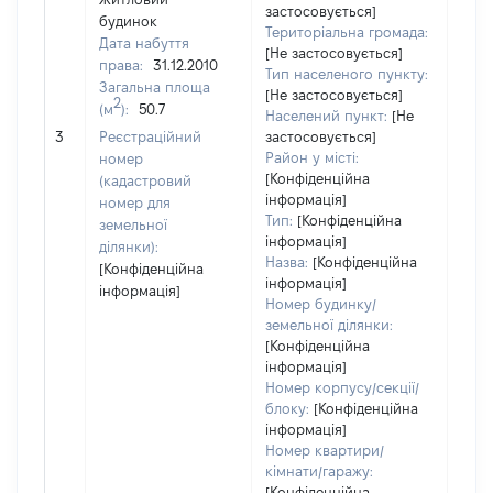
застосовується]
будинок
Територіальна громада:
Дата набуття
[Не застосовується]
права:
31.12.2010
Тип населеного пункту:
Загальна площа
4437
[Не застосовується]
2
(м
):
50.7
Тип 
Населений пункт:
[Не
обʼє
3
Реєстраційний
застосовується]
варт
Район у місті:
номер
[Конфіденційна
набу
(кадастровий
інформація]
номер для
Тип:
[Конфіденційна
земельної
інформація]
ділянки):
Назва:
[Конфіденційна
[Конфіденційна
інформація]
інформація]
Номер будинку/
земельної ділянки:
[Конфіденційна
інформація]
Номер корпусу/секції/
блоку:
[Конфіденційна
інформація]
Номер квартири/
кімнати/гаражу:
[Конфіденційна