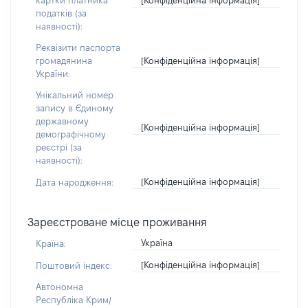
картки платника
податків (за
наявності):
Реквізити паспорта
[Конфіденційна інформація]
громадянина
України:
Унікальний номер
запису в Єдиному
державному
[Конфіденційна інформація]
демографічному
реєстрі (за
наявності):
[Конфіденційна інформація]
Дата народження:
Зареєстроване місце проживання
Україна
Країна:
[Конфіденційна інформація]
Поштовий індекс:
Автономна
Республіка Крим/