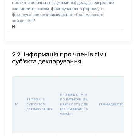
протидію легалізації (відмиванню) доходів, одержаних
злочинним шляхом, фінансуванню тероризму та
фінансуванню розповсюдження зброї масового
знищення”?
Ні
2.2. Інформація про членів сім'ї
суб'єкта декларування
П
І
Б
ПРІЗВИЩЕ, ІМʼЯ,
І
ЗВʼЯЗОК ІЗ
ПО БАТЬКОВІ (ЗА
№
СУБʼЄКТОМ
НАЯВНОСТІ) ДЛЯ
ГРОМАДЯНСТВО
У
ДЕКЛАРУВАННЯ
ІДЕНТИФІКАЦІЇ В
Д
УКРАЇНІ