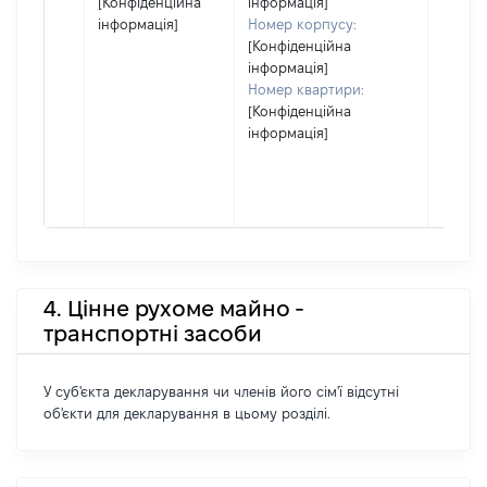
[Конфіденційна
інформація]
інформація]
Номер корпусу:
[Конфіденційна
інформація]
Номер квартири:
[Конфіденційна
інформація]
4. Цінне рухоме майно -
транспортні засоби
У суб'єкта декларування чи членів його сім'ї відсутні
об'єкти для декларування в цьому розділі.