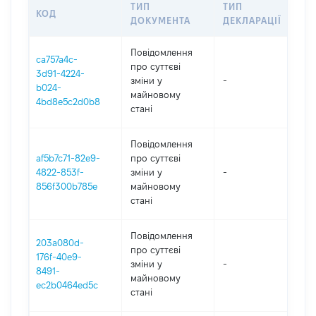
ТИП
ТИП
КОД
ПЕ
ДОКУМЕНТА
ДЕКЛАРАЦІЇ
Повідомлення
ca757a4c-
про суттєві
3d91-4224-
зміни y
-
202
b024-
майновому
4bd8e5c2d0b8
стані
Повідомлення
af5b7c71-82e9-
про суттєві
4822-853f-
зміни y
-
202
856f300b785e
майновому
стані
Повідомлення
203a080d-
про суттєві
176f-40e9-
зміни y
-
202
8491-
майновому
ec2b0464ed5c
стані