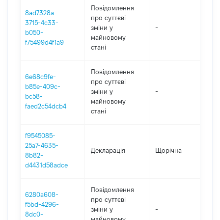
Повідомлення
8ad7328a-
про суттєві
3715-4c33-
зміни y
-
202
b050-
майновому
f75499d4f1a9
стані
Повідомлення
6e68c9fe-
про суттєві
b85e-409c-
зміни y
-
202
bc58-
майновому
faed2c54dcb4
стані
f9545085-
25a7-4635-
Декларація
Щорічна
202
8b82-
d4431d58adce
Повідомлення
6280a608-
про суттєві
f5bd-4296-
зміни y
-
202
8dc0-
майновому