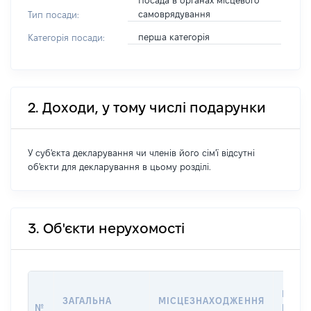
Посада в органах місцевого
самоврядування
Тип посади:
перша категорія
Категорія посади:
2. Доходи, у тому числі подарунки
У суб'єкта декларування чи членів його сім'ї відсутні
об'єкти для декларування в цьому розділі.
3. Об'єкти нерухомості
ВАРТ
ЗАГАЛЬНА
МІСЦЕЗНАХОДЖЕННЯ
№
НА ДА