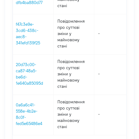
dfb4ba880d77
стані
Повідомлення
f47c3e9e-
про суттєві
3cd6-438c-
зміни y
-
202
aec8-
майновому
341efd139f25
стані
Повідомлення
20d73c00-
про суттєві
ca87-48a5-
зміни y
-
202
be6d-
майновому
1e640a85095d
стані
Повідомлення
0a6a6c41-
про суттєві
558e-4b2e-
зміни y
-
202
8c0f-
майновому
fed5e65486e4
стані