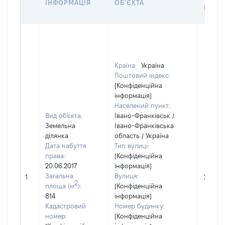
ІНФОРМАЦІЯ
ОБ'ЄКТА
НАБУ
Країна:
Україна
Поштовий індекс:
[Конфіденційна
інформація]
Населений пункт:
Вид об'єкта:
Івано-Франківськ /
Земельна
Івано-Франківська
ділянка
область / Україна
Дата набуття
Тип вулиці:
права:
[Конфіденційна
20.06.2017
інформація]
Загальна
Вулиця:
1
20000
2
площа (м
):
[Конфіденційна
814
інформація]
Кадастровий
Номер будинку:
номер:
[Конфіденційна