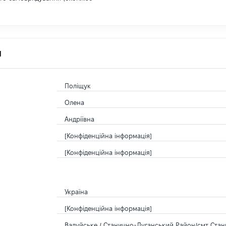
я
Поліщук
Олена
Андріївна
[Конфіденційна інформація]
[Конфіденційна інформація]
Україна
[Конфіденційна інформація]
Валуйське / Станично-Луганський Район/смт Стани