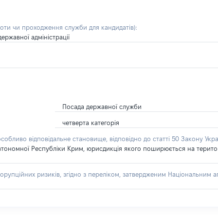
боти чи проходження служби для кандидатів)
:
ержавної адміністрації
Посада державної служби
четверта категорія
особливо відповідальне становище, відповідно до статті 50 Закону Укра
втономної Республіки Крим, юрисдикція якого поширюється на територію
орупційних ризиків, згідно з переліком, затвердженим Національним аг