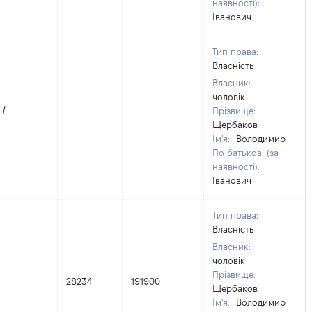
наявності):
Іванович
Тип права:
Власність
Власник:
чоловік
 /
Прізвище:
Щербаков
Ім'я:
Володимир
По батькові (за
наявності):
Іванович
Тип права:
Власність
Власник:
чоловік
Прізвище:
28234
191900
Щербаков
Ім'я:
Володимир