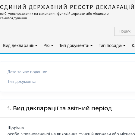
ЄДИНИЙ ДЕРЖАВНИЙ РЕЄСТР ДЕКЛАРАЦІ
осіб, уповноважених на виконання функцій держави або місцевого
самоврядування
Вид декларації:
Рік:
Тип документа:
Тип посади:
К
Дата та час подання:
Тип документа:
1. Вид декларації та звітний період
Щорічна
особи, уповноваженої на виконання функцій держави або місцев