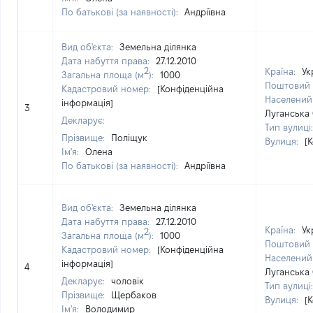
По батькові (за наявності):
Андріївна
Вид об'єкта:
Земельна ділянка
Дата набуття права:
27.12.2010
2
Країна:
Ук
Загальна площа (м
):
1000
Поштовий 
Кадастровий номер:
[Конфіденційна
Населений
інформація]
3
Луганська 
Декларує:
Тип вулиці
Прізвище:
Поліщук
Вулиця:
[
Ім'я:
Олена
По батькові (за наявності):
Андріївна
Вид об'єкта:
Земельна ділянка
Дата набуття права:
27.12.2010
Країна:
Ук
2
Загальна площа (м
):
1000
Поштовий 
Кадастровий номер:
[Конфіденційна
Населений
інформація]
4
Луганська 
Декларує:
чоловік
Тип вулиці
Прізвище:
Щербаков
Вулиця:
[
Ім'я:
Володимир