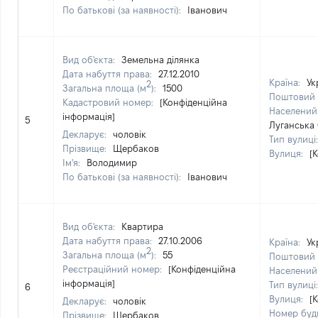
По батькові (за наявності):
Іванович
Вид об'єкта:
Земельна ділянка
Дата набуття права:
27.12.2010
Країна:
Ук
2
Загальна площа (м
):
1500
Поштовий 
Кадастровий номер:
[Конфіденційна
Населений
інформація]
5
Луганська 
Декларує:
чоловік
Тип вулиці
Прізвище:
Щербаков
Вулиця:
[
Ім'я:
Володимир
По батькові (за наявності):
Іванович
Вид об'єкта:
Квартира
Дата набуття права:
27.10.2006
Країна:
Ук
2
Загальна площа (м
):
55
Поштовий 
Реєстраційний номер:
[Конфіденційна
Населений
інформація]
Тип вулиці
6
Вулиця:
[
Декларує:
чоловік
Номер буд
Прізвище:
Щербаков