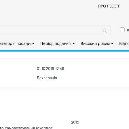
Й
ПРО РЕЄСТР
ш
атегорія посади:
Період подання:
Високий ризик:
Відп
01.10.2016 12:36
Декларація
2015
ого самоврядування (охоплює