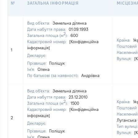
№
ЗАГАЛЬНА ІНФОРМАЦІЯ
МІСЦЕЗН
Вид об'єкта:
Земельна ділянка
Дата набуття права:
01.09.1993
2
Загальна площа (м
):
600
Країна:
Ук
Кадастровий номер:
[Конфіденційна
Поштовий 
інформація]
1
Населений
Декларує:
Вулиця:
[
Прізвище:
Поліщук
Ім'я:
Олена
По батькові (за наявності):
Андріївна
Вид об'єкта:
Земельна ділянка
Дата набуття права:
23.12.2010
2
Країна:
Ук
Загальна площа (м
):
1500
Поштовий 
Кадастровий номер:
[Конфіденційна
Населений
інформація]
2
Луганська 
Декларує:
Тип вулиці
Прізвище:
Поліщук
Вулиця:
[
Ім'я:
Олена