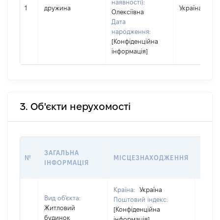
наявності):
1
дружина
Україна
Олексіївна
Дата
народження:
[Конфіденційна
інформація]
3. Об'єкти нерухомості
ВАРТ
ЗАГАЛЬНА
№
МІСЦЕЗНАХОДЖЕННЯ
НА Д
ІНФОРМАЦІЯ
НАБУ
Країна:
Україна
Вид об'єкта:
Поштовий індекс:
Житловий
[Конфіденційна
будинок
інформація]