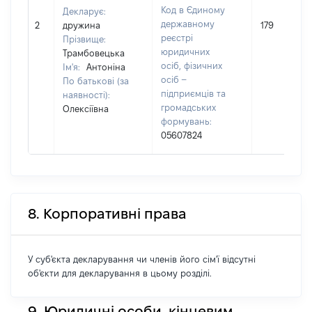
Код в Єдиному
Декларує:
державному
2
дружина
179
реєстрі
Прізвище:
юридичних
Трамбовецька
осіб, фізичних
Ім'я:
Антоніна
осіб –
По батькові (за
підприємців та
наявності):
громадських
Олексіївна
формувань:
05607824
8. Корпоративні права
У суб'єкта декларування чи членів його сім'ї відсутні
об'єкти для декларування в цьому розділі.
9. Юридичні особи, кінцевим