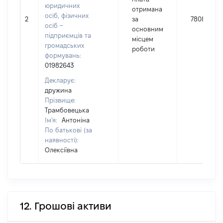
юридичних
отримана
осіб, фізичних
2
за
78087
осіб –
основним
підприємців та
місцем
громадських
роботи
формувань:
01982643
Декларує:
дружина
Прізвище:
Трамбовецька
Ім'я:
Антоніна
По батькові (за
наявності):
Олексіївна
12. Грошові активи