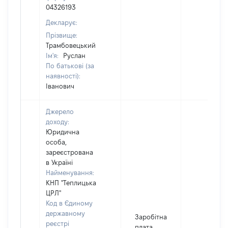
04326193
Декларує:
Прізвище:
Трамбовецький
Ім'я:
Руслан
По батькові (за
наявності):
Іванович
Джерело
доходу:
Юридична
особа,
зареєстрована
в Україні
Найменування:
КНП "Теплицька
ЦРЛ"
Код в Єдиному
державному
Заробітна
реєстрі
плата