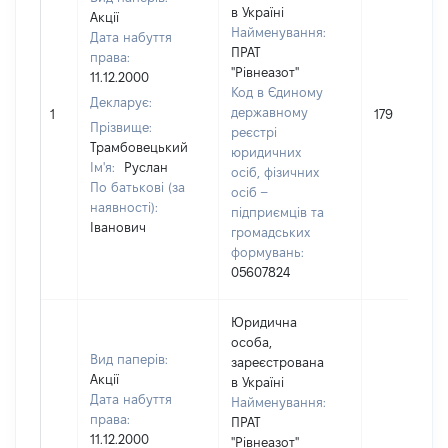
в Україні
Акції
Найменування:
Дата набуття
ПРАТ
права:
"Рівнеазот"
11.12.2000
Код в Єдиному
Декларує:
державному
1
179
Прізвище:
реєстрі
Трамбовецький
юридичних
Ім'я:
Руслан
осіб, фізичних
По батькові (за
осіб –
наявності):
підприємців та
Іванович
громадських
формувань:
05607824
Юридична
особа,
Вид паперів:
зареєстрована
Акції
в Україні
Дата набуття
Найменування:
права:
ПРАТ
11.12.2000
"Рівнеазот"