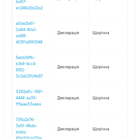
bd07-
ec246d2b22a2
a0de2b61-
0a84-40a1-
Декларація
Щорічна
2022
ad88-
403f1a990948
5ebb59fb-
b7e9-4cc4-
Декларація
Щорічна
2021
95f2-
3c0e03f04b87
3382effc-1591-
4444-aa35-
Декларація
Щорічна
2020
f15aae33aeea
738a2e76-
3e51-48db-
Декларація
Щорічна
2019
bdda-
65d213cb77da