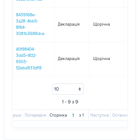
8439168e-
3a28-4bb5-
Декларація
Щорічна
2017
8f64-
3081b3688dce
40f98404-
3dd5-4f22-
Декларація
Щорічна
2016
9303-
52ebd837dff8
1 - 9 з 9
Перша
Попередня
Сторінка
з
1
Наступна
Остання