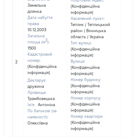
Поштовий індекс:
Земельна
[Конфіденційна
ділянка
інформація]
Дата набуття
Населений пункт:
права:
Теплик / Теплицький
10.12.2003
район / Вінницька
Загальна
область / Україна
2
площа (м
):
Тип вулиці:
1500
[Конфіденційна
Кадастровий
інформація]
[Не
номер:
Вулиця:
2
відом
[Конфіденційна
[Конфіденційна
інформація]
інформація]
Номер будинку:
Декларує:
[Конфіденційна
дружина
інформація]
Прізвище:
Номер корпусу:
Трамбовецька
[Конфіденційна
Ім'я:
Антоніна
інформація]
По батькові (за
Номер квартири:
наявності):
[Конфіденційна
Олексіївна
інформація]