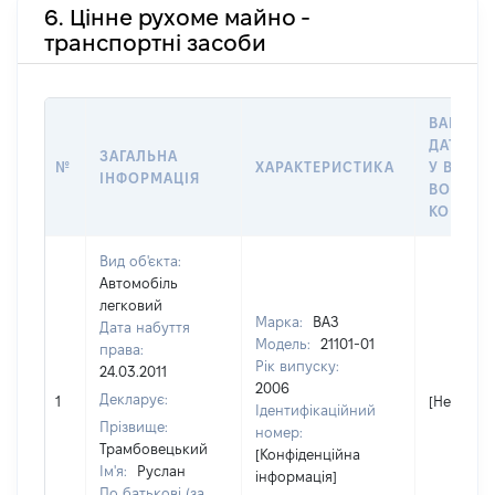
6. Цінне рухоме майно -
транспортні засоби
ВАРТІСТ
ДАТУ НА
ЗАГАЛЬНА
№
ХАРАКТЕРИСТИКА
У ВЛАСН
ІНФОРМАЦІЯ
ВОЛОДІ
КОРИСТ
Вид об'єкта:
Автомобіль
легковий
Марка:
ВАЗ
Дата набуття
Модель:
21101-01
права:
Рік випуску:
24.03.2011
2006
Декларує:
1
[Не відом
Ідентифікаційний
Прізвище:
номер:
Трамбовецький
[Конфіденційна
Ім'я:
Руслан
інформація]
По батькові (за