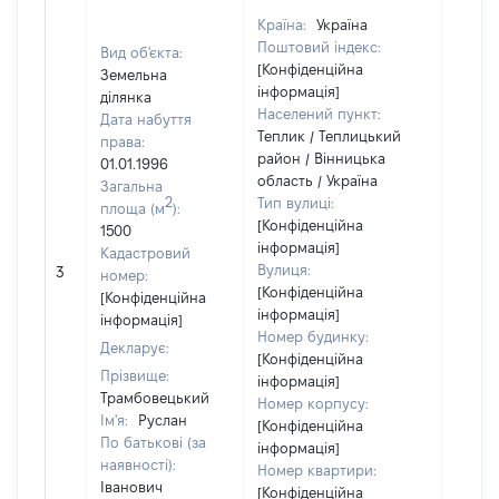
Країна:
Україна
Поштовий індекс:
Вид об'єкта:
[Конфіденційна
Земельна
інформація]
ділянка
Населений пункт:
Дата набуття
Теплик / Теплицький
права:
район / Вінницька
01.01.1996
область / Україна
Загальна
2
Тип вулиці:
площа (м
):
[Конфіденційна
1500
інформація]
Кадастровий
[Не
Вулиця:
3
номер:
відом
[Конфіденційна
[Конфіденційна
інформація]
інформація]
Номер будинку:
Декларує:
[Конфіденційна
Прізвище:
інформація]
Трамбовецький
Номер корпусу:
Ім'я:
Руслан
[Конфіденційна
По батькові (за
інформація]
наявності):
Номер квартири:
Іванович
[Конфіденційна