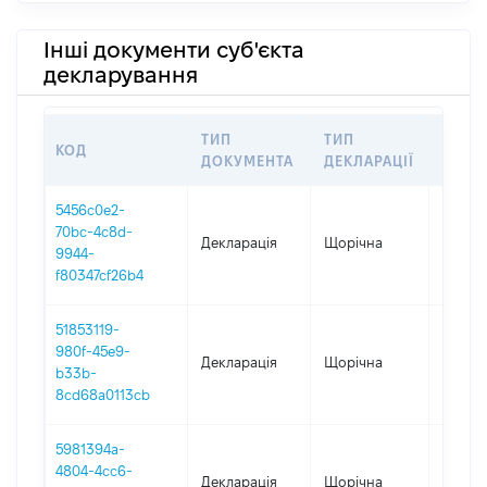
Інші документи суб'єкта
декларування
ТИП
ТИП
КОД
ПЕРІ
ДОКУМЕНТА
ДЕКЛАРАЦІЇ
5456c0e2-
70bc-4c8d-
Декларація
Щорічна
2025
9944-
f80347cf26b4
51853119-
980f-45e9-
Декларація
Щорічна
2024
b33b-
8cd68a0113cb
5981394a-
4804-4cc6-
Декларація
Щорічна
2023