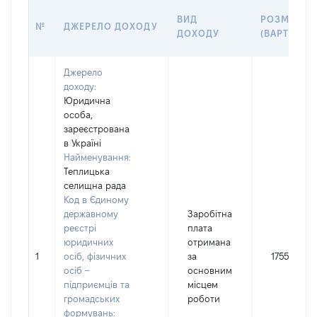
ВИД
РОЗМІР
№
ДЖЕРЕЛО ДОХОДУ
ДОХОДУ
(ВАРТІСТЬ)
Джерело
доходу:
Юридична
особа,
зареєстрована
в Україні
Найменування:
Теплицька
селищна рада
Код в Єдиному
державному
Заробітна
реєстрі
плата
юридичних
отримана
1
осіб, фізичних
за
175548
осіб –
основним
підприємців та
місцем
громадських
роботи
формувань: