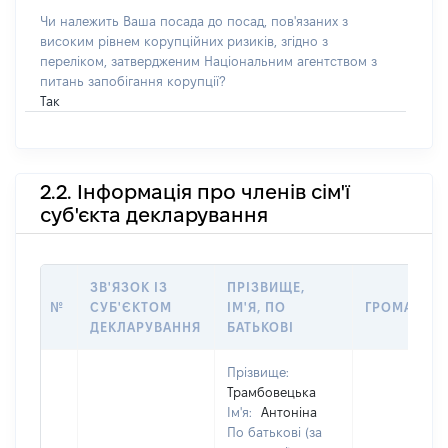
Чи належить Ваша посада до посад, пов'язаних з
високим рівнем корупційних ризиків, згідно з
переліком, затвердженим Національним агентством з
питань запобігання корупції?
Так
2.2. Інформація про членів сім'ї
суб'єкта декларування
ЗВ'ЯЗОК ІЗ
ПРІЗВИЩЕ,
№
СУБ'ЄКТОМ
ІМ'Я, ПО
ГРОМАДЯН
ДЕКЛАРУВАННЯ
БАТЬКОВІ
Прізвище:
Трамбовецька
Ім'я:
Антоніна
По батькові (за