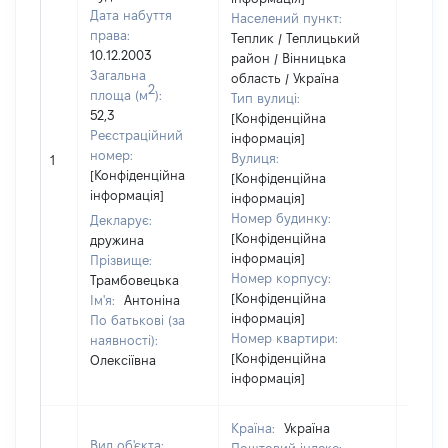
Дата набуття
Населений пункт:
права:
Теплик / Теплицький
10.12.2003
район / Вінницька
Загальна
область / Україна
2
площа (м
):
Тип вулиці:
52,3
[Конфіденційна
Реєстраційний
інформація]
номер:
Вулиця:
1
13000
[Конфіденційна
[Конфіденційна
інформація]
інформація]
Номер будинку:
Декларує:
[Конфіденційна
дружина
інформація]
Прізвище:
Номер корпусу:
Трамбовецька
[Конфіденційна
Ім'я:
Антоніна
інформація]
По батькові (за
Номер квартири:
наявності):
[Конфіденційна
Олексіївна
інформація]
Країна:
Україна
Вид об'єкта: