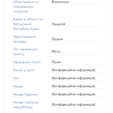
Волинська
область/місто зі
спеціальним
статусом:
Район в області та
Луцький
Автономній
Республіці Крим:
Територіальна
Луцька
громада:
Тип населеного
Місто
пункту:
Луцьк
Населений пункт:
[Конфіденційна інформація]
Район у місті:
[Конфіденційна інформація]
Тип:
[Конфіденційна інформація]
Назва:
[Конфіденційна інформація]
Номер будинку:
Номер корпусу/
[Конфіденційна інформація]
секції/блоку: