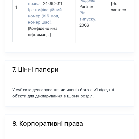
Модель:
права:
24.08.2011
[Не
Partner
1
Ідентифікаційний
застосовуєтьс
Рік
номер (VIN-код,
випуску:
номер шасі):
2006
[Конфіденційна
інформація]
7. Цінні папери
У суб'єкта декларування чи членів його сім'ї відсутні
об'єкти для декларування в цьому розділі.
8. Корпоративні права