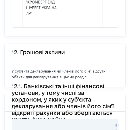
"КРОМБЕРГ ЕНД
ШУБЕРТ УКРАЇНА
ЛУ"
12. Грошові активи
У суб'єкта декларування чи членів його сім'ї відсутні
об'єкти для декларування в цьому розділі.
12.1. Банківські та інші фінансові
установи, у тому числі за
кордоном, у яких у суб'єкта
декларування або членів його сім'ї
відкриті рахунки або зберігаються
кошти, інше майно
ІНФОР