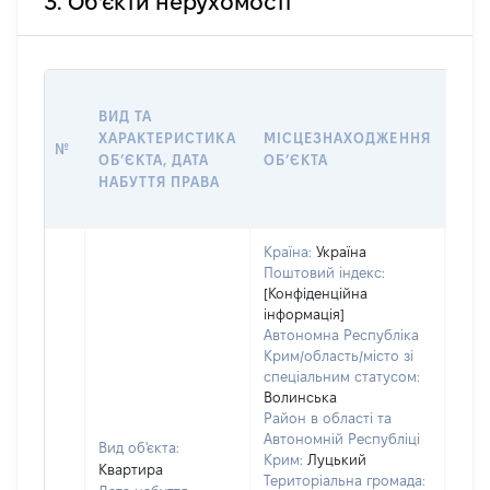
3. Об'єкти нерухомості
ВАР
ВИД ТА
ДАТ
ХАРАКТЕРИСТИКА
МІСЦЕЗНАХОДЖЕННЯ
ПРА
№
ОБʼЄКТА, ДАТА
ОБʼЄКТА
ОС
НАБУТТЯ ПРАВА
ГР
ОЦІ
Країна:
Україна
Поштовий індекс:
[Конфіденційна
інформація]
Автономна Республіка
Крим/область/місто зі
спеціальним статусом:
Волинська
Район в області та
Автономній Республіці
Вид об'єкта:
Крим:
Луцький
Квартира
Територіальна громада: