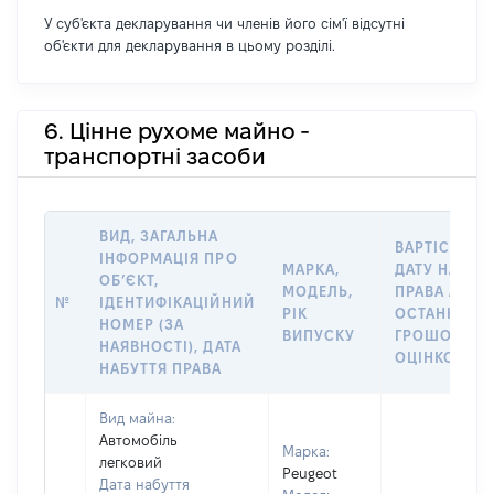
У суб'єкта декларування чи членів його сім'ї відсутні
об'єкти для декларування в цьому розділі.
6. Цінне рухоме майно -
транспортні засоби
ВИД, ЗАГАЛЬНА
ВАРТІСТЬ Н
ІНФОРМАЦІЯ ПРО
МАРКА,
ДАТУ НАБУТ
ОБʼЄКТ,
МОДЕЛЬ,
ПРАВА АБО 
№
ІДЕНТИФІКАЦІЙНИЙ
РІК
ОСТАННЬО
НОМЕР (ЗА
ВИПУСКУ
ГРОШОВОЮ
НАЯВНОСТІ), ДАТА
ОЦІНКОЮ, Г
НАБУТТЯ ПРАВА
Вид майна:
Автомобіль
Марка:
легковий
Peugeot
Дата набуття