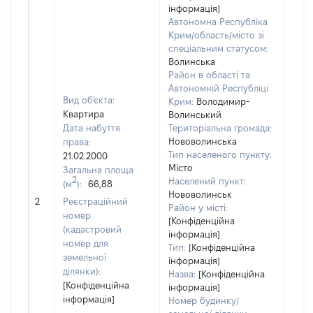
інформація]
Автономна Республіка
Крим/область/місто зі
спеціальним статусом:
Волинська
Район в області та
Автономній Республіці
Вид об'єкта:
Крим:
Володимир-
Квартира
Волинський
Дата набуття
Територіальна громада:
Нововолинська
права:
Тип населеного пункту:
21.02.2000
Місто
Загальна площа
2
Населений пункт:
(м
):
66,88
[Не
Нововолинськ
2
Реєстраційний
заст
Район у місті:
номер
[Конфіденційна
(кадастровий
інформація]
номер для
Тип:
[Конфіденційна
земельної
інформація]
ділянки):
Назва:
[Конфіденційна
[Конфіденційна
інформація]
інформація]
Номер будинку/