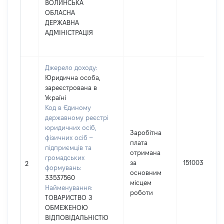
ВОЛИНСЬКА
ОБЛАСНА
ДЕРЖАВНА
АДМІНІСТРАЦІЯ
Джерело доходу:
Юридична особа,
зареєстрована в
Україні
Код в Єдиному
державному реєстрі
юридичних осіб,
Заробітна
фізичних осіб –
плата
підприємців та
отримана
громадських
за
151003
2
формувань:
основним
33537560
місцем
Найменування:
роботи
ТОВАРИСТВО З
ОБМЕЖЕНОЮ
ВІДПОВІДАЛЬНІСТЮ