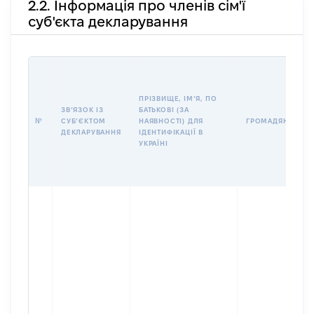
2.2. Інформація про членів сім'ї
суб'єкта декларування
ПРІЗВИЩЕ, ІМʼЯ, ПО
ЗВʼЯЗОК ІЗ
БАТЬКОВІ (ЗА
№
СУБʼЄКТОМ
НАЯВНОСТІ) ДЛЯ
ГРОМАДЯНСТВО
ДЕКЛАРУВАННЯ
ІДЕНТИФІКАЦІЇ В
УКРАЇНІ