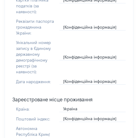
картки платника
податків (за
наявності):
Реквізити паспорта
[Конфіденційна інформація]
громадянина
України:
Унікальний номер
запису в Єдиному
державному
[Конфіденційна інформація]
демографічному
реєстрі (за
наявності):
[Конфіденційна інформація]
Дата народження:
Зареєстроване місце проживання
Україна
Країна:
[Конфіденційна інформація]
Поштовий індекс:
Автономна
Республіка Крим/