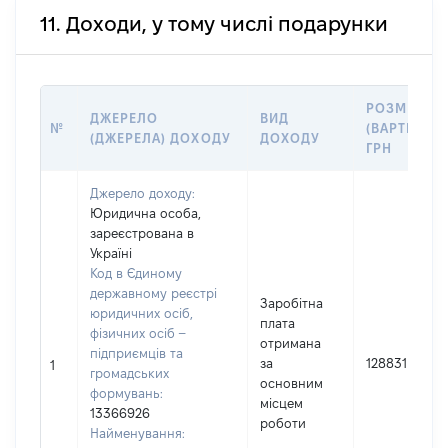
11. Доходи, у тому числі подарунки
РОЗМІР
ДЖЕРЕЛО
ВИД
№
(ВАРТІСТЬ),
(ДЖЕРЕЛА) ДОХОДУ
ДОХОДУ
ГРН
Джерело доходу:
Юридична особа,
зареєстрована в
Україні
Код в Єдиному
державному реєстрі
Заробітна
юридичних осіб,
плата
фізичних осіб –
отримана
підприємців та
за
128831
1
громадських
основним
формувань:
місцем
13366926
роботи
Найменування: