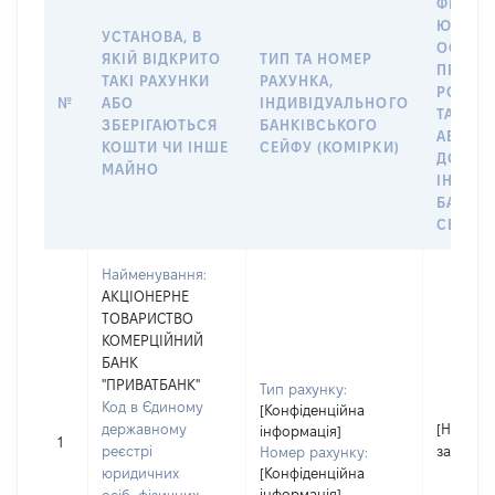
ФІЗИЧН
ЮРИДИ
УСТАНОВА, В
ОСОБУ,
ЯКІЙ ВІДКРИТО
ТИП ТА НОМЕР
ПРАВО
ТАКІ РАХУНКИ
РАХУНКА,
РОЗПО
№
АБО
ІНДИВІДУАЛЬНОГО
ТАКИМ
ЗБЕРІГАЮТЬСЯ
БАНКІВСЬКОГО
АБО М
КОШТИ ЧИ ІНШЕ
СЕЙФУ (КОМІРКИ)
ДО
МАЙНО
ІНДИВ
БАНКІ
СЕЙФУ 
Найменування:
АКЦІОНЕРНЕ
ТОВАРИСТВО
КОМЕРЦІЙНИЙ
БАНК
"ПРИВАТБАНК"
Тип рахунку:
Код в Єдиному
[Конфіденційна
державному
[Не
інформація]
1
реєстрі
застосо
Номер рахунку:
юридичних
[Конфіденційна
інформація]