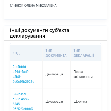
ГЛИНЮК ОЛЕНА МИКОЛАЇВНА
Інші документи суб'єкта
декларування
ТИП
ТИП
КОД
ПЕР
ДОКУМЕНТА
ДЕКЛАРАЦІЇ
21a4bbfd-
01.01
c44d-4adf-
Перед
Декларація
-
a2b8-
звільненням
14.07
5c0c91b2923c
67320ea6-
d66f-4b86-
Декларація
Щорічна
2022
8745-
03f12f2cbbb3