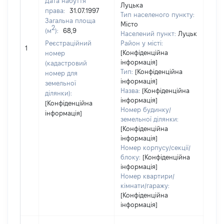
Дата набуття
Луцька
права:
31.07.1997
Тип населеного пункту:
Загальна площа
Місто
2
(м
):
68,9
Населений пункт:
Луцьк
[Не
Реєстраційний
Район у місті:
1
заст
[Конфіденційна
номер
інформація]
(кадастровий
Тип:
[Конфіденційна
номер для
інформація]
земельної
Назва:
[Конфіденційна
ділянки):
інформація]
[Конфіденційна
Номер будинку/
інформація]
земельної ділянки:
[Конфіденційна
інформація]
Номер корпусу/секції/
блоку:
[Конфіденційна
інформація]
Номер квартири/
кімнати/гаражу:
[Конфіденційна
інформація]