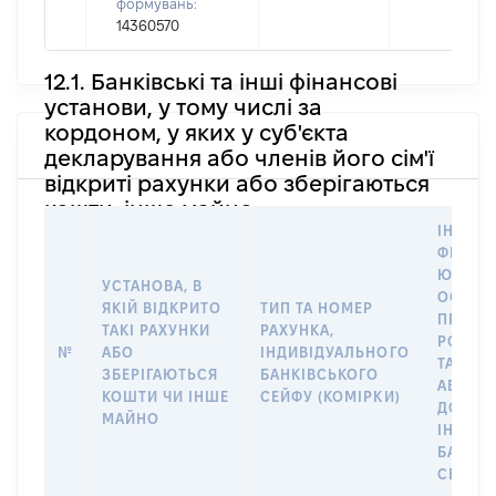
формувань:
14360570
12.1. Банківські та інші фінансові
установи, у тому числі за
кордоном, у яких у суб'єкта
декларування або членів його сім'ї
відкриті рахунки або зберігаються
кошти, інше майно
ІНФОР
ФІЗИЧН
ЮРИДИ
УСТАНОВА, В
ОСОБУ,
ЯКІЙ ВІДКРИТО
ТИП ТА НОМЕР
ПРАВО
ТАКІ РАХУНКИ
РАХУНКА,
РОЗПО
№
АБО
ІНДИВІДУАЛЬНОГО
ТАКИМ
ЗБЕРІГАЮТЬСЯ
БАНКІВСЬКОГО
АБО М
КОШТИ ЧИ ІНШЕ
СЕЙФУ (КОМІРКИ)
ДО
МАЙНО
ІНДИВ
БАНКІ
СЕЙФУ 