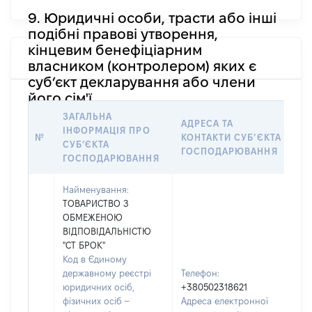
9. Юридичні особи, трасти або інші
подібні правові утворення,
кінцевим бенефіціарним
власником (контролером) яких є
суб’єкт декларування або члени
його сім'ї
ЗАГАЛЬНА
АДРЕСА ТА
І
ІНФОРМАЦІЯ ПРО
№
КОНТАКТИ СУБʼЄКТА
О
СУБʼЄКТА
ГОСПОДАРЮВАННЯ
О
ГОСПОДАРЮВАННЯ
Найменування:
ТОВАРИСТВО З
ОБМЕЖЕНОЮ
ВІДПОВІДАЛЬНІСТЮ
"СТ БРОК"
Код в Єдиному
державному реєстрі
Телефон:
юридичних осіб,
+380502318621
фізичних осіб –
Адреса електронної
чо