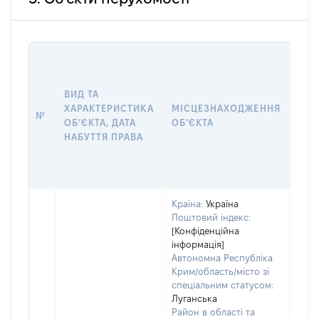
ВАР
ДАТ
НАБ
ВИД ТА
ПРА
ХАРАКТЕРИСТИКА
МІСЦЕЗНАХОДЖЕННЯ
№
ЗА
ОБʼЄКТА, ДАТА
ОБʼЄКТА
ОС
НАБУТТЯ ПРАВА
ГР
ОЦІ
ГРН
Країна:
Україна
Поштовий індекс:
[Конфіденційна
інформація]
Автономна Республіка
Крим/область/місто зі
спеціальним статусом:
Луганська
Район в області та