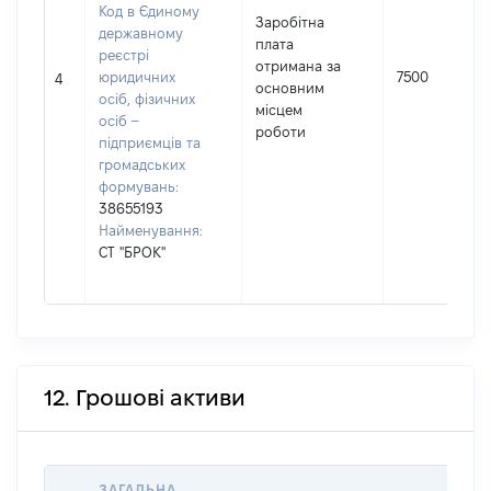
Код в Єдиному
Заробітна
державному
плата
реєстрі
отримана за
юридичних
7500
4
основним
осіб, фізичних
місцем
осіб –
роботи
підприємців та
громадських
формувань:
38655193
Найменування:
СТ "БРОК"
12. Грошові активи
ЗАГАЛЬНА