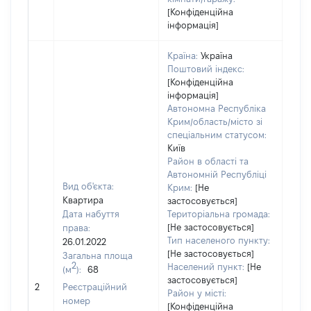
[Конфіденційна
інформація]
Країна:
Україна
Поштовий індекс:
[Конфіденційна
інформація]
Автономна Республіка
Крим/область/місто зі
спеціальним статусом:
Київ
Район в області та
Автономній Республіці
Вид об'єкта:
Крим:
[Не
Квартира
застосовується]
Дата набуття
Територіальна громада:
[Не застосовується]
права:
2170
Тип населеного пункту:
26.01.2022
Тип
[Не застосовується]
Загальна площа
варт
2
Населений пункт:
[Не
(м
):
68
обʼє
застосовується]
2
Реєстраційний
варт
Район у місті:
номер
дату
[Конфіденційна