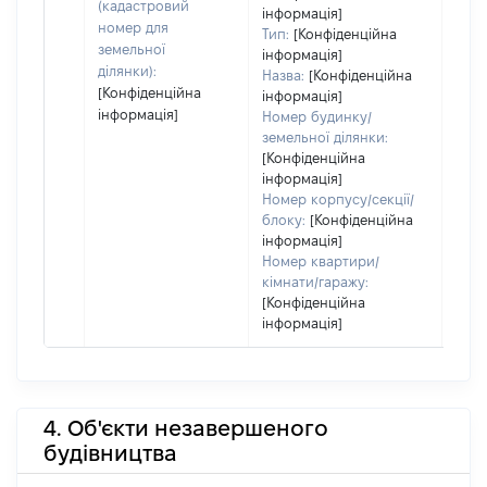
(кадастровий
інформація]
набу
номер для
Тип:
[Конфіденційна
пра
земельної
інформація]
ділянки):
Назва:
[Конфіденційна
[Конфіденційна
інформація]
інформація]
Номер будинку/
земельної ділянки:
[Конфіденційна
інформація]
Номер корпусу/секції/
блоку:
[Конфіденційна
інформація]
Номер квартири/
кімнати/гаражу:
[Конфіденційна
інформація]
4. Об'єкти незавершеного
будівництва