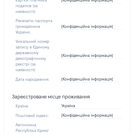
картки платника
податків (за
наявності):
Реквізити паспорта
[Конфіденційна інформація]
громадянина
України:
Унікальний номер
запису в Єдиному
державному
[Конфіденційна інформація]
демографічному
реєстрі (за
наявності):
[Конфіденційна інформація]
Дата народження:
Зареєстроване місце проживання
Україна
Країна:
[Конфіденційна інформація]
Поштовий індекс:
Автономна
Республіка Крим/