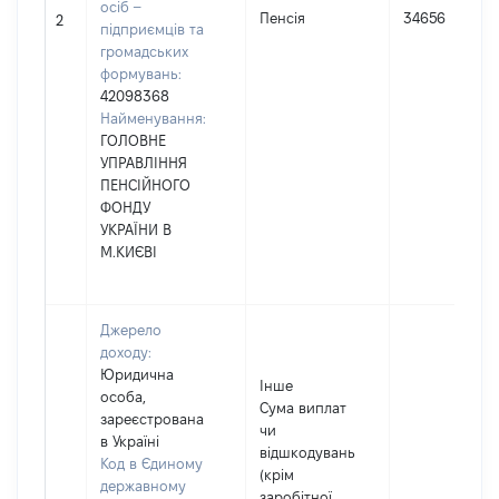
осіб –
Пенсія
34656
2
підприємців та
громадських
формувань:
42098368
Найменування:
ГОЛОВНЕ
УПРАВЛІННЯ
ПЕНСІЙНОГО
ФОНДУ
УКРАЇНИ В
М.КИЄВІ
Джерело
доходу:
Юридична
Інше
особа,
Сума виплат
зареєстрована
чи
в Україні
відшкодувань
Код в Єдиному
(крім
державному
заробітної