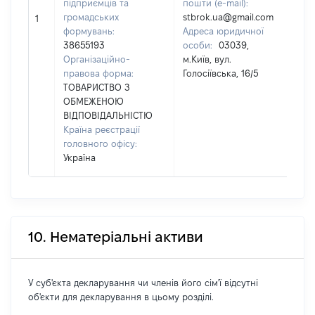
підприємців та
пошти (e-mail):
Пр
громадських
stbrok.ua@gmail.com
Ім
1
формувань:
Адреса юридичної
По
38655193
особи:
03039,
на
Організаційно-
м.Київ, вул.
правова форма:
Голосіївська, 16/5
ТОВАРИСТВО З
ОБМЕЖЕНОЮ
ВІДПОВІДАЛЬНІСТЮ
Країна реєстрації
головного офісу:
Україна
10. Нематеріальні активи
У суб'єкта декларування чи членів його сім'ї відсутні
об'єкти для декларування в цьому розділі.