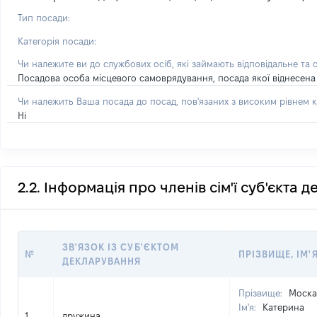
Тип посади:
Категорія посади:
Чи належите ви до службових осіб, які займають відповідальне та 
Посадова особа місцевого самоврядування, посада якої віднесена 
Чи належить Ваша посада до посад, пов'язаних з високим рівнем к
Ні
2.2. Інформація про членів сім'ї суб'єкта 
ЗВ'ЯЗОК ІЗ СУБ'ЄКТОМ
№
ПРІЗВИЩЕ, ІМ'Я
ДЕКЛАРУВАННЯ
Прізвище:
Моска
Ім'я:
Катерина
1
дружина