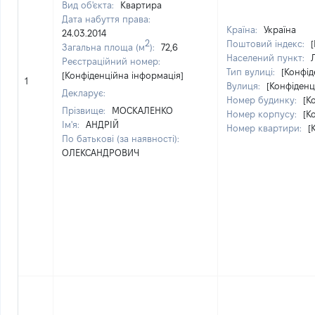
Вид об'єкта:
Квартира
Дата набуття права:
Країна:
Україна
24.03.2014
2
Поштовий індекс:
Загальна площа (м
):
72,6
Населений пункт:
Реєстраційний номер:
Тип вулиці:
[Конфід
[Конфіденційна інформація]
1
Вулиця:
[Конфіденц
Декларує:
Номер будинку:
[К
Прізвище:
МОСКАЛЕНКО
Номер корпусу:
[К
Ім'я:
АНДРІЙ
Номер квартири:
[
По батькові (за наявності):
ОЛЕКСАНДРОВИЧ