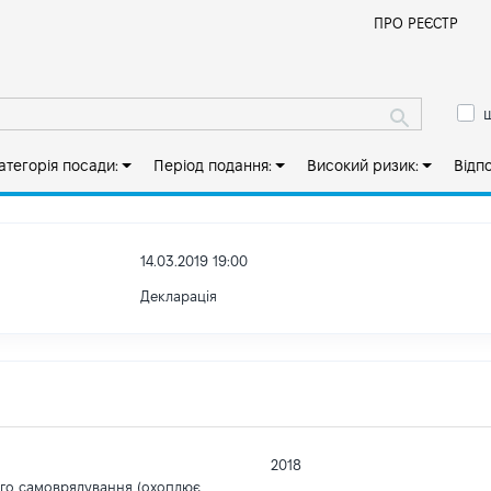
Й
ПРО РЕЄСТР
ш
атегорія посади:
Період подання:
Високий ризик:
Відп
14.03.2019 19:00
Декларація
2018
ого самоврядування (охоплює