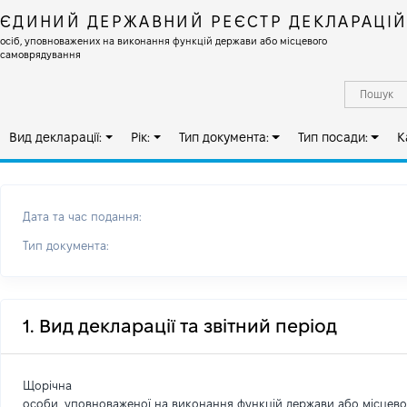
ЄДИНИЙ ДЕРЖАВНИЙ РЕЄСТР ДЕКЛАРАЦІ
осіб, уповноважених на виконання функцій держави або місцевого
самоврядування
Вид декларації:
Рік:
Тип документа:
Тип посади:
К
Дата та час подання:
Тип документа:
1. Вид декларації та звітний період
Щорічна
особи, уповноваженої на виконання функцій держави або місцев