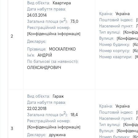
Вид об'єкта:
Квартира
Дата набуття права:
Країна:
Україна
24.03.2014
2
Поштовий індекс:
Загальна площа (м
):
73,0
Населений пункт:
Реєстраційний номер:
Тип вулиці:
[Конфід
[Конфіденційна інформація]
2
Вулиця:
[Конфіденц
Декларує:
Номер будинку:
[К
Прізвище:
МОСКАЛЕНКО
Номер корпусу:
[К
Ім'я:
АНДРІЙ
Номер квартири:
[
По батькові (за наявності):
ОЛЕКСАНДРОВИЧ
Вид об'єкта:
Гараж
Дата набуття права:
Країна:
Україна
22.02.2018
Поштовий індекс:
2
Загальна площа (м
):
18,4
Населений пункт:
Реєстраційний номер:
Тип вулиці:
[Конфід
[Конфіденційна інформація]
3
Вулиця:
[Конфіденц
Декларує:
дружина
Номер будинку:
[К