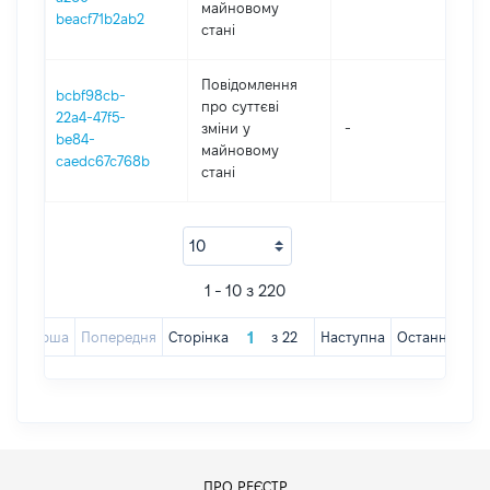
майновому
beacf71b2ab2
стані
Повідомлення
bcbf98cb-
про суттєві
22a4-47f5-
зміни y
-
202
be84-
майновому
caedc67c768b
стані
1 - 10 з 220
Перша
Попередня
Сторінка
з
22
Наступна
Остання
ПРО РЕЄСТР