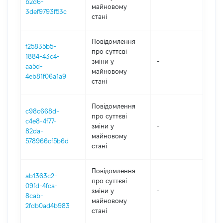
b2d6-
майновому
3def9793f53c
стані
Повідомлення
f25835b5-
про суттєві
1884-43c4-
зміни y
-
202
aa5d-
майновому
4eb81f06a1a9
стані
Повідомлення
c98c668d-
про суттєві
c4e8-4f77-
зміни y
-
202
82da-
майновому
578966cf5b6d
стані
Повідомлення
ab1363c2-
про суттєві
09fd-4fca-
зміни y
-
202
8cab-
майновому
2fdb0ad4b983
стані