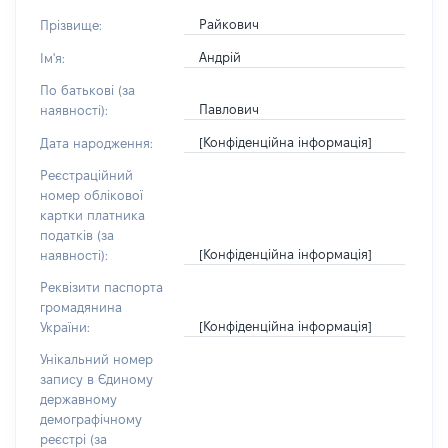
Райкович
Прізвище:
Андрій
Ім'я:
По батькові (за
Павлович
наявності):
[Конфіденційна інформація]
Дата народження:
Реєстраційний
номер облікової
картки платника
податків (за
[Конфіденційна інформація]
наявності):
Реквізити паспорта
громадянина
[Конфіденційна інформація]
України:
Унікальний номер
запису в Єдиному
державному
демографічному
реєстрі (за