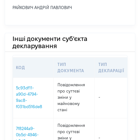
РАЙКОВИЧ АНДРІЙ ПАВЛОВИЧ
Інші документи суб'єкта
декларування
ТИП
ТИП
КОД
ПЕ
ДОКУМЕНТА
ДЕКЛАРАЦІЇ
Повідомлення
5c93df11-
про суттєві
a90d-4794-
зміни y
-
202
9ac8-
майновому
f031bd516de8
стані
Повідомлення
7f8244a9-
про суттєві
0b5d-4946-
зміни y
-
202