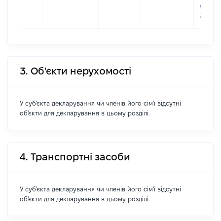
форму
327318
3. Об'єкти нерухомості
У суб'єкта декларування чи членів його сім'ї відсутні
об'єкти для декларування в цьому розділі.
4. Транспортні засоби
У суб'єкта декларування чи членів його сім'ї відсутні
об'єкти для декларування в цьому розділі.