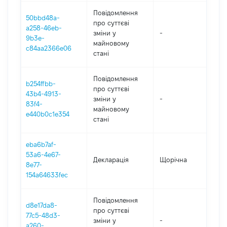
Повідомлення
50bbd48a-
про суттєві
a258-46eb-
зміни y
-
202
9b3e-
майновому
c84aa2366e06
стані
Повідомлення
b254ffbb-
про суттєві
43b4-4913-
зміни y
-
202
83f4-
майновому
e440b0c1e354
стані
eba6b7af-
53a6-4e67-
Декларація
Щорічна
202
8e77-
154a64633fec
Повідомлення
d8e17da8-
про суттєві
77c5-48d3-
зміни y
-
202
a260-