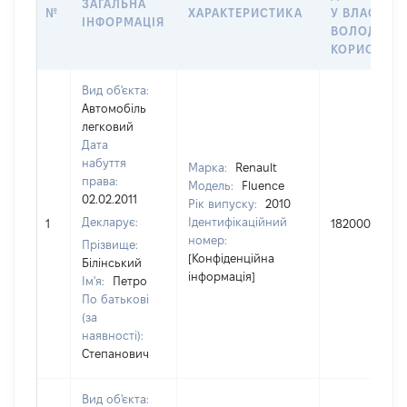
ЗАГАЛЬНА
№
ХАРАКТЕРИСТИКА
У ВЛАСНІСТ
ІНФОРМАЦІЯ
ВОЛОДІННЯ
КОРИСТУВ
Вид об'єкта:
Автомобіль
легковий
Дата
набуття
Марка:
Renault
права:
Модель:
Fluence
02.02.2011
Рік випуску:
2010
Декларує:
Ідентифікаційний
1
182000
номер:
Прізвище:
[Конфіденційна
Білінський
інформація]
Ім'я:
Петро
По батькові
(за
наявності):
Степанович
Вид об'єкта: