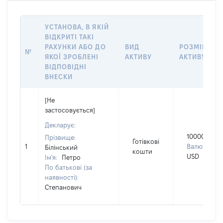
УСТАНОВА, В ЯКІЙ
ВІДКРИТІ ТАКІ
РАХУНКИ АБО ДО
ВИД
РОЗМІР
№
ЯКОЇ ЗРОБЛЕНІ
АКТИВУ
АКТИВУ
ВІДПОВІДНІ
ВНЕСКИ
[Не
застосовується]
Декларує:
10000
Прізвище:
Готівкові
1
Валюта:
Білінський
кошти
USD
Ім'я:
Петро
По батькові (за
наявності):
Степанович