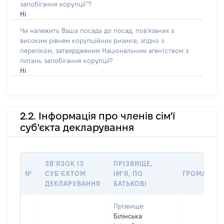
запобігання корупції”?
Ні
Чи належить Ваша посада до посад, пов'язаних з
високим рівнем корупційних ризиків, згідно з
переліком, затвердженим Національним агентством з
питань запобігання корупції?
Ні
2.2. Інформація про членів сім'ї
суб'єкта декларування
ЗВ'ЯЗОК ІЗ
ПРІЗВИЩЕ,
№
СУБ'ЄКТОМ
ІМ'Я, ПО
ГРОМАДЯН
ДЕКЛАРУВАННЯ
БАТЬКОВІ
Прізвище:
Білінська