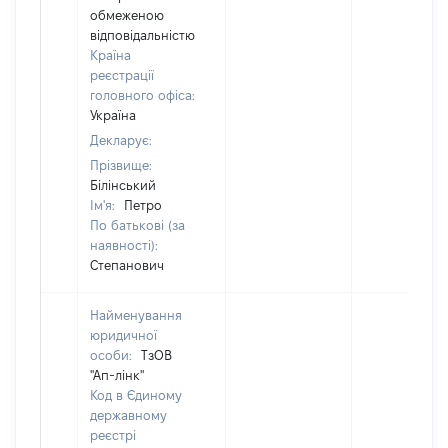
обмеженою
відповідальністю
Країна
реєстрації
головного офіса:
Україна
Декларує:
Прізвище:
Білінський
Ім'я:
Петро
По батькові (за
наявності):
Степанович
Найменування
юридичної
особи:
ТзОВ
"Ап-лінк"
Код в Єдиному
державному
реєстрі