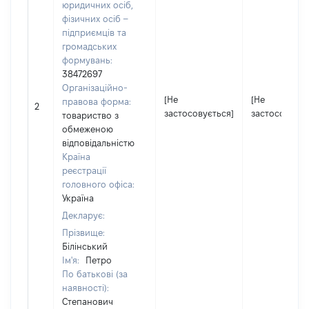
юридичних осіб,
фізичних осіб –
підприємців та
громадських
формувань:
38472697
Організаційно-
[Не
[Не
правова форма:
2
застосовується]
застосовуєть
товариство з
обмеженою
відповідальністю
Країна
реєстрації
головного офіса:
Україна
Декларує:
Прізвище:
Білінський
Ім'я:
Петро
По батькові (за
наявності):
Степанович