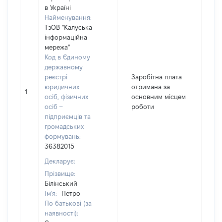
в Україні
Найменування:
ТзОВ "Калуська
інформаційна
мережа"
Код в Єдиному
державному
реєстрі
Заробітна плата
юридичних
отримана за
1
2
осіб, фізичних
основним місцем
осіб –
роботи
підприємців та
громадських
формувань:
36382015
Декларує:
Прізвище:
Білінський
Ім'я:
Петро
По батькові (за
наявності):