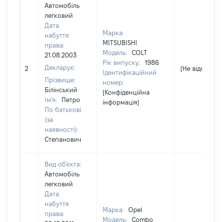
Автомобіль
легковий
Дата
Марка:
набуття
MITSUBISHI
права:
Модель:
COLT
21.08.2003
Рік випуску:
1986
Декларує:
2
[Не відомо]
Ідентифікаційний
Прізвище:
номер:
Білінський
[Конфіденційна
Ім'я:
Петро
інформація]
По батькові
(за
наявності):
Степанович
Вид об'єкта:
Автомобіль
легковий
Дата
набуття
Марка:
Opel
права:
Модель:
Combo