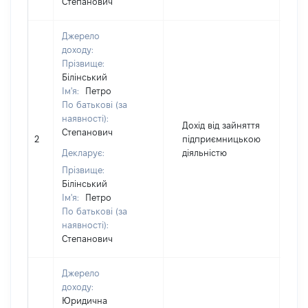
Степанович
Джерело
доходу:
Прізвище:
Білінський
Ім'я:
Петро
По батькові (за
наявності):
Дохід від зайняття
Степанович
2
підприємницькою
1
Декларує:
діяльністю
Прізвище:
Білінський
Ім'я:
Петро
По батькові (за
наявності):
Степанович
Джерело
доходу:
Юридична