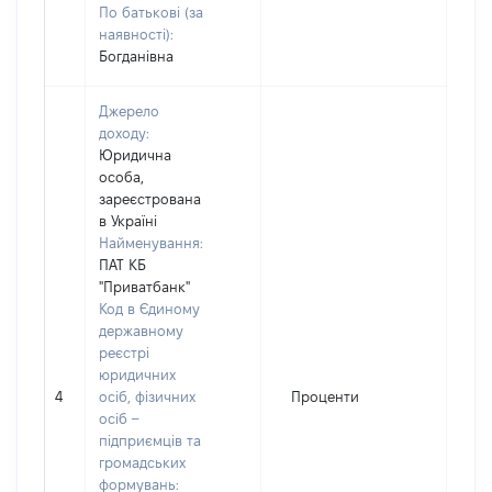
По батькові (за
наявності):
Богданівна
Джерело
доходу:
Юридична
особа,
зареєстрована
в Україні
Найменування:
ПАТ КБ
"Приватбанк"
Код в Єдиному
державному
реєстрі
юридичних
4
осіб, фізичних
Проценти
31
осіб –
підприємців та
громадських
формувань: