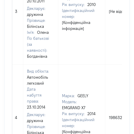
20.10.2011
Рік випуску:
2010
Декларує:
Ідентифікаційний
3
[Не відомо]
дружина
номер:
Прізвище:
[Конфіденційна
Білінська
інформація]
Ім'я:
Олена
По батькові
(за
наявності):
Богданівна
Вид об'єкта:
Автомобіль
легковий
Дата
набуття
Марка:
GEELY
права:
Модель:
23.10.2014
EMGRAND X7
Рік випуску:
2014
Декларує:
4
198632
Ідентифікаційний
дружина
номер:
Прізвище:
[Конфіденційна
Білінська