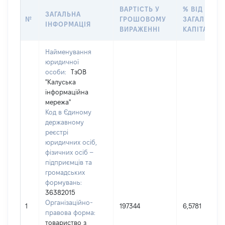
ВАРТІСТЬ У
% ВІД
ЗАГАЛЬНА
№
ГРОШОВОМУ
ЗАГАЛЬНОГ
ІНФОРМАЦІЯ
ВИРАЖЕННІ
КАПІТАЛУ
Найменування
юридичної
особи:
ТзОВ
"Калуська
інформаційна
мережа"
Код в Єдиному
державному
реєстрі
юридичних осіб,
фізичних осіб –
підприємців та
громадських
формувань:
36382015
Організаційно-
1
197344
6,5781
правова форма:
товариство з