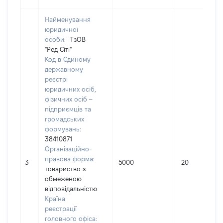
Найменування
юридичної
особи:
ТзОВ
"Ред Сіті"
Код в Єдиному
державному
реєстрі
юридичних осіб,
фізичних осіб –
підприємців та
громадських
формувань:
38410871
Організаційно-
правова форма:
3
5000
20
товариство з
обмеженою
відповідальністю
Країна
реєстрації
головного офіса: