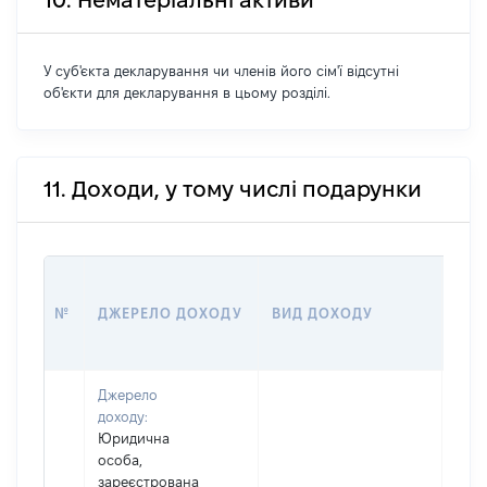
10. Нематеріальні активи
У суб'єкта декларування чи членів його сім'ї відсутні
об'єкти для декларування в цьому розділі.
11. Доходи, у тому числі подарунки
РОЗ
№
ДЖЕРЕЛО ДОХОДУ
ВИД ДОХОДУ
(ВА
Джерело
доходу:
Юридична
особа,
зареєстрована