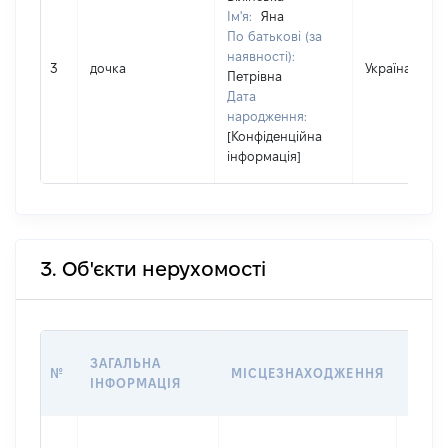
Ім'я:
Яна
По батькові (за
наявності):
3
дочка
Україна
Петрівна
Дата
народження:
[Конфіденційна
інформація]
3. Об'єкти нерухомості
ВАРТ
ЗАГАЛЬНА
№
МІСЦЕЗНАХОДЖЕННЯ
НА Д
ІНФОРМАЦІЯ
НАБУ