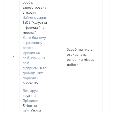
особа,
зареєстрована
в Україні
Найменування:
ТзОВ "Калуська
інформаційна
мережа"
Код в Єдиному
державному
реєстрі
Заробітна плата
юридичних
отримана за
3
22
осіб, фізичних
основним місцем
осіб –
роботи
підприємців та
громадських
формувань:
36382015
Декларує:
дружина
Прізвище:
Білінська
Ім'я:
Олена