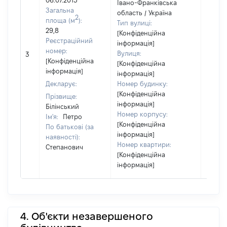
06.07.2015
Івано-Франківська
Загальна
область / Україна
2
площа (м
):
Тип вулиці:
29,8
[Конфіденційна
Реєстраційний
інформація]
номер:
Вулиця:
3
19963
[Конфіденційна
[Конфіденційна
інформація]
інформація]
Декларує:
Номер будинку:
[Конфіденційна
Прізвище:
інформація]
Білінський
Номер корпусу:
Ім'я:
Петро
[Конфіденційна
По батькові (за
інформація]
наявності):
Номер квартири:
Степанович
[Конфіденційна
інформація]
4. Об'єкти незавершеного