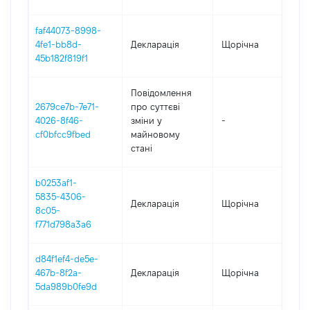
faf44073-8998-
4fe1-bb8d-
Декларація
Щорічна
20
45b182f819f1
Повідомлення
2679ce7b-7e71-
про суттєві
4026-8f46-
зміни y
-
20
cf0bfcc9fbed
майновому
стані
b0253af1-
5835-4306-
Декларація
Щорічна
20
8c05-
f771d798a3a6
d84f1ef4-de5e-
467b-8f2a-
Декларація
Щорічна
20
5da989b0fe9d