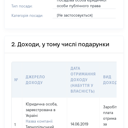
Посадова особа юридичної
особи публічного права
Тип посади:
[Не застосовується]
Категорія посади:
2. Доходи, у тому числі подарунки
ДАТА
ОТРИМАННЯ
ДЖЕРЕЛО
ВИД
№
ДОХОДУ
ДОХОДУ
ДОХОДУ
(НАБУТТЯ У
ВЛАСНІСТЬ)
Юридична особа,
Заробітна
зареєстрована в
плата
Україні
отримана
Назва компанії:
14.06.2019
за
1
Тернопільський