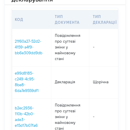
ТИП
ТИП
КОД
ПЕ
ДОКУМЕНТА
ДЕКЛАРАЦІЇ
Повідомлення
21f60a27-52d2-
про суттєві
4159-a4f9-
зміни y
-
20
bb6e309dd9db
майновому
стані
e99d8185-
c249-4c95-
Декларація
Щорічна
20
8be8-
6da7e9559df1
Повідомлення
b2ec2936-
про суттєві
110b-42b0-
зміни y
-
20
ade3-
майновому
e15d17b07fa6
стані