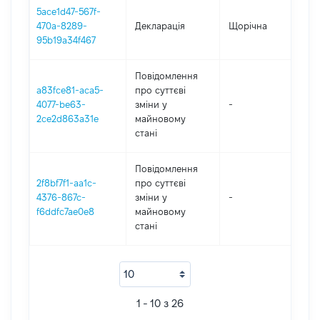
5ace1d47-567f-
470a-8289-
Декларація
Щорічна
20
95b19a34f467
Повідомлення
a83fce81-aca5-
про суттєві
4077-be63-
зміни y
-
20
2ce2d863a31e
майновому
стані
Повідомлення
2f8bf7f1-aa1c-
про суттєві
4376-867c-
зміни y
-
20
f6ddfc7ae0e8
майновому
стані
1 - 10 з 26