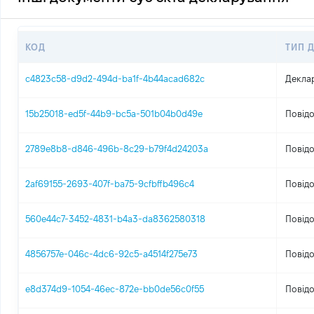
КОД
ТИП 
c4823c58-d9d2-494d-ba1f-4b44acad682c
Декла
15b25018-ed5f-44b9-bc5a-501b04b0d49e
Повідо
2789e8b8-d846-496b-8c29-b79f4d24203a
Повідо
2af69155-2693-407f-ba75-9cfbffb496c4
Повідо
560e44c7-3452-4831-b4a3-da8362580318
Повідо
4856757e-046c-4dc6-92c5-a4514f275e73
Повідо
e8d374d9-1054-46ec-872e-bb0de56c0f55
Повідо