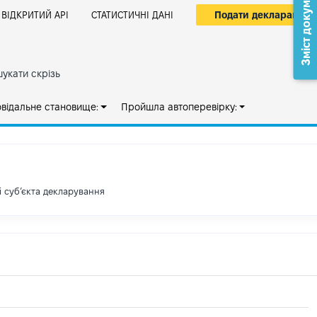
Зміст документа
Подати декларацію
ВІДКРИТИЙ АРІ
СТАТИСТИЧНІ ДАНІ
укати скрізь
овідальне становище:
Пройшла автоперевірку:
і субʼєкта декларування