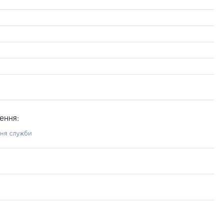
ення:
ння служби