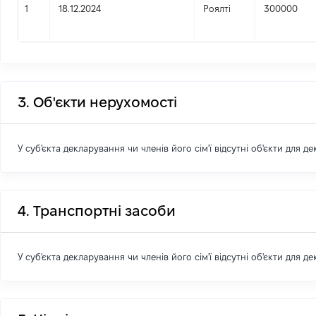
1
18.12.2024
Роялті
300000
3. Об'єкти нерухомості
У суб'єкта декларування чи членів його сім'ї відсутні об'єкти для д
4. Транспортні засоби
У суб'єкта декларування чи членів його сім'ї відсутні об'єкти для д