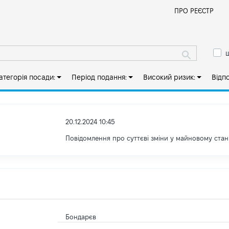
Й
ПРО РЕЄСТР
ш
атегорія посади:
Період подання:
Високий ризик:
Відп
20.12.2024 10:45
Повідомлення про суттєві зміни у майновому стан
Бондарєв