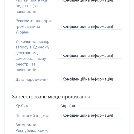
картки платника
податків (за
наявності):
Реквізити паспорта
[Конфіденційна інформація]
громадянина
України:
Унікальний номер
запису в Єдиному
державному
[Конфіденційна інформація]
демографічному
реєстрі (за
наявності):
[Конфіденційна інформація]
Дата народження:
Зареєстроване місце проживання
Україна
Країна:
[Конфіденційна інформація]
Поштовий індекс:
Автономна
Республіка Крим/