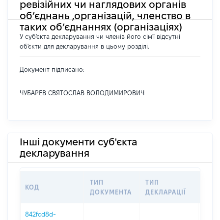
ревізійних чи наглядових органів
об’єднань ,організацій, членство в
таких об’єднаннях (організаціях)
У суб'єкта декларування чи членів його сім'ї відсутні
об'єкти для декларування в цьому розділі.
Документ підписано:
ЧУБАРЕВ СВЯТОСЛАВ ВОЛОДИМИРОВИЧ
Інші документи суб'єкта
декларування
ТИП
ТИП
КОД
ПЕР
ДОКУМЕНТА
ДЕКЛАРАЦІЇ
842fcd8d-