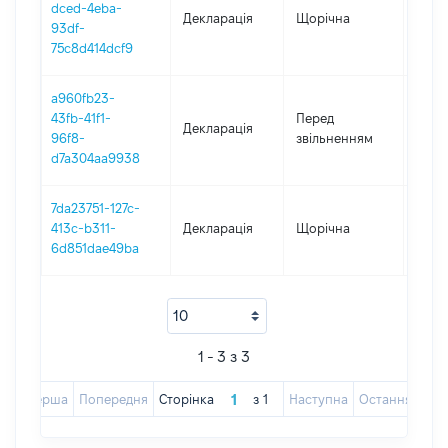
dced-4eba-
Декларація
Щорічна
2024
93df-
75c8d414dcf9
a960fb23-
01.01
43fb-41f1-
Перед
Декларація
-
96f8-
звільненням
25.11
d7a304aa9938
7da23751-127c-
413c-b311-
Декларація
Щорічна
2022
6d851dae49ba
1 - 3 з 3
Перша
Попередня
Сторінка
з
1
Наступна
Остання