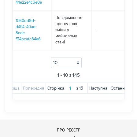
44e22e4c3e0e
Повідомлення
1560dd9d-
про суттєві
d454-40ae-
зміни y
-
20
8edc-
майновому
f34bcafc84e6
стані
1 - 10 з 145
Перша
Попередня
Сторінка
з
15
Наступна
Остання
ПРО РЕЄСТР