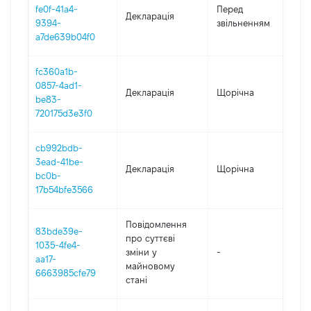
01
fe0f-41a4-
Перед
Декларація
-
9394-
звільненням
06
a7de639b04f0
fc360a1b-
0857-4ad1-
Декларація
Щорічна
20
be83-
720175d3e3f0
cb992bdb-
3ead-41be-
Декларація
Щорічна
20
bc0b-
17b54bfe3566
Повідомлення
83bde39e-
про суттєві
1035-4fe4-
зміни y
-
20
aa17-
майновому
6663985cfe79
стані