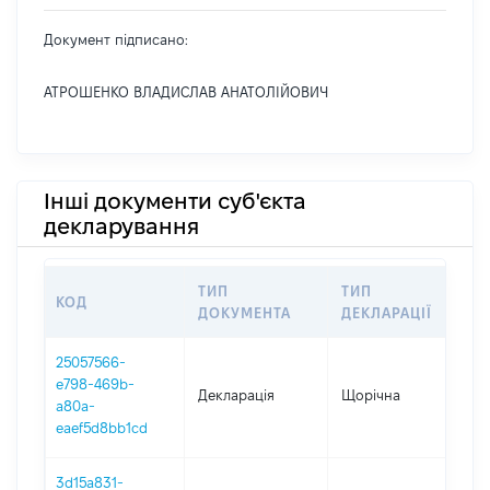
Документ підписано:
АТРОШЕНКО ВЛАДИСЛАВ АНАТОЛІЙОВИЧ
Інші документи суб'єкта
декларування
ТИП
ТИП
КОД
П
ДОКУМЕНТА
ДЕКЛАРАЦІЇ
25057566-
e798-469b-
Декларація
Щорічна
20
a80a-
eaef5d8bb1cd
3d15a831-