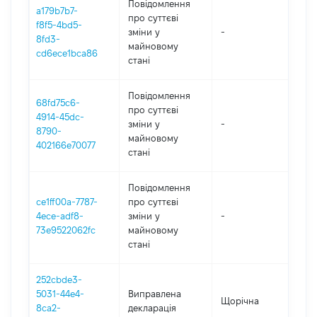
Повідомлення
a179b7b7-
про суттєві
f8f5-4bd5-
зміни y
-
20
8fd3-
майновому
cd6ece1bca86
стані
Повідомлення
68fd75c6-
про суттєві
4914-45dc-
зміни y
-
20
8790-
майновому
402166e70077
стані
Повідомлення
ce1ff00a-7787-
про суттєві
4ece-adf8-
зміни y
-
20
73e9522062fc
майновому
стані
252cbde3-
5031-44e4-
Виправлена
Щорічна
20
8ca2-
декларація