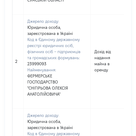
СУМСЬКІЙ ОБЛАСТІ
Джерело доходу:
Юридична особа,
зареєстрована в Україні
Код в Єдиному державному
реєстрі юридичних осіб,
фізичних осіб – підприємців
Дохід від
та громадських формувань:
надання
1
2
23999093
майна в
Найменування:
оренду
ФЕРМЕРСЬКЕ
ГОСПОДАРСТВО
"СНІГІРЬОВА ОЛЕКСІЯ
АНАТОЛІЙОВИЧА"
Джерело доходу:
Юридична особа,
зареєстрована в Україні
Код в Єдиному державному