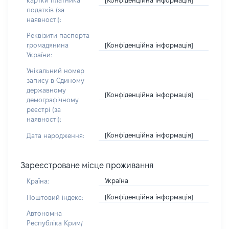
картки платника
податків (за
наявності):
Реквізити паспорта
[Конфіденційна інформація]
громадянина
України:
Унікальний номер
запису в Єдиному
державному
[Конфіденційна інформація]
демографічному
реєстрі (за
наявності):
[Конфіденційна інформація]
Дата народження:
Зареєстроване місце проживання
Україна
Країна:
[Конфіденційна інформація]
Поштовий індекс:
Автономна
Республіка Крим/