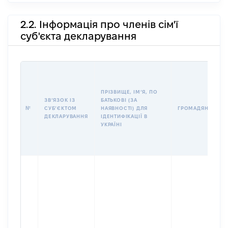
2.2. Інформація про членів сім'ї
суб'єкта декларування
ПРІЗВИЩЕ, ІМʼЯ, ПО
ЗВʼЯЗОК ІЗ
БАТЬКОВІ (ЗА
№
СУБʼЄКТОМ
НАЯВНОСТІ) ДЛЯ
ГРОМАДЯНСТВО
ДЕКЛАРУВАННЯ
ІДЕНТИФІКАЦІЇ В
УКРАЇНІ