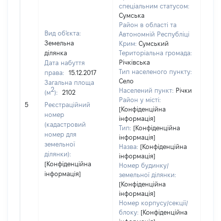
спеціальним статусом:
Сумська
Район в області та
Вид об'єкта:
Автономній Республіці
Земельна
Крим:
Сумський
ділянка
Територіальна громада:
Річківська
Дата набуття
250
Тип населеного пункту:
права:
15.12.2017
Тип
Село
Загальна площа
варт
2
Населений пункт:
Річки
(м
):
2102
обʼє
Район у місті:
5
Реєстраційний
варт
[Конфіденційна
номер
дату
інформація]
(кадастровий
Тип:
[Конфіденційна
набу
номер для
інформація]
пра
земельної
Назва:
[Конфіденційна
ділянки):
інформація]
[Конфіденційна
Номер будинку/
інформація]
земельної ділянки:
[Конфіденційна
інформація]
Номер корпусу/секції/
блоку:
[Конфіденційна