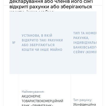
декларування або членів його сім'ї
відкриті рахунки або зберігаються
кошти, інше майно
ТИП ТА НОМЕР
УСТАНОВА, В ЯКІЙ
РАХУНКА,
ВІДКРИТО ТАКІ РАХУНКИ
№
ІНДИВІДУАЛЬНОГО
АБО ЗБЕРІГАЮТЬСЯ
БАНКІВСЬКОГО
КОШТИ ЧИ ІНШЕ МАЙНО
СЕЙФУ (КОМІРКИ)
Найменування:
АКЦІОНЕРНЕ
Тип рахунку:
ТОВАРИСТВОКОМЕРЦІЙНИЙ
[Конфіденційна
БАНК «ПРИВАТБАНК»