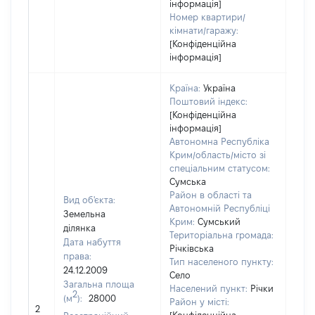
інформація]
Номер квартири/
кімнати/гаражу:
[Конфіденційна
інформація]
Країна:
Україна
Поштовий індекс:
[Конфіденційна
інформація]
Автономна Республіка
Крим/область/місто зі
спеціальним статусом:
Сумська
Район в області та
Вид об'єкта:
Автономній Республіці
Земельна
Крим:
Сумський
ділянка
Територіальна громада:
Дата набуття
Річківська
права:
2957
Тип населеного пункту:
24.12.2009
Тип
Село
Загальна площа
варт
Населений пункт:
Річки
2
(м
):
28000
обʼє
Район у місті:
2
варт