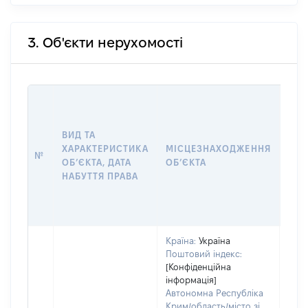
3. Об'єкти нерухомості
ВАР
ДАТ
НАБ
ВИД ТА
ПРА
ХАРАКТЕРИСТИКА
МІСЦЕЗНАХОДЖЕННЯ
№
ЗА
ОБʼЄКТА, ДАТА
ОБʼЄКТА
ОС
НАБУТТЯ ПРАВА
ГР
ОЦІ
ГРН
Країна:
Україна
Поштовий індекс:
[Конфіденційна
інформація]
Автономна Республіка
Крим/область/місто зі