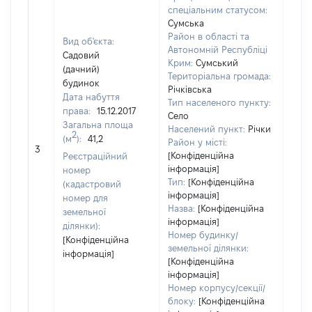
спеціальним статусом:
Сумська
Район в області та
Вид об'єкта:
Автономній Республіці
Садовий
Крим:
Сумський
(дачний)
Територіальна громада:
будинок
Річківська
Дата набуття
3757
Тип населеного пункту:
права:
15.12.2017
Тип
Село
Загальна площа
варт
Населений пункт:
Річки
2
(м
):
41,2
обʼє
Район у місті:
3
варт
[Конфіденційна
Реєстраційний
дату
інформація]
номер
Тип:
[Конфіденційна
набу
(кадастровий
інформація]
пра
номер для
Назва:
[Конфіденційна
земельної
інформація]
ділянки):
Номер будинку/
[Конфіденційна
земельної ділянки:
інформація]
[Конфіденційна
інформація]
Номер корпусу/секції/
блоку:
[Конфіденційна