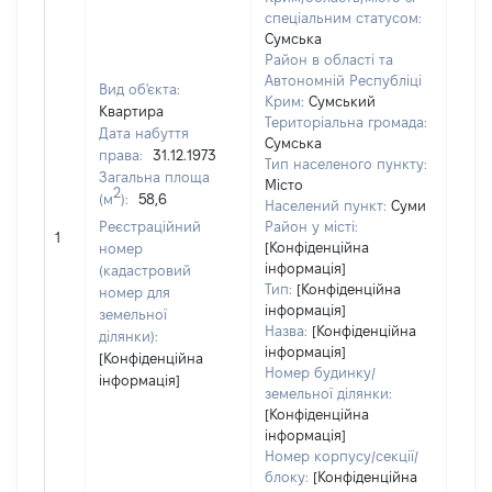
спеціальним статусом:
Сумська
Район в області та
Автономній Республіці
Вид об'єкта:
Крим:
Сумський
Квартира
Територіальна громада:
Дата набуття
Сумська
права:
31.12.1973
480
Тип населеного пункту:
Загальна площа
Тип
Місто
2
(м
):
58,6
варт
Населений пункт:
Суми
обʼє
Реєстраційний
Район у місті:
1
варт
[Конфіденційна
номер
дату
інформація]
(кадастровий
Тип:
[Конфіденційна
набу
номер для
інформація]
пра
земельної
Назва:
[Конфіденційна
ділянки):
інформація]
[Конфіденційна
Номер будинку/
інформація]
земельної ділянки:
[Конфіденційна
інформація]
Номер корпусу/секції/
блоку:
[Конфіденційна