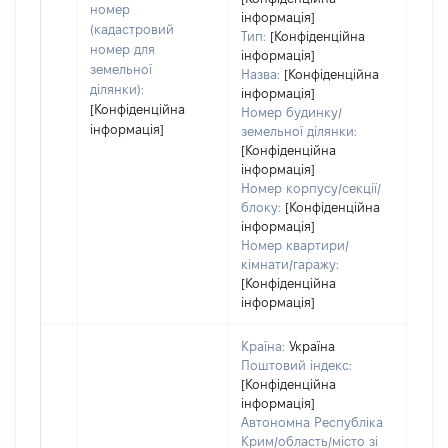
номер
дату
інформація]
(кадастровий
Тип:
[Конфіденційна
набу
номер для
інформація]
пра
земельної
Назва:
[Конфіденційна
ділянки):
інформація]
[Конфіденційна
Номер будинку/
інформація]
земельної ділянки:
[Конфіденційна
інформація]
Номер корпусу/секції/
блоку:
[Конфіденційна
інформація]
Номер квартири/
кімнати/гаражу:
[Конфіденційна
інформація]
Країна:
Україна
Поштовий індекс:
[Конфіденційна
інформація]
Автономна Республіка
Крим/область/місто зі