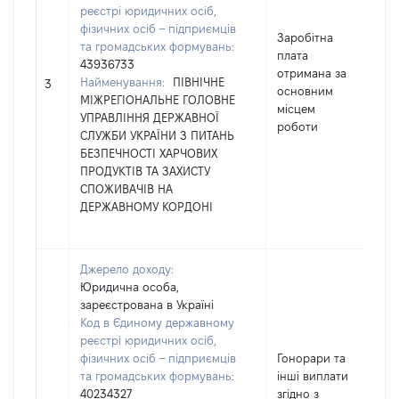
реєстрі юридичних осіб,
фізичних осіб – підприємців
Заробітна
та громадських формувань:
плата
43936733
отримана за
Найменування:
ПІВНІЧНЕ
3
3
основним
МІЖРЕГІОНАЛЬНЕ ГОЛОВНЕ
місцем
УПРАВЛІННЯ ДЕРЖАВНОЇ
роботи
СЛУЖБИ УКРАЇНИ З ПИТАНЬ
БЕЗПЕЧНОСТІ ХАРЧОВИХ
ПРОДУКТІВ ТА ЗАХИСТУ
СПОЖИВАЧІВ НА
ДЕРЖАВНОМУ КОРДОНІ
Джерело доходу:
Юридична особа,
зареєстрована в Україні
Код в Єдиному державному
реєстрі юридичних осіб,
фізичних осіб – підприємців
Гонорари та
та громадських формувань:
інші виплати
40234327
згідно з