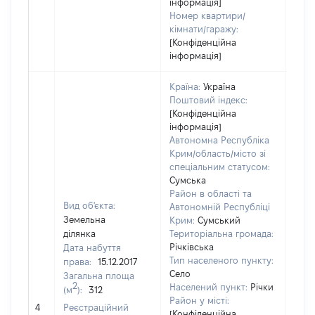
інформація]
Номер квартири/
кімнати/гаражу:
[Конфіденційна
інформація]
Країна:
Україна
Поштовий індекс:
[Конфіденційна
інформація]
Автономна Республіка
Крим/область/місто зі
спеціальним статусом:
Сумська
Район в області та
Вид об'єкта:
Автономній Республіці
Земельна
Крим:
Сумський
ділянка
Територіальна громада:
Річківська
Дата набуття
1070
Тип населеного пункту:
права:
15.12.2017
Тип
Село
Загальна площа
варт
2
Населений пункт:
Річки
(м
):
312
обʼє
Район у місті:
4
Реєстраційний
варт
[Конфіденційна