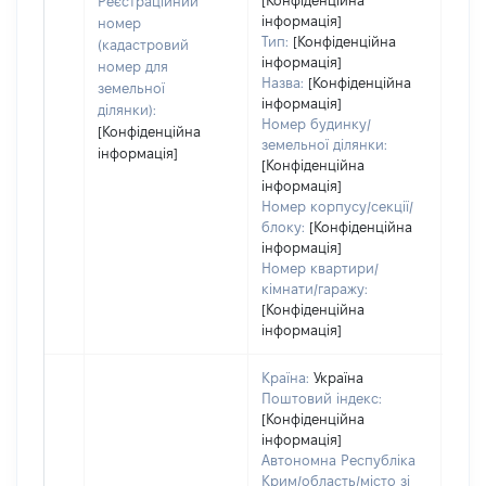
[Конфіденційна
Реєстраційний
дату
інформація]
номер
Тип:
[Конфіденційна
набу
(кадастровий
інформація]
пра
номер для
Назва:
[Конфіденційна
земельної
інформація]
ділянки):
Номер будинку/
[Конфіденційна
земельної ділянки:
інформація]
[Конфіденційна
інформація]
Номер корпусу/секції/
блоку:
[Конфіденційна
інформація]
Номер квартири/
кімнати/гаражу:
[Конфіденційна
інформація]
Країна:
Україна
Поштовий індекс:
[Конфіденційна
інформація]
Автономна Республіка
Крим/область/місто зі