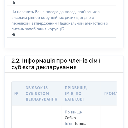
Ні
Чи належить Ваша посада до посад, пов'язаних з
високим рівнем корупційних ризиків, згідно з
переліком, затвердженим Національним агентством з
питань запобігання корупції?
Ні
2.2. Інформація про членів сім'ї
суб'єкта декларування
ЗВ'ЯЗОК ІЗ
ПРІЗВИЩЕ,
№
СУБ'ЄКТОМ
ІМ'Я, ПО
ГРОМАДЯН
ДЕКЛАРУВАННЯ
БАТЬКОВІ
Прізвище:
Собко
Ім'я:
Тетяна