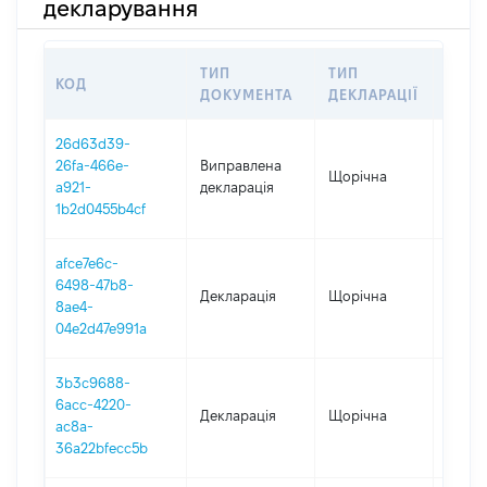
декларування
ТИП
ТИП
КОД
ПЕРІ
ДОКУМЕНТА
ДЕКЛАРАЦІЇ
26d63d39-
26fa-466e-
Виправлена
Щорічна
2025
a921-
декларація
1b2d0455b4cf
afce7e6c-
6498-47b8-
Декларація
Щорічна
2025
8ae4-
04e2d47e991a
3b3c9688-
6acc-4220-
Декларація
Щорічна
2024
ac8a-
36a22bfecc5b