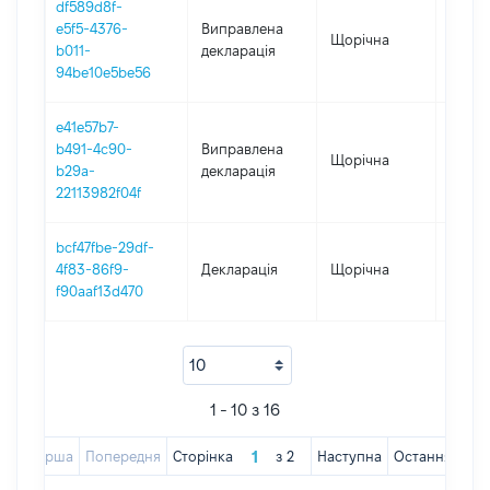
df589d8f-
e5f5-4376-
Виправлена
Щорічна
2019
b011-
декларація
94be10e5be56
e41e57b7-
b491-4c90-
Виправлена
Щорічна
2019
b29a-
декларація
22113982f04f
bcf47fbe-29df-
4f83-86f9-
Декларація
Щорічна
2019
f90aaf13d470
1 - 10 з 16
Перша
Попередня
Сторінка
з
2
Наступна
Остання