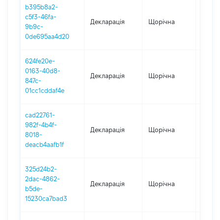
b395b8a2-
c5f3-46fa-
Декларація
Щорічна
2023
9b9c-
0de695aa4d20
624fe20e-
0163-40d8-
Декларація
Щорічна
2022
847c-
01cc1cddaf4e
cad22761-
982f-4b4f-
Декларація
Щорічна
2021
8018-
deacb4aafb1f
325d24b2-
2dac-4862-
Декларація
Щорічна
2020
b5de-
15230ca7bad3