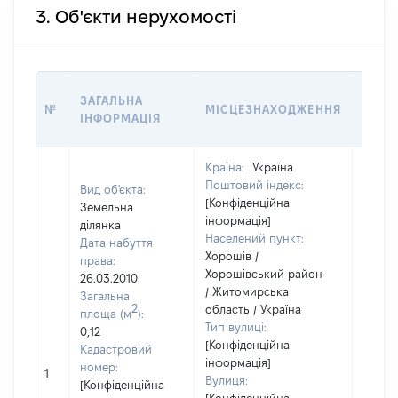
3. Об'єкти нерухомості
ВАРТ
ЗАГАЛЬНА
№
МІСЦЕЗНАХОДЖЕННЯ
НА Д
ІНФОРМАЦІЯ
НАБУ
Країна:
Україна
Поштовий індекс:
Вид об'єкта:
[Конфіденційна
Земельна
інформація]
ділянка
Населений пункт:
Дата набуття
Хорошів /
права:
Хорошівський район
26.03.2010
/ Житомирська
Загальна
2
область / Україна
площа (м
):
Тип вулиці:
0,12
[Конфіденційна
Кадастровий
інформація]
номер:
1
8952
Вулиця:
[Конфіденційна