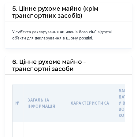
5. Цінне рухоме майно (крім
транспортних засобів)
У суб'єкта декларування чи членів його сім'ї відсутні
об'єкти для декларування в цьому розділі.
6. Цінне рухоме майно -
транспортні засоби
ВАРТІСТ
ДАТУ НА
ЗАГАЛЬНА
№
ХАРАКТЕРИСТИКА
У ВЛАСН
ІНФОРМАЦІЯ
ВОЛОДІ
КОРИСТ