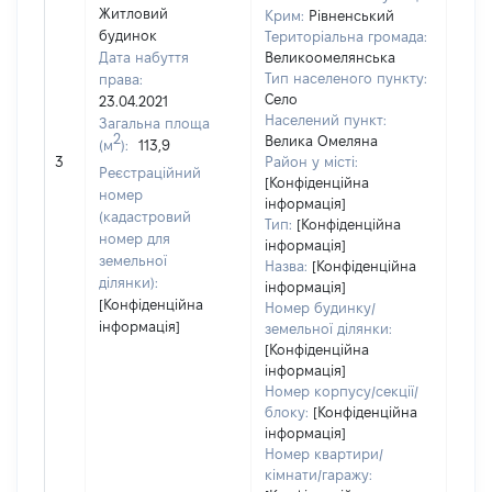
Житловий
Крим:
Рівненський
будинок
Територіальна громада:
Дата набуття
Великоомелянська
Тип населеного пункту:
права:
Село
23.04.2021
Населений пункт:
Загальна площа
2
Велика Омеляна
(м
):
113,9
[Не
3
Район у місті:
заст
Реєстраційний
[Конфіденційна
номер
інформація]
(кадастровий
Тип:
[Конфіденційна
номер для
інформація]
земельної
Назва:
[Конфіденційна
ділянки):
інформація]
[Конфіденційна
Номер будинку/
інформація]
земельної ділянки:
[Конфіденційна
інформація]
Номер корпусу/секції/
блоку:
[Конфіденційна
інформація]
Номер квартири/
кімнати/гаражу: