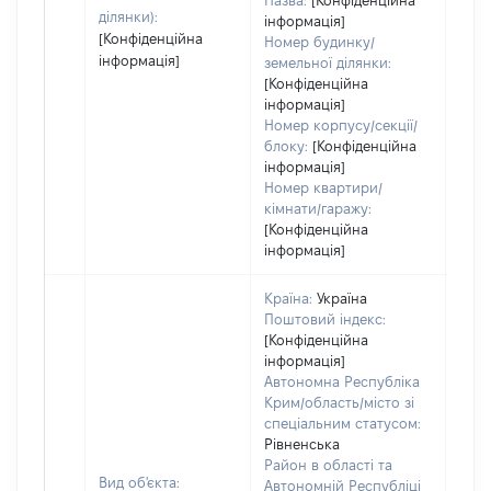
Назва:
[Конфіденційна
ділянки):
інформація]
[Конфіденційна
Номер будинку/
інформація]
земельної ділянки:
[Конфіденційна
інформація]
Номер корпусу/секції/
блоку:
[Конфіденційна
інформація]
Номер квартири/
кімнати/гаражу:
[Конфіденційна
інформація]
Країна:
Україна
Поштовий індекс:
[Конфіденційна
інформація]
Автономна Республіка
Крим/область/місто зі
спеціальним статусом:
Рівненська
Район в області та
Вид об'єкта:
Автономній Республіці