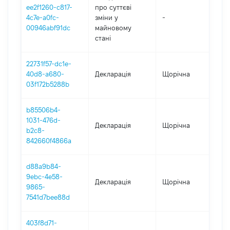
ee2f1260-c817-
про суттєві
4c7e-a0fc-
зміни y
-
2
00946abf91dc
майновому
стані
22731f57-dc1e-
40d8-a680-
Декларація
Щорічна
2
03f172b5288b
b85506b4-
1031-476d-
Декларація
Щорічна
2
b2c8-
842660f4866a
d88a9b84-
9ebc-4e58-
Декларація
Щорічна
2
9865-
7541d7bee88d
403f8d71-