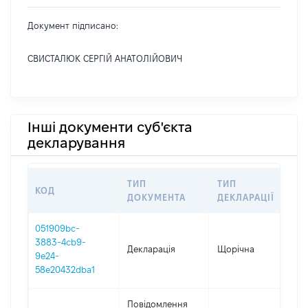
Документ підписано:
СВИСТАЛЮК СЕРГІЙ АНАТОЛІЙОВИЧ
Інші документи суб'єкта
декларування
ТИП
ТИП
КОД
П
ДОКУМЕНТА
ДЕКЛАРАЦІЇ
051909bc-
3883-4cb9-
Декларація
Щорічна
2
9e24-
58e20432dba1
Повідомлення