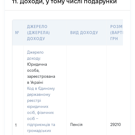
11. Доходи, у тому числі подарунки
ДЖЕРЕЛО
РОЗМІР
№
(ДЖЕРЕЛА)
ВИД ДОХОДУ
(ВАРТІСТЬ),
ДОХОДУ
ГРН
Джерело
доходу:
Юридична
особа,
зареєстрована
в Україні
Код в Єдиному
державному
реєстрі
юридичних
осіб, фізичних
осіб –
підприємців та
Пенсія
29210
1
громадських