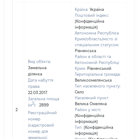
Країна:
Україна
Поштовий індекс:
[Конфіденційна
інформація]
Автономна Республіка
Крим/область/місто зі
спеціальним статусом:
Рівненська
Район в області та
Вид об'єкта:
Автономній Республіці
Земельна
Крим:
Рівненський
ділянка
Територіальна громада:
Дата набуття
Великоомелянська
Тип населеного пункту:
права:
Село
22.03.2017
Населений пункт:
Загальна площа
2
Велика Омеляна
(м
):
2899
[Не
2
Район у місті:
заст
Реєстраційний
[Конфіденційна
номер
інформація]
(кадастровий
Тип:
[Конфіденційна
номер для
інформація]
земельної