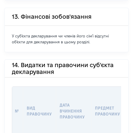
13. Фінансові зобов'язання
У суб'єкта декларування чи членів його сім'ї відсутні
об'єкти для декларування в цьому розділі.
14. Видатки та правочини суб'єкта
декларування
ДАТА
ВИД
ПРЕДМЕТ
Н
№
ВЧИНЕННЯ
ПРАВОЧИНУ
ПРАВОЧИНУ
П
ПРАВОЧИНУ