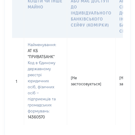
КОШТИ ЧИ ІНШЕ
АБО МАЄ ДОСТУП
АБО ЧЛ
МАЙНО
ДО
СІМ’Ї 
ІНДИВІДУАЛЬНОГО
ДОГОВ
БАНКІВСЬКОГО
ІНДИВ
СЕЙФУ (КОМІРКИ)
БАНКІ
СЕЙФУ 
Найменування:
АТ КБ
"ПРИВАТБАНК"
Код в Єдиному
державному
реєстрі
[Не
[Не
юридичних
1
застосовується]
застосо
осіб, фізичних
осіб –
підприємців та
громадських
формувань:
14360570