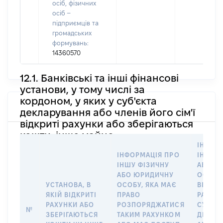
осіб, фізичних
осіб –
підприємців та
громадських
формувань:
14360570
12.1. Банківські та інші фінансові
установи, у тому числі за
кордоном, у яких у суб'єкта
декларування або членів його сім'ї
відкриті рахунки або зберігаються
кошти, інше майно
ІНФОР
ІНФОРМАЦІЯ ПРО
ІНШУ 
ІНШУ ФІЗИЧНУ
АБО Ю
АБО ЮРИДИЧНУ
ОСОБУ,
УСТАНОВА, В
ОСОБУ, ЯКА МАЄ
ВІДКР
ЯКІЙ ВІДКРИТІ
ПРАВО
РАХУНО
РАХУНКИ АБО
РОЗПОРЯДЖАТИСЯ
СУБ’ЄК
№
ЗБЕРІГАЮТЬСЯ
ТАКИМ РАХУНКОМ
ДЕКЛА