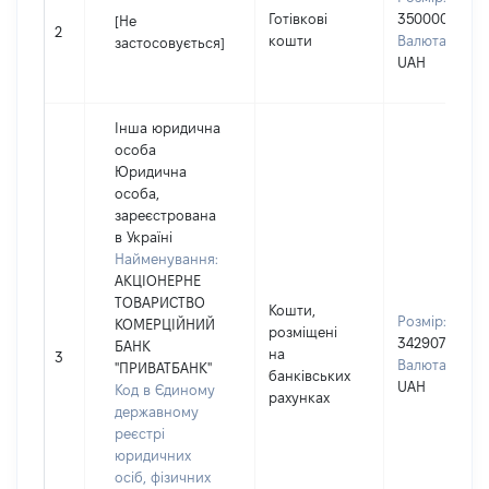
Готівкові
350000
[Не
2
кошти
Валюта:
застосовується]
UAH
Інша юридична
особа
Юридична
особа,
зареєстрована
в Україні
Найменування:
АКЦІОНЕРНЕ
ТОВАРИСТВО
Кошти,
Розмір:
КОМЕРЦІЙНИЙ
розміщені
342907
БАНК
на
3
Валюта:
"ПРИВАТБАНК"
банківських
UAH
Код в Єдиному
рахунках
державному
реєстрі
юридичних
осіб, фізичних