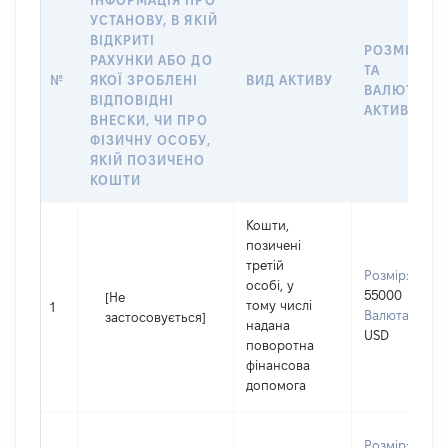
ІНФОРМАЦІЯ ПРО
УСТАНОВУ, В ЯКІЙ
ВІДКРИТІ
РОЗМІР
РАХУНКИ АБО ДО
ТА
№
ЯКОЇ ЗРОБЛЕНІ
ВИД АКТИВУ
ВАЛЮТА
ВІДПОВІДНІ
АКТИВУ
ВНЕСКИ, ЧИ ПРО
ФІЗИЧНУ ОСОБУ,
ЯКІЙ ПОЗИЧЕНО
КОШТИ
Кошти,
позичені
третій
Розмір:
особі, у
55000
[Не
тому числі
1
Валюта:
застосовується]
надана
USD
поворотна
фінансова
допомога
Розмір: