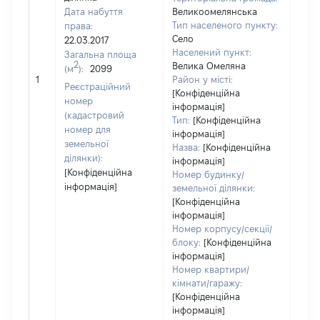
Дата набуття
Великоомелянська
Тип населеного пункту:
права:
Село
22.03.2017
Населений пункт:
Загальна площа
2
Велика Омеляна
(м
):
2099
[Не
1
Район у місті:
заст
Реєстраційний
[Конфіденційна
номер
інформація]
(кадастровий
Тип:
[Конфіденційна
номер для
інформація]
земельної
Назва:
[Конфіденційна
ділянки):
інформація]
[Конфіденційна
Номер будинку/
інформація]
земельної ділянки:
[Конфіденційна
інформація]
Номер корпусу/секції/
блоку:
[Конфіденційна
інформація]
Номер квартири/
кімнати/гаражу:
[Конфіденційна
інформація]