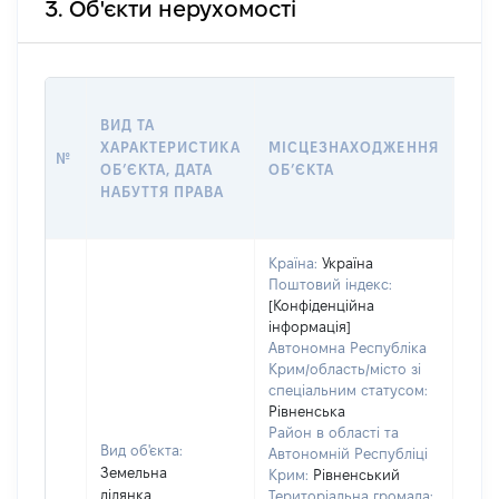
3. Об'єкти нерухомості
ВАР
ВИД ТА
ДАТ
ХАРАКТЕРИСТИКА
МІСЦЕЗНАХОДЖЕННЯ
ПРА
№
ОБʼЄКТА, ДАТА
ОБʼЄКТА
ОС
НАБУТТЯ ПРАВА
ГР
ОЦІ
Країна:
Україна
Поштовий індекс:
[Конфіденційна
інформація]
Автономна Республіка
Крим/область/місто зі
спеціальним статусом:
Рівненська
Район в області та
Вид об'єкта:
Автономній Республіці
Земельна
Крим:
Рівненський
ділянка
Територіальна громада: