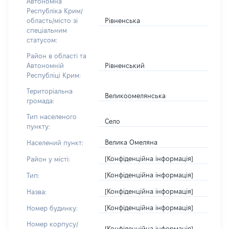
Автономна
Республіка Крим/
Рівненська
область/місто зі
спеціальним
статусом:
Район в області та
Рівненський
Автономній
Республіці Крим:
Територіальна
Великоомелянська
громада:
Тип населеного
Село
пункту:
Велика Омеляна
Населений пункт:
[Конфіденційна інформація]
Район у місті:
[Конфіденційна інформація]
Тип:
[Конфіденційна інформація]
Назва:
[Конфіденційна інформація]
Номер будинку:
Номер корпусу/
[Конфіденційна інформація]