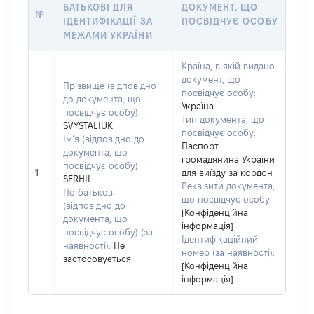
БАТЬКОВІ ДЛЯ
ДОКУМЕНТ, ЩО
№
ІДЕНТИФІКАЦІЇ ЗА
ПОСВІДЧУЄ ОСОБУ
МЕЖАМИ УКРАЇНИ
Країна, в якій видано
документ, що
Прізвище (відповідно
посвідчує особу:
до документа, що
Україна
посвідчує особу):
Тип документа, що
SVYSTALIUK
посвідчує особу:
Ім’я (відповідно до
Паспорт
документа, що
громадянина України
посвідчує особу):
1
для виїзду за кордон
SERHII
Реквізити документа,
По батькові
що посвідчує особу:
(відповідно до
[Конфіденційна
документа, що
інформація]
посвідчує особу) (за
Ідентифікаційний
наявності):
Не
номер (за наявності):
застосовується
[Конфіденційна
інформація]