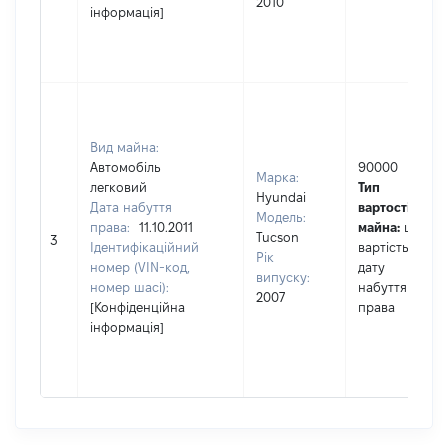
2010
інформація]
Вид майна:
Автомобіль
90000
Марка:
легковий
Тип
Hyundai
Дата набуття
вартості
Модель:
права:
11.10.2011
майна:
це
Tucson
3
Ідентифікаційний
вартість на
Рік
номер (VIN-код,
дату
випуску:
номер шасі):
набуття
2007
[Конфіденційна
права
інформація]