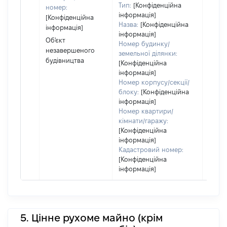
Тип:
[Конфіденційна
номер:
відпо
інформація]
[Конфіденційна
Цивіл
Назва:
[Конфіденційна
інформація]
кодек
інформація]
Украї
Об'єкт
Номер будинку/
незавершеного
земельної ділянки:
будівництва
[Конфіденційна
інформація]
Номер корпусу/секції/
блоку:
[Конфіденційна
інформація]
Номер квартири/
кімнати/гаражу:
[Конфіденційна
інформація]
Кадастровий номер:
[Конфіденційна
інформація]
5. Цінне рухоме майно (крім