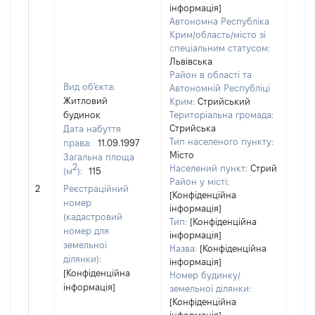
інформація]
Автономна Республіка
Крим/область/місто зі
спеціальним статусом:
Львівська
Район в області та
Вид об'єкта:
Автономній Республіці
Житловий
Крим:
Стрийський
будинок
Територіальна громада:
Стрийська
Дата набуття
1786
Тип населеного пункту:
права:
11.09.1997
Тип
Місто
Загальна площа
варт
2
Населений пункт:
Стрий
(м
):
115
обʼє
Район у місті:
2
Реєстраційний
варт
[Конфіденційна
номер
дату
інформація]
(кадастровий
Тип:
[Конфіденційна
набу
номер для
інформація]
пра
земельної
Назва:
[Конфіденційна
ділянки):
інформація]
[Конфіденційна
Номер будинку/
інформація]
земельної ділянки:
[Конфіденційна