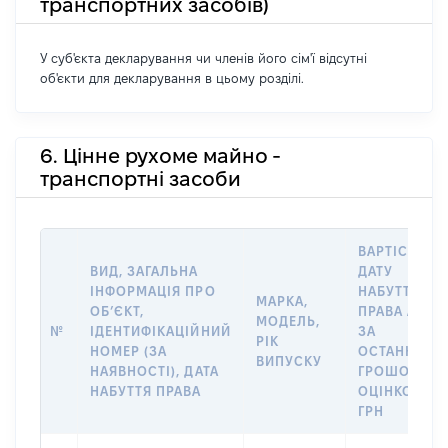
транспортних засобів)
У суб'єкта декларування чи членів його сім'ї відсутні
об'єкти для декларування в цьому розділі.
6. Цінне рухоме майно -
транспортні засоби
ВАРТІСТЬ Н
ВИД, ЗАГАЛЬНА
ДАТУ
ІНФОРМАЦІЯ ПРО
НАБУТТЯ
МАРКА,
ОБʼЄКТ,
ПРАВА АБО
МОДЕЛЬ,
№
ІДЕНТИФІКАЦІЙНИЙ
ЗА
РІК
НОМЕР (ЗА
ОСТАННЬО
ВИПУСКУ
НАЯВНОСТІ), ДАТА
ГРОШОВОЮ
НАБУТТЯ ПРАВА
ОЦІНКОЮ,
ГРН