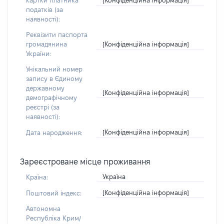
картки платника
податків (за
наявності):
Реквізити паспорта
[Конфіденційна інформація]
громадянина
України:
Унікальний номер
запису в Єдиному
державному
[Конфіденційна інформація]
демографічному
реєстрі (за
наявності):
[Конфіденційна інформація]
Дата народження:
Зареєстроване місце проживання
Україна
Країна:
[Конфіденційна інформація]
Поштовий індекс:
Автономна
Республіка Крим/