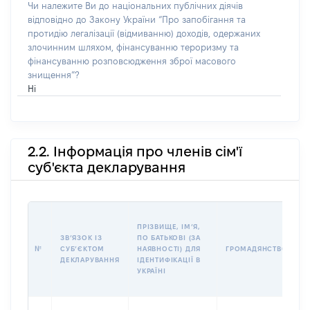
Чи належите Ви до національних публічних діячів
відповідно до Закону України “Про запобігання та
протидію легалізації (відмиванню) доходів, одержаних
злочинним шляхом, фінансуванню тероризму та
фінансуванню розповсюдження зброї масового
знищення”?
Ні
2.2. Інформація про членів сім'ї
суб'єкта декларування
П
ПРІЗВИЩЕ, ІМʼЯ,
Б
ЗВʼЯЗОК ІЗ
ПО БАТЬКОВІ (ЗА
І
№
СУБʼЄКТОМ
НАЯВНОСТІ) ДЛЯ
ГРОМАДЯНСТВО
М
ДЕКЛАРУВАННЯ
ІДЕНТИФІКАЦІЇ В
УКРАЇНІ