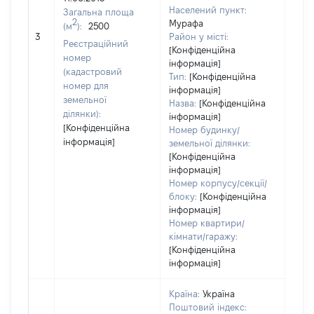
Тип
Населений пункт:
Загальна площа
варт
2
Мурафа
(м
):
2500
обʼє
3
Район у місті:
варт
Реєстраційний
[Конфіденційна
дату
номер
інформація]
набу
(кадастровий
Тип:
[Конфіденційна
пра
номер для
інформація]
земельної
Назва:
[Конфіденційна
ділянки):
інформація]
[Конфіденційна
Номер будинку/
інформація]
земельної ділянки:
[Конфіденційна
інформація]
Номер корпусу/секції/
блоку:
[Конфіденційна
інформація]
Номер квартири/
кімнати/гаражу:
[Конфіденційна
інформація]
Країна:
Україна
Поштовий індекс: