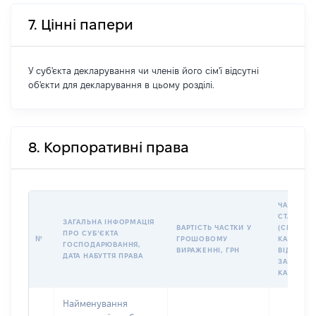
7. Цінні папери
У суб'єкта декларування чи членів його сім'ї відсутні
об'єкти для декларування в цьому розділі.
8. Корпоративні права
ЧАСТКА У
СТАТУТН
ЗАГАЛЬНА ІНФОРМАЦІЯ
ВАРТІСТЬ ЧАСТКИ У
(СКЛАДЕ
ПРО СУБʼЄКТА
№
ГРОШОВОМУ
КАПІТАЛІ 
ГОСПОДАРЮВАННЯ,
ВИРАЖЕННІ, ГРН
ВІД
ДАТА НАБУТТЯ ПРАВА
ЗАГАЛЬН
КАПІТАЛУ
Найменування