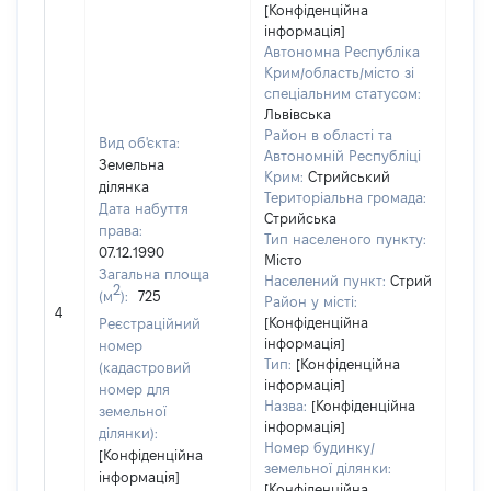
[Конфіденційна
інформація]
Автономна Республіка
Крим/область/місто зі
спеціальним статусом:
Львівська
Район в області та
Вид об'єкта:
Автономній Республіці
Земельна
Крим:
Стрийський
ділянка
Територіальна громада:
Дата набуття
Стрийська
права:
Тип населеного пункту:
07.12.1990
Місто
Загальна площа
Населений пункт:
Стрий
2
(м
):
725
Район у місті:
[Не 
4
[Конфіденційна
Реєстраційний
інформація]
номер
Тип:
[Конфіденційна
(кадастровий
інформація]
номер для
Назва:
[Конфіденційна
земельної
інформація]
ділянки):
Номер будинку/
[Конфіденційна
земельної ділянки:
інформація]
[Конфіденційна