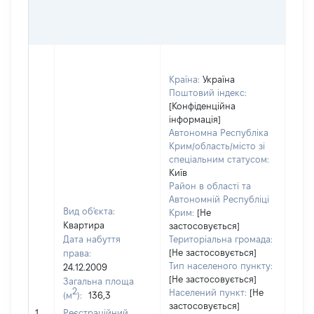
ГР
ОЦІ
ГРН
Країна:
Україна
Поштовий індекс:
[Конфіденційна
інформація]
Автономна Республіка
Крим/область/місто зі
спеціальним статусом:
Київ
Район в області та
Автономній Республіці
Вид об'єкта:
Крим:
[Не
Квартира
застосовується]
Дата набуття
Територіальна громада:
[Не застосовується]
права:
1474
Тип населеного пункту:
24.12.2009
Тип
[Не застосовується]
Загальна площа
варт
2
Населений пункт:
[Не
(м
):
136,3
обʼє
застосовується]
1
Реєстраційний