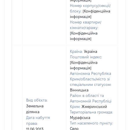
інформація]
Номер корпусу/секції/
блоку:
[Конфіденційна
інформація]
Номер квартири/
кімнати/гаражу:
[Конфіденційна
інформація]
Країна:
Україна
Поштовий індекс:
[Конфіденційна
інформація]
Автономна Республіка
Крим/область/місто зі
спеціальним статусом:
Вінницька
Район в області та
Вид об'єкта:
Автономній Республіці
Земельна
Крим:
Жмеринський
ділянка
Територіальна громада:
Дата набуття
Мурафська
Тип населеного пункту:
права:
7500
Село
11.06.2013