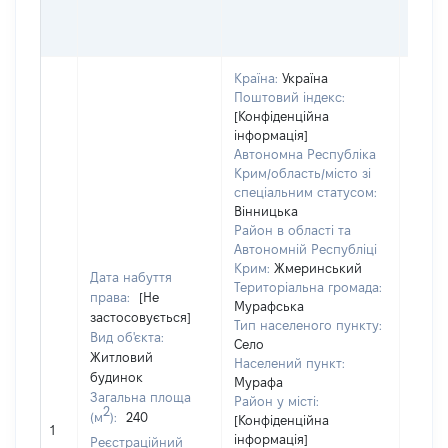
Країна:
Україна
Поштовий індекс:
[Конфіденційна
інформація]
Автономна Республіка
Крим/область/місто зі
спеціальним статусом:
Вінницька
Район в області та
Автономній Республіці
Крим:
Жмеринський
Дата набуття
Територіальна громада:
права:
[Не
Мурафська
застосовується]
Об'єк
Тип населеного пункту:
Вид об'єкта:
нале
Село
Житловий
суб'є
Населений пункт:
будинок
Мурафа
декл
Загальна площа
Район у місті:
чи чл
2
(м
):
240
[Конфіденційна
сім'ї 
1
інформація]
Реєстраційний
власн