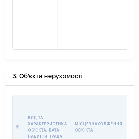
3. Об'єкти нерухомості
ВАР
ДАТ
НАБ
ВИД ТА
ПРА
ХАРАКТЕРИСТИКА
МІСЦЕЗНАХОДЖЕННЯ
№
ЗА
ОБʼЄКТА, ДАТА
ОБʼЄКТА
ОС
НАБУТТЯ ПРАВА