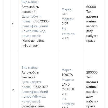
Вид майна:
Автомобіль
60000
Марка:
легковий
Тип
ВАЗ
Дата набуття
вартості
Модель:
права:
01.07.2005
майна:
це
2107
1
Ідентифікаційний
вартість на
Рік
номер (VIN-код,
дату
випуску:
номер шасі):
набуття
2005
[Конфіденційна
права
інформація]
Вид майна:
Марка:
Автомобіль
280000
TOYOTA
легковий
Тип
Модель:
Дата набуття
вартості
LAND
права:
05.12.2017
майна:
це
CRUISER
2
Ідентифікаційний
вартість на
200
номер (VIN-код,
дату
Рік
номер шасі):
набуття
випуску:
[Конфіденційна
права