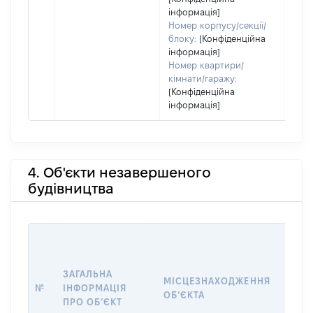
інформація]
Номер корпусу/секції/
блоку:
[Конфіденційна
інформація]
Номер квартири/
кімнати/гаражу:
[Конфіденційна
інформація]
4. Об'єкти незавершеного
будівництва
ЗАГАЛЬНА
ПІДС
МІСЦЕЗНАХОДЖЕННЯ
№
ІНФОРМАЦІЯ
ДЕК
ОБʼЄКТА
ПРО ОБʼЄКТ
ОБʼЄ