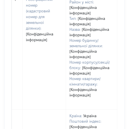
варт
Район у місті:
номер
дату
[Конфіденційна
(кадастровий
інформація]
набу
номер для
Тип:
[Конфіденційна
пра
земельної
інформація]
ділянки):
Назва:
[Конфіденційна
[Конфіденційна
інформація]
інформація]
Номер будинку/
земельної ділянки:
[Конфіденційна
інформація]
Номер корпусу/секції/
блоку:
[Конфіденційна
інформація]
Номер квартири/
кімнати/гаражу:
[Конфіденційна
інформація]
Країна:
Україна
Поштовий індекс:
[Конфіденційна