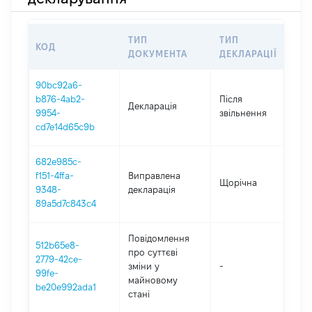
ТИП
ТИП
КОД
П
ДОКУМЕНТА
ДЕКЛАРАЦІЇ
90bc92a6-
b876-4ab2-
Після
Декларація
2
9954-
звільнення
cd7e14d65c9b
682e985c-
f151-4ffa-
Виправлена
Щорічна
20
9348-
декларація
89a5d7c843c4
Повідомлення
512b65e8-
про суттєві
2779-42ce-
зміни y
-
2
99fe-
майновому
be20e992ada1
стані