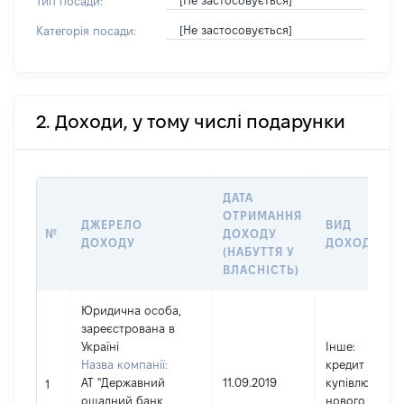
[Не застосовується]
Тип посади:
[Не застосовується]
Категорія посади:
2. Доходи, у тому числі подарунки
ДАТА
ОТРИМАННЯ
ДЖЕРЕЛО
ВИД
№
ДОХОДУ
ДОХОДУ
ДОХОДУ
(НАБУТТЯ У
ВЛАСНІСТЬ)
Юридична особа,
зареєстрована в
Україні
Інше
:
Назва компанії:
кредит на
АТ "Державний
11.09.2019
купівлю
1
ощадний банк
нового