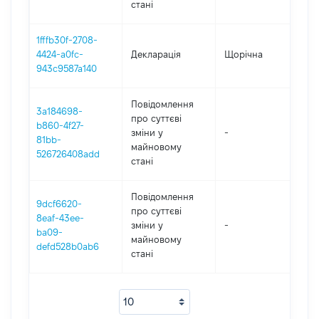
стані
1fffb30f-2708-
4424-a0fc-
Декларація
Щорічна
2
943c9587a140
Повідомлення
3a184698-
про суттєві
b860-4f27-
зміни y
-
2
81bb-
майновому
526726408add
стані
Повідомлення
9dcf6620-
про суттєві
8eaf-43ee-
зміни y
-
2
ba09-
майновому
defd528b0ab6
стані