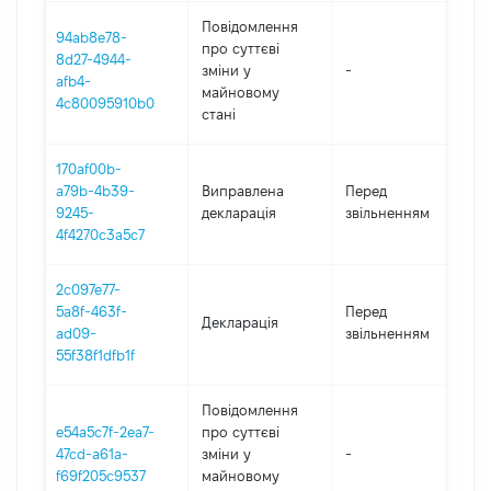
Повідомлення
94ab8e78-
про суттєві
8d27-4944-
зміни y
-
2
afb4-
майновому
4c80095910b0
стані
170af00b-
01
a79b-4b39-
Виправлена
Перед
-
9245-
декларація
звільненням
28
4f4270c3a5c7
2c097e77-
01
5a8f-463f-
Перед
Декларація
-
ad09-
звільненням
28
55f38f1dfb1f
Повідомлення
e54a5c7f-2ea7-
про суттєві
47cd-a61a-
зміни y
-
2
f69f205c9537
майновому