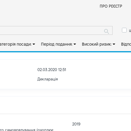
Й
ПРО РЕЄСТР
ш
атегорія посади:
Період подання:
Високий ризик:
Відп
02.03.2020 12:51
Декларація
2019
ого самоврядування (охоплює