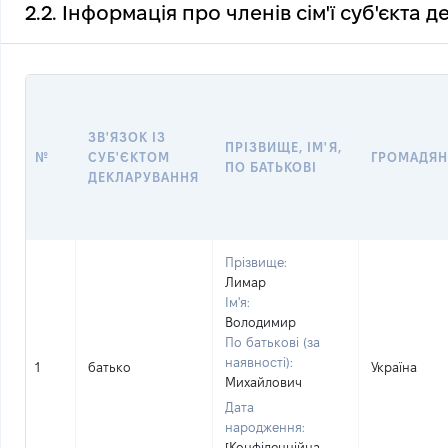
2.2. Інформація про членів сім'ї суб'єкта 
ЗВ'ЯЗОК ІЗ
ПРІЗВИЩЕ, ІМ'Я,
№
СУБ'ЄКТОМ
ГРОМАДЯН
ПО БАТЬКОВІ
ДЕКЛАРУВАННЯ
Прізвище:
Лимар
Ім'я:
Володимир
По батькові (за
наявності):
1
батько
Україна
Михайлович
Дата
народження:
[Конфіденційна