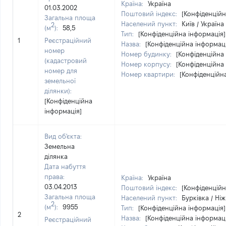
Країна:
Україна
01.03.2002
Поштовий індекс:
[Конфіденційн
Загальна площа
Населений пункт:
Київ / Україна
2
(м
):
58,5
Тип:
[Конфіденційна інформація]
1
Реєстраційний
Назва:
[Конфіденційна інформаці
номер
Номер будинку:
[Конфіденційна
(кадастровий
Номер корпусу:
[Конфіденційна
номер для
Номер квартири:
[Конфіденційн
земельної
ділянки):
[Конфіденційна
інформація]
Вид об'єкта:
Земельна
ділянка
Дата набуття
права:
Країна:
Україна
03.04.2013
Поштовий індекс:
[Конфіденційн
Загальна площа
Населений пункт:
Бурківка / Ні
2
(м
):
9955
Тип:
[Конфіденційна інформація]
2
Назва:
[Конфіденційна інформаці
Реєстраційний