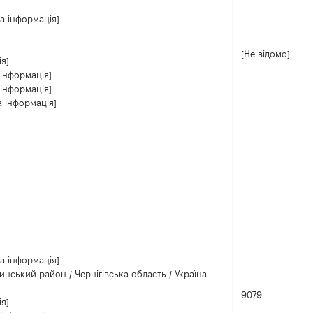
а інформація]
[Не відомо]
я]
 інформація]
 інформація]
а інформація]
а інформація]
жинський район / Чернігівська область / Україна
9079
я]