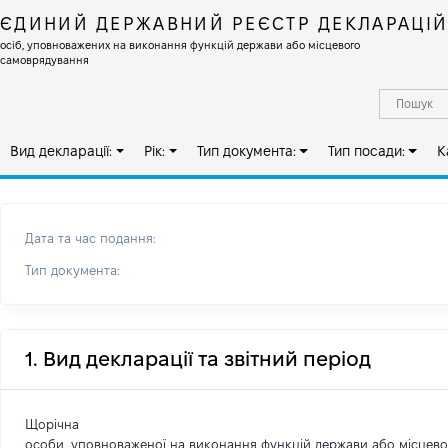
ЄДИНИЙ ДЕРЖАВНИЙ РЕЄСТР ДЕКЛАРАЦІ
осіб, уповноважених на виконання функцій держави або місцевого
самоврядування
Вид декларації:
Рік:
Тип документа:
Тип посади:
К
Дата та час подання:
Тип документа:
1. Вид декларації та звітний період
Щорічна
особи, уповноваженої на виконання функцій держави або місцев