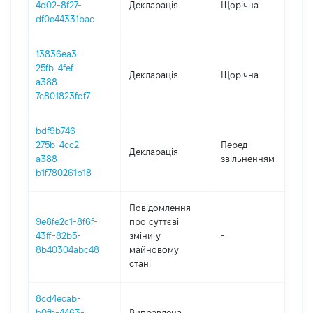
4d02-8f27-
Декларація
Щорічна
2
df0e44331bac
13836ea3-
25fb-4fef-
Декларація
Щорічна
2
a388-
7c801823fdf7
bdf9b746-
01
275b-4cc2-
Перед
Декларація
-
a388-
звільненням
15
b1f780261b18
Повідомлення
9e8fe2c1-8f6f-
про суттєві
43ff-82b5-
зміни y
-
2
8b40304abc48
майновому
стані
8cd4ecab-
b0fb-4463-
Виправлена