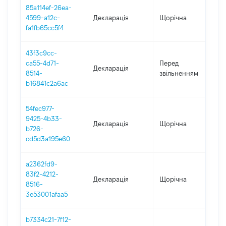
85a114ef-26ea-
4599-a12c-
Декларація
Щорічна
2
fa1fb65cc5f4
43f3c9cc-
0
ca55-4d71-
Перед
Декларація
-
8514-
звільненням
24
b16841c2a6ac
54fec977-
9425-4b33-
Декларація
Щорічна
2
b726-
cd5d3a195e60
a2362fd9-
83f2-4212-
Декларація
Щорічна
2
8516-
3e53001afaa5
b7334c21-7f12-