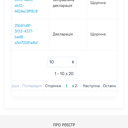
Щорічна
2
ab12-
декларація
4424ec9ff8c8
25b61d8f-
3f33-4377-
Декларація
Щорічна
2
be48-
a5d70241a4bf
1 - 10 з 20
Перша
Попередня
Сторінка
з
2
Наступна
Остання
ПРО РЕЄСТР