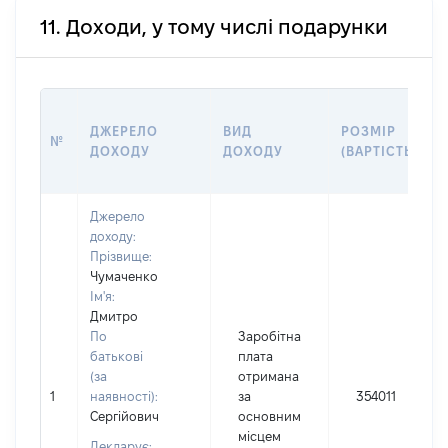
11. Доходи, у тому числі подарунки
ДЖЕРЕЛО
ВИД
РОЗМІР
№
ДОХОДУ
ДОХОДУ
(ВАРТІСТЬ)
Джерело
доходу:
Прізвище:
Чумаченко
Ім'я:
Дмитро
По
Заробітна
батькові
плата
(за
отримана
1
наявності):
за
354011
Сергійович
основним
місцем
Декларує: