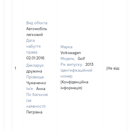
Вид об'єкта:
Автомобіль
легковий
Дата
набуття
Марка:
права:
Volkswagen
02.01.2016
Модель:
Golf
Рік випуску:
2013
Декларує:
1
[Не відомо]
Ідентифікаційний
дружина
номер:
Прізвище:
[Конфіденційна
Чумаченко
інформація]
Ім'я:
Анна
По батькові
(за
наявності):
Петрівна