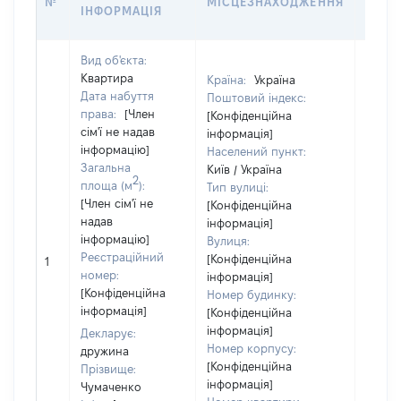
№
МІСЦЕЗНАХОДЖЕННЯ
НА Д
ІНФОРМАЦІЯ
НАБУ
Вид об'єкта:
Квартира
Країна:
Україна
Дата набуття
Поштовий індекс:
права:
[Член
[Конфіденційна
сім'ї не надав
інформація]
інформацію]
Населений пункт:
Загальна
Київ / Україна
2
площа (м
):
Тип вулиці:
[Член сім'ї не
[Конфіденційна
надав
інформація]
інформацію]
Вулиця:
[Член 
Реєстраційний
[Конфіденційна
1
не на
номер:
інформація]
інфор
[Конфіденційна
Номер будинку:
інформація]
[Конфіденційна
інформація]
Декларує:
Номер корпусу:
дружина
[Конфіденційна
Прізвище:
інформація]
Чумаченко