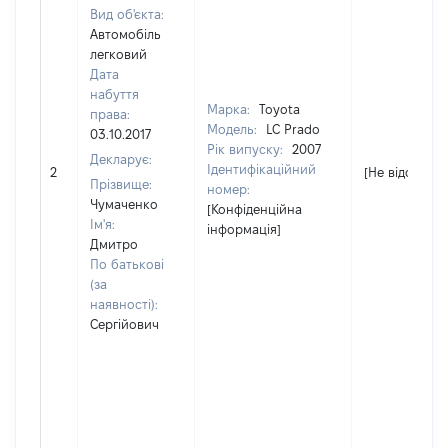
Вид об'єкта:
Автомобіль
легковий
Дата
набуття
Марка:
Toyota
права:
Модель:
LC Prado
03.10.2017
Рік випуску:
2007
Декларує:
Ідентифікаційний
2
[Не відомо]
Прізвище:
номер:
Чумаченко
[Конфіденційна
Ім'я:
інформація]
Дмитро
По батькові
(за
наявності):
Сергійович