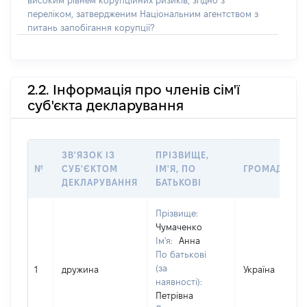
високим рівнем корупційних ризиків, згідно з
переліком, затвердженим Національним агентством з
питань запобігання корупції?
2.2. Інформація про членів сім'ї
суб'єкта декларування
ЗВ'ЯЗОК ІЗ
ПРІЗВИЩЕ,
№
СУБ'ЄКТОМ
ІМ'Я, ПО
ГРОМАДЯНС
ДЕКЛАРУВАННЯ
БАТЬКОВІ
Прізвище:
Чумаченко
Ім'я:
Анна
По батькові
(за
1
дружина
Україна
наявності):
Петрівна