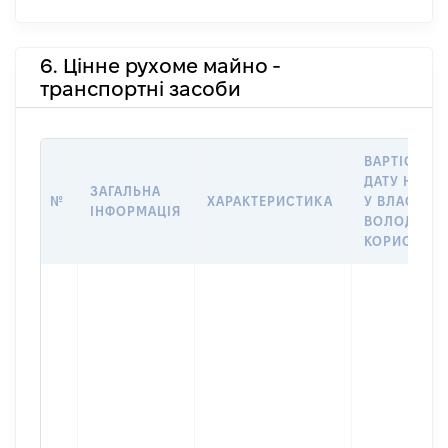
6. Цінне рухоме майно -
транспортні засоби
ВАРТІСТЬ Н
ДАТУ НАБУ
ЗАГАЛЬНА
№
ХАРАКТЕРИСТИКА
У ВЛАСНІСТ
ІНФОРМАЦІЯ
ВОЛОДІННЯ
КОРИСТУВ