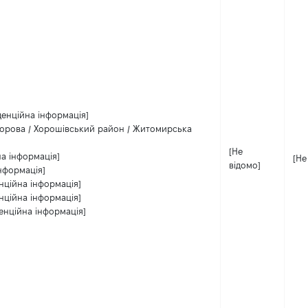
денційна інформація]
орова / Хорошівський район / Житомирська
[Не
на інформація]
[Не
відомо]
нформація]
нційна інформація]
нційна інформація]
енційна інформація]