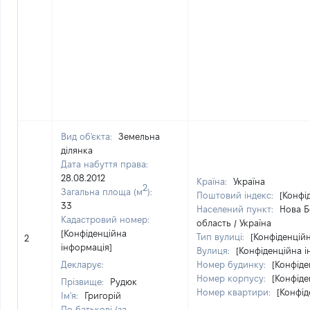
Вид об'єкта:
Земельна
ділянка
Дата набуття права:
28.08.2012
Країна:
Україна
2
Загальна площа (м
):
Поштовий індекс:
[Конфі
33
Населений пункт:
Нова Б
Кадастровий номер:
область / Україна
[Конфіденційна
Тип вулиці:
[Конфіденцій
2
інформація]
Вулиця:
[Конфіденційна і
Декларує:
Номер будинку:
[Конфіде
Номер корпусу:
[Конфіде
Прізвище:
Рудюк
Номер квартири:
[Конфід
Ім'я:
Григорій
По батькові (за