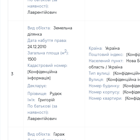
наявності):
Лаврентійович
Вид об'єкта:
Земельна
ділянка
Дата набуття права:
24.12.2010
Країна:
Україна
2
Загальна площа (м
):
Поштовий індекс:
[Конфі
1500
Населений пункт:
Нова Б
Кадастровий номер:
область / Україна
[Конфіденційна
Тип вулиці:
[Конфіденцій
3
інформація]
Вулиця:
[Конфіденційна і
Декларує:
Номер будинку:
[Конфіде
Номер корпусу:
[Конфіде
Прізвище:
Рудюк
Номер квартири:
[Конфід
Ім'я:
Григорій
По батькові (за
наявності):
Лаврентійович
Вид об'єкта:
Гараж