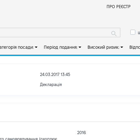
Й
ПРО РЕЄСТР
ш
атегорія посади:
Період подання:
Високий ризик:
Відп
24.03.2017 13:45
Декларація
2016
ого самоврядування (охоплює