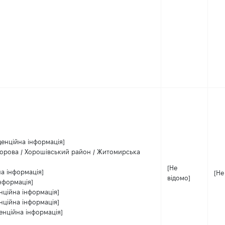
денційна інформація]
орова / Хорошівський район / Житомирська
[Не
на інформація]
[Не
відомо]
нформація]
нційна інформація]
нційна інформація]
енційна інформація]