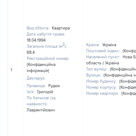
Вид об'єкта:
Квартира
Дата набуття права:
18.04.1994
2
Країна:
Україна
Загальна площа (м
):
Поштовий індекс:
[Конфі
68,4
Населений пункт:
Нова Б
Реєстраційний номер:
область / Україна
[Конфіденційна
Тип вулиці:
[Конфіденцій
1
інформація]
Вулиця:
[Конфіденційна і
Декларує:
Номер будинку:
[Конфіде
Прізвище:
Рудюк
Номер корпусу:
[Конфіде
Ім'я:
Григорій
Номер квартири:
[Конфід
По батькові (за
наявності):
Лаврентійович