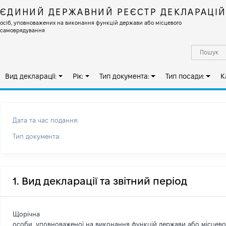
ЄДИНИЙ ДЕРЖАВНИЙ РЕЄСТР ДЕКЛАРАЦІ
осіб, уповноважених на виконання функцій держави або місцевого
самоврядування
Вид декларації:
Рік:
Тип документа:
Тип посади:
К
Дата та час подання:
Тип документа:
1. Вид декларації та звітний період
Щорічна
особи, уповноваженої на виконання функцій держави або місцев