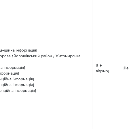
денційна інформація]
орова / Хорошівський район / Житомирська
[Не
на інформація]
[Не
відомо]
нформація]
нційна інформація]
нційна інформація]
енційна інформація]