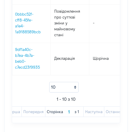
Повідомлення
0bbbc52f-
про суттєві
cff8-45fe-
зміни y
-
2
a1e4-
майновому
1a9188589bcb
стані
9df1a40c-
b7ea-4b7a-
Декларація
Щорічна
2
beb0-
c7ecd23f9935
1 - 10 з 10
Перша
Попередня
Сторінка
з
1
Наступна
Остання