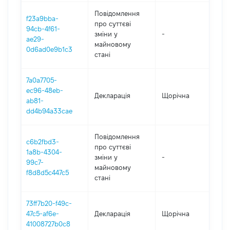
Повідомлення
f23a9bba-
про суттєві
94cb-4f61-
зміни y
-
2
ae29-
майновому
0d6ad0e9b1c3
стані
7a0a7705-
ec96-48eb-
Декларація
Щорічна
20
ab81-
dd4b94a33cae
Повідомлення
c6b2fbd3-
про суттєві
1a8b-4304-
зміни y
-
20
99c7-
майновому
f8d8d5c447c5
стані
73ff7b20-f49c-
47c5-af6e-
Декларація
Щорічна
2
41008727b0c8