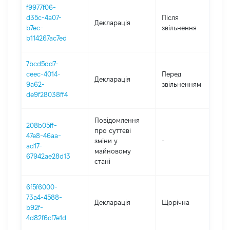
f9977f06-
d35c-4a07-
Після
Декларація
2
b7ec-
звільнення
b114267ac7ed
7bcd5dd7-
01
ceec-4014-
Перед
Декларація
-
9a62-
звільненням
28
de9f28038ff4
Повідомлення
208b05ff-
про суттєві
47e8-46aa-
зміни y
-
2
ad17-
майновому
67942ae28d13
стані
6f5f6000-
73a4-4588-
Декларація
Щорічна
2
b92f-
4d82f6cf7e1d