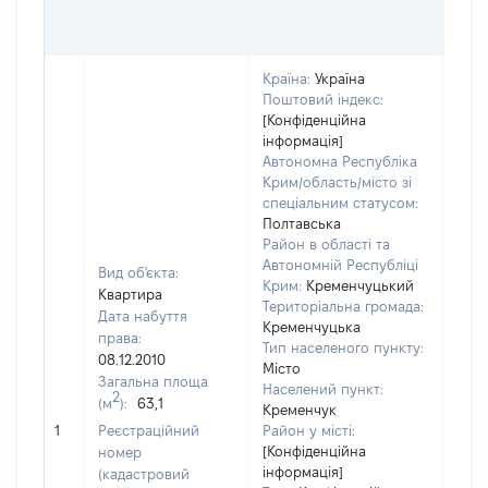
ОЦІ
ГРН
Країна:
Україна
Поштовий індекс:
[Конфіденційна
інформація]
Автономна Республіка
Крим/область/місто зі
спеціальним статусом:
Полтавська
Район в області та
Автономній Республіці
Вид об'єкта:
Крим:
Кременчуцький
Квартира
Територіальна громада:
Дата набуття
Кременчуцька
права:
Тип населеного пункту:
602
08.12.2010
Місто
Тип
Загальна площа
Населений пункт:
варт
2
(м
):
63,1
Кременчук
обʼє
1
Реєстраційний
Район у місті:
варт
[Конфіденційна
номер
дату
інформація]
(кадастровий
набу