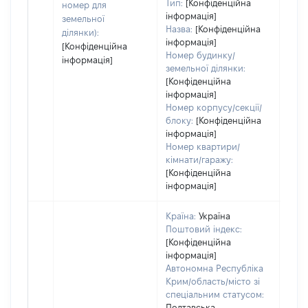
Тип:
[Конфіденційна
номер для
пра
інформація]
земельної
Назва:
[Конфіденційна
ділянки):
інформація]
[Конфіденційна
Номер будинку/
інформація]
земельної ділянки:
[Конфіденційна
інформація]
Номер корпусу/секції/
блоку:
[Конфіденційна
інформація]
Номер квартири/
кімнати/гаражу:
[Конфіденційна
інформація]
Країна:
Україна
Поштовий індекс:
[Конфіденційна
інформація]
Автономна Республіка
Крим/область/місто зі
спеціальним статусом:
Полтавська