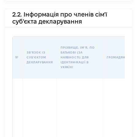
2.2. Інформація про членів сім'ї
суб'єкта декларування
ПРІЗВИЩЕ, ІМʼЯ, ПО
ЗВʼЯЗОК ІЗ
БАТЬКОВІ (ЗА
№
СУБʼЄКТОМ
НАЯВНОСТІ) ДЛЯ
ГРОМАДЯНСТВО
ДЕКЛАРУВАННЯ
ІДЕНТИФІКАЦІЇ В
УКРАЇНІ