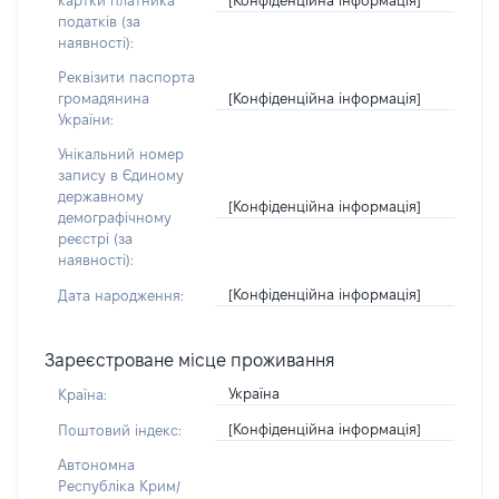
картки платника
податків (за
наявності):
Реквізити паспорта
[Конфіденційна інформація]
громадянина
України:
Унікальний номер
запису в Єдиному
державному
[Конфіденційна інформація]
демографічному
реєстрі (за
наявності):
[Конфіденційна інформація]
Дата народження:
Зареєстроване місце проживання
Україна
Країна:
[Конфіденційна інформація]
Поштовий індекс:
Автономна
Республіка Крим/