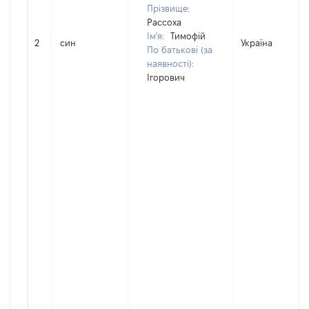
Прізвище:
Рассоха
Ім'я:
Тимофій
2
син
Україна
По батькові (за
наявності):
Ігорович