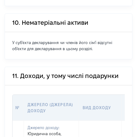
10. Нематеріальні активи
У суб'єкта декларування чи членів його сім'ї відсутні
об'єкти для декларування в цьому розділі.
11. Доходи, у тому числі подарунки
РОЗМ
ДЖЕРЕЛО (ДЖЕРЕЛА)
№
ВИД ДОХОДУ
(ВАРТ
ДОХОДУ
ГРН
Джерело доходу:
Юридична особа,