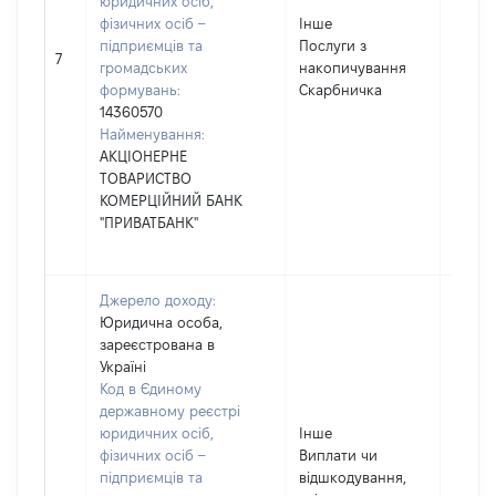
юридичних осіб,
фізичних осіб –
Інше
підприємців та
Послуги з
19
7
громадських
накопичування
формувань:
Скарбничка
14360570
Найменування:
АКЦІОНЕРНЕ
ТОВАРИСТВО
КОМЕРЦІЙНИЙ БАНК
"ПРИВАТБАНК"
Джерело доходу:
Юридична особа,
зареєстрована в
Україні
Код в Єдиному
державному реєстрі
юридичних осіб,
Інше
фізичних осіб –
Виплати чи
підприємців та
відшкодування,