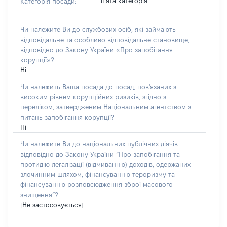
п'ята категорія
Категорія посади:
Чи належите Ви до службових осіб, які займають
відповідальне та особливо відповідальне становище,
відповідно до Закону України «Про запобігання
корупції»?
Ні
Чи належить Ваша посада до посад, пов'язаних з
високим рівнем корупційних ризиків, згідно з
переліком, затвердженим Національним агентством з
питань запобігання корупції?
Ні
Чи належите Ви до національних публічних діячів
відповідно до Закону України “Про запобігання та
протидію легалізації (відмиванню) доходів, одержаних
злочинним шляхом, фінансуванню тероризму та
фінансуванню розповсюдження зброї масового
знищення”?
[Не застосовується]