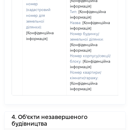
[Конфіденційна
дату
номер
інформація]
набу
(кадастровий
Тип:
[Конфіденційна
пра
номер для
інформація]
земельної
Назва:
[Конфіденційна
ділянки):
інформація]
[Конфіденційна
Номер будинку/
інформація]
земельної ділянки:
[Конфіденційна
інформація]
Номер корпусу/секції/
блоку:
[Конфіденційна
інформація]
Номер квартири/
кімнати/гаражу:
[Конфіденційна
інформація]
4. Об'єкти незавершеного
будівництва