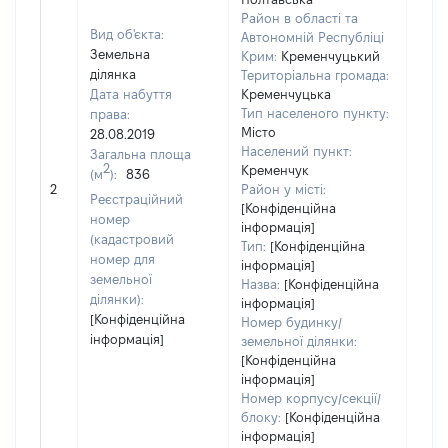
Район в області та
Вид об'єкта:
Автономній Республіці
Земельна
Крим:
Кременчуцький
ділянка
Територіальна громада:
Дата набуття
Кременчуцька
Тип населеного пункту:
права:
527
Місто
28.08.2019
Тип
Населений пункт:
Загальна площа
варт
2
Кременчук
(м
):
836
обʼє
2
Район у місті:
варт
Реєстраційний
[Конфіденційна
дату
номер
інформація]
набу
(кадастровий
Тип:
[Конфіденційна
пра
номер для
інформація]
земельної
Назва:
[Конфіденційна
ділянки):
інформація]
[Конфіденційна
Номер будинку/
інформація]
земельної ділянки:
[Конфіденційна
інформація]
Номер корпусу/секції/
блоку:
[Конфіденційна
інформація]