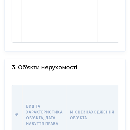
3. Об'єкти нерухомості
ВАР
ДАТ
НАБ
ВИД ТА
ПРА
ХАРАКТЕРИСТИКА
МІСЦЕЗНАХОДЖЕННЯ
№
ЗА
ОБʼЄКТА, ДАТА
ОБʼЄКТА
ОС
НАБУТТЯ ПРАВА
ГР