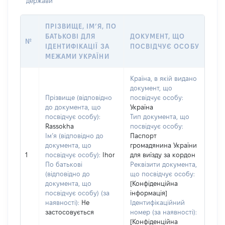
держави
ПРІЗВИЩЕ, ІМ’Я, ПО
БАТЬКОВІ ДЛЯ
ДОКУМЕНТ, ЩО
№
ІДЕНТИФІКАЦІЇ ЗА
ПОСВІДЧУЄ ОСОБУ
МЕЖАМИ УКРАЇНИ
Країна, в якій видано
документ, що
Прізвище (відповідно
посвідчує особу:
до документа, що
Україна
посвідчує особу):
Тип документа, що
Rassokha
посвідчує особу:
Ім’я (відповідно до
Паспорт
документа, що
громадянина України
1
посвідчує особу):
Ihor
для виїзду за кордон
По батькові
Реквізити документа,
(відповідно до
що посвідчує особу:
документа, що
[Конфіденційна
посвідчує особу) (за
інформація]
наявності):
Не
Ідентифікаційний
застосовується
номер (за наявності):
[Конфіденційна