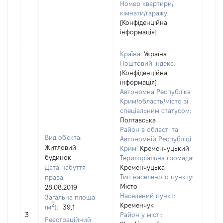
Номер квартири/
кімнати/гаражу:
[Конфіденційна
інформація]
Країна:
Україна
Поштовий індекс:
[Конфіденційна
інформація]
Автономна Республіка
Крим/область/місто зі
спеціальним статусом:
Полтавська
Район в області та
Вид об'єкта:
Автономній Республіці
Житловий
Крим:
Кременчуцький
будинок
Територіальна громада:
Дата набуття
Кременчуцька
Тип населеного пункту:
права:
450
Місто
28.08.2019
Тип
Населений пункт:
Загальна площа
варт
2
Кременчук
(м
):
39,1
обʼє
3
Район у місті:
варт
Реєстраційний