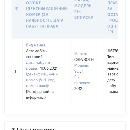
МАРКА,
ОБʼЄКТ,
ПРАВА АБ
МОДЕЛЬ,
№
ІДЕНТИФІКАЦІЙНИЙ
ЗА
РІК
НОМЕР (ЗА
ОСТАННЬ
ВИПУСКУ
НАЯВНОСТІ), ДАТА
ГРОШОВО
НАБУТТЯ ПРАВА
ОЦІНКОЮ,
ГРН
Вид майна:
Автомобіль
116776
Марка:
легковий
Тип
CHEVROLET
Дата набуття
вартості
Модель:
права:
11.03.2021
майна:
це
VOLT
1
Ідентифікаційний
вартість на
Рік
номер (VIN-код,
дату
випуску:
номер шасі):
набуття
2012
[Конфіденційна
права
інформація]