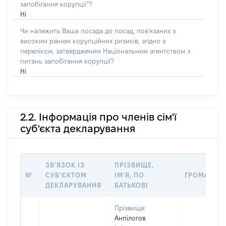
запобігання корупції”?
Ні
Чи належить Ваша посада до посад, пов'язаних з
високим рівнем корупційних ризиків, згідно з
переліком, затвердженим Національним агентством з
питань запобігання корупції?
Ні
2.2. Інформація про членів сім'ї
суб'єкта декларування
ЗВ'ЯЗОК ІЗ
ПРІЗВИЩЕ,
№
СУБ'ЄКТОМ
ІМ'Я, ПО
ГРОМАДЯН
ДЕКЛАРУВАННЯ
БАТЬКОВІ
Прізвище:
Анпілогов