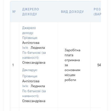
ДЖЕРЕЛО
РОЗМІР
№
ВИД ДОХОДУ
ДОХОДУ
(ВАРТІСТЬ
Джерело
доходу:
Прізвище:
Анпілогова
Ім'я:
Людмила
Заробітна
По батькові (за
плата
наявності):
отримана
Олександрівна
1
за
54763
Декларує:
основним
місцем
Прізвище:
роботи
Анпілогова
Ім'я:
Людмила
По батькові (за
наявності):
Олександрівна