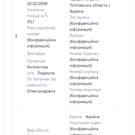
20.02.2009
Полтавська область /
Загальна
Україна
2
площа (м
):
Тип вулиці:
35,1
[Конфіденційна
Реєстраційний
інформація]
номер:
Вулиця:
2
3603
[Конфіденційна
[Конфіденційна
інформація]
інформація]
Декларує:
Номер будинку:
[Конфіденційна
Прізвище:
інформація]
Анпілогова
Номер корпусу:
Ім'я:
Людмила
[Конфіденційна
По батькові (за
інформація]
наявності):
Номер квартири:
Олександрівна
[Конфіденційна
інформація]
Країна:
Україна
Поштовий індекс:
[Конфіденційна
Вид об'єкта:
інформація]