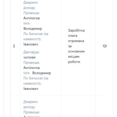
Джерело
доходу:
Прізвище:
Анпілогов
Ім'я:
Володимир
Заробітна
По батькові (за
плата
наявності):
отримана
Іванович
2
за
128952
основним
Декларує:
місцем
чоловік
роботи
Прізвище:
Анпілогов
Ім'я:
Володимир
По батькові (за
наявності):
Іванович
Джерело
доходу:
Прізвище: