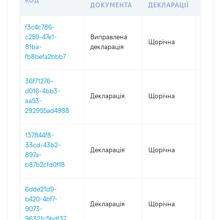
КОД
ПЕРІ
ДОКУМЕНТА
ДЕКЛАРАЦІЇ
f3c4c786-
c259-47e1-
Виправлена
Щорічна
2025
81ba-
декларація
fb8befa2bbb7
36f71276-
d016-4bb3-
Декларація
Щорічна
2025
aa53-
292955ad4988
137844f8-
33cd-43b2-
Декларація
Щорічна
2024
897a-
b87b2cfd0f18
6dde21d9-
b420-4bf7-
Декларація
Щорічна
2023
9073-
96321c5bdf37