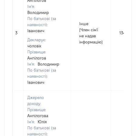
Анпілогов
Ім'я:
Володимир
По батькові (за
Інше
наявності):
[Член сім'ї
Іванович
3
1340
не надав
Декларує:
інформацію]
чоловік
Прізвище:
Анпілогов
Ім'я:
Володимир
По батькові (за
наявності):
Іванович
Джерело
доходу:
Прізвище:
Анпілогова
Ім'я:
Юлія
По батькові (за
наявності):