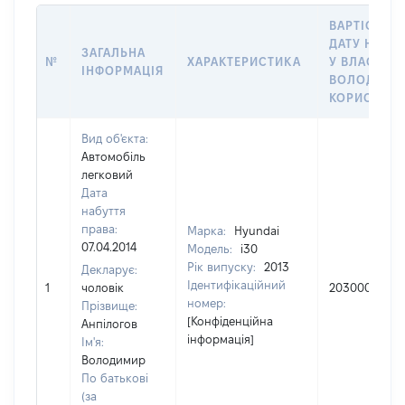
ВАРТІСТЬ Н
ДАТУ НАБУ
ЗАГАЛЬНА
№
ХАРАКТЕРИСТИКА
У ВЛАСНІСТ
ІНФОРМАЦІЯ
ВОЛОДІННЯ
КОРИСТУВ
Вид об'єкта:
Автомобіль
легковий
Дата
набуття
права:
Марка:
Hyundai
07.04.2014
Модель:
i30
Рік випуску:
2013
Декларує:
Ідентифікаційний
1
чоловік
203000
номер:
Прізвище:
[Конфіденційна
Анпілогов
інформація]
Ім'я:
Володимир
По батькові
(за