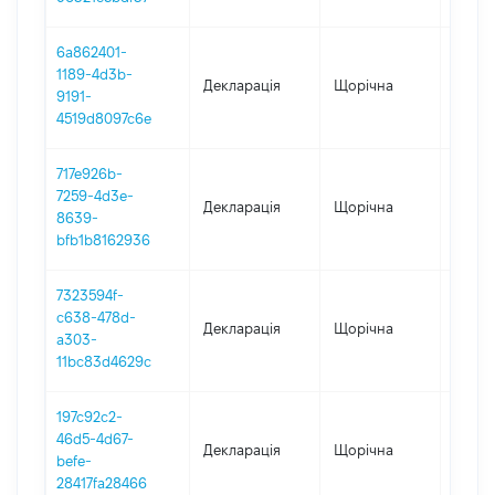
6a862401-
1189-4d3b-
Декларація
Щорічна
2022
9191-
4519d8097c6e
717e926b-
7259-4d3e-
Декларація
Щорічна
2021
8639-
bfb1b8162936
7323594f-
c638-478d-
Декларація
Щорічна
2020
a303-
11bc83d4629c
197c92c2-
46d5-4d67-
Декларація
Щорічна
2019
befe-
28417fa28466