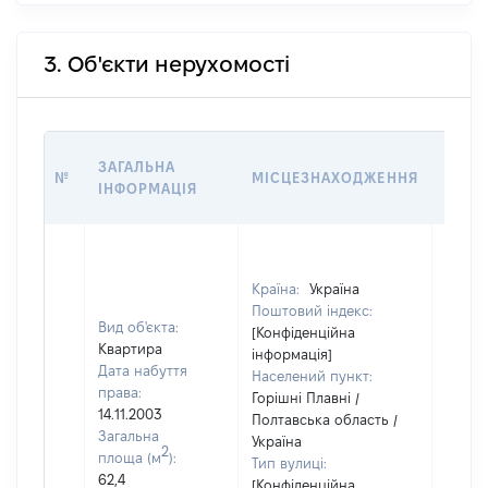
3. Об'єкти нерухомості
ВАРТ
ЗАГАЛЬНА
№
МІСЦЕЗНАХОДЖЕННЯ
НА Д
ІНФОРМАЦІЯ
НАБУ
Країна:
Україна
Поштовий індекс:
Вид об'єкта:
[Конфіденційна
Квартира
інформація]
Дата набуття
Населений пункт:
права:
Горішні Плавні /
14.11.2003
Полтавська область /
Загальна
Україна
2
площа (м
):
Тип вулиці:
62,4
[Конфіденційна