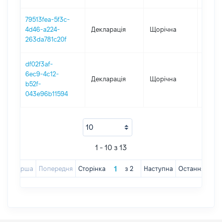
79513fea-5f3c-
4d46-a224-
Декларація
Щорічна
2018
263da781c20f
df02f3af-
6ec9-4c12-
Декларація
Щорічна
2017
b52f-
043e96b11594
1 - 10 з 13
Перша
Попередня
Сторінка
з
2
Наступна
Остання