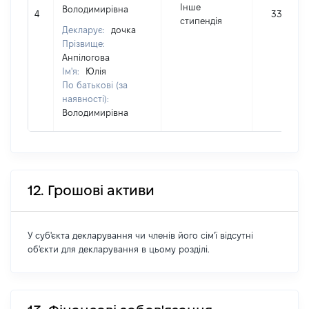
Інше
Володимирівна
4
3300
стипендія
Декларує:
дочка
Прізвище:
Анпілогова
Ім'я:
Юлія
По батькові (за
наявності):
Володимирівна
12. Грошові активи
У суб'єкта декларування чи членів його сім'ї відсутні
об'єкти для декларування в цьому розділі.