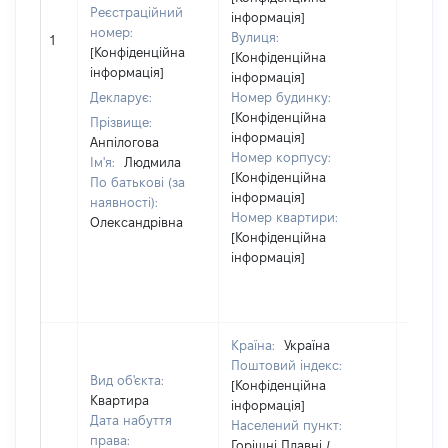
Реєстраційний
інформація]
номер:
Вулиця:
1
11780
[Конфіденційна
[Конфіденційна
інформація]
інформація]
Декларує:
Номер будинку:
[Конфіденційна
Прізвище:
інформація]
Анпілогова
Номер корпусу:
Ім'я:
Людмила
[Конфіденційна
По батькові (за
інформація]
наявності):
Номер квартири:
Олександрівна
[Конфіденційна
інформація]
Країна:
Україна
Поштовий індекс:
Вид об'єкта:
[Конфіденційна
Квартира
інформація]
Дата набуття
Населений пункт:
права:
Горішні Плавні /