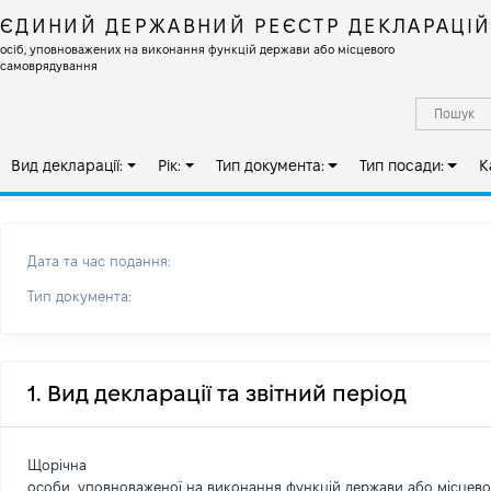
ЄДИНИЙ ДЕРЖАВНИЙ РЕЄСТР ДЕКЛАРАЦІ
осіб, уповноважених на виконання функцій держави або місцевого
самоврядування
Вид декларації:
Рік:
Тип документа:
Тип посади:
К
Дата та час подання:
Тип документа:
1. Вид декларації та звітний період
Щорічна
особи, уповноваженої на виконання функцій держави або місцев