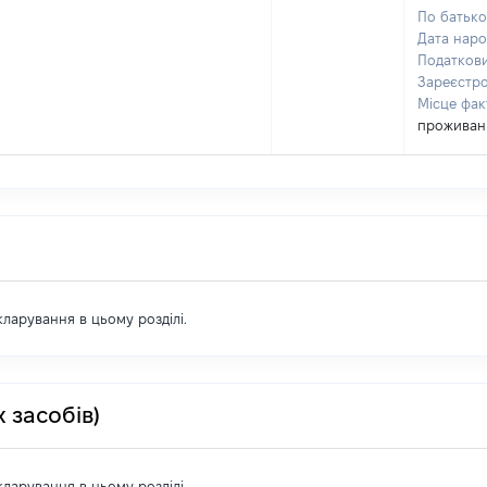
По батьков
Дата нар
Податков
Зареєстр
Місце фа
проживан
екларування в цьому розділі.
 засобів)
екларування в цьому розділі.