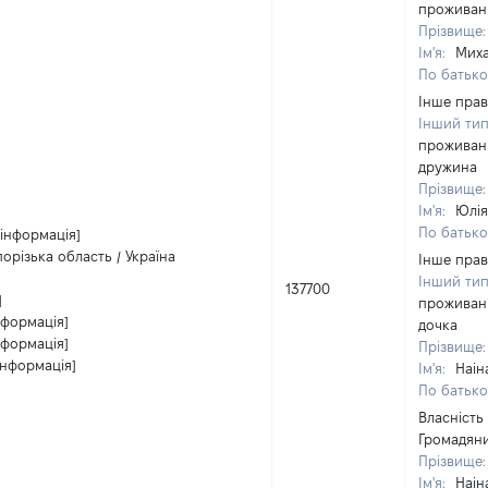
проживан
Прізвище
Ім'я:
Мих
По батьков
Інше пра
Інший ти
проживан
дружина
Прізвище
Ім'я:
Юлія
По батьков
 інформація]
орізька область / Україна
Інше пра
Інший ти
137700
]
проживан
нформація]
дочка
нформація]
Прізвище
інформація]
Ім'я:
Наін
По батьков
Власність
Громадяни
Прізвище
Ім'я:
Наін