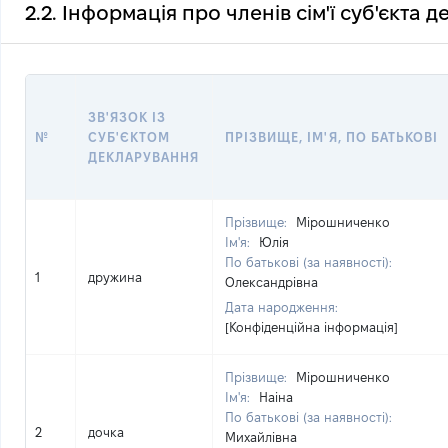
2.2. Інформація про членів сім'ї суб'єкта 
ЗВ'ЯЗОК ІЗ
№
СУБ'ЄКТОМ
ПРІЗВИЩЕ, ІМ'Я, ПО БАТЬКОВІ
ДЕКЛАРУВАННЯ
Прізвище:
Мірошниченко
Ім'я:
Юлія
По батькові (за наявності):
1
дружина
Олександрівна
Дата народження:
[Конфіденційна інформація]
Прізвище:
Мірошниченко
Ім'я:
Наіна
По батькові (за наявності):
2
дочка
Михайлівна