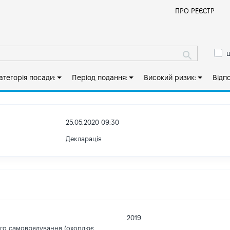
Й
ПРО РЕЄСТР
ш
атегорія посади:
Період подання:
Високий ризик:
Відп
25.05.2020 09:30
Декларація
2019
ого самоврядування (охоплює