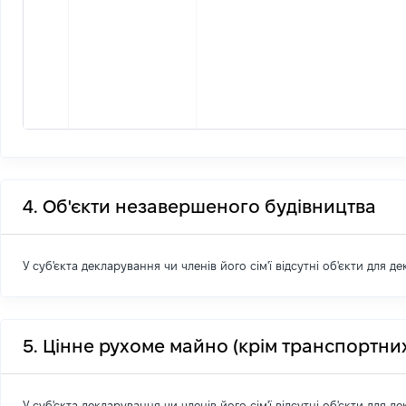
4. Об'єкти незавершеного будівництва
У суб'єкта декларування чи членів його сім'ї відсутні об'єкти для д
5. Цінне рухоме майно (крім транспортних
У суб'єкта декларування чи членів його сім'ї відсутні об'єкти для д