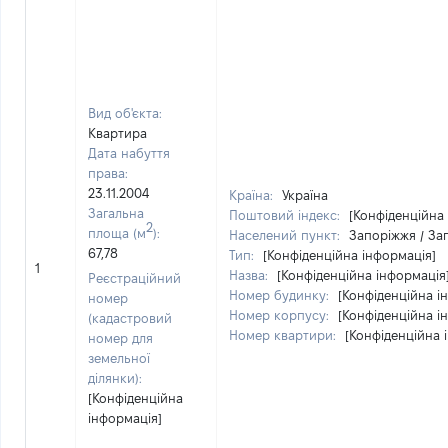
Вид об'єкта:
Квартира
Дата набуття
права:
23.11.2004
Країна:
Україна
Загальна
Поштовий індекс:
[Конфіденційна
2
площа (м
):
Населений пункт:
Запоріжжя / Зап
67,78
Тип:
[Конфіденційна інформація]
1
Назва:
[Конфіденційна інформація
Реєстраційний
Номер будинку:
[Конфіденційна і
номер
Номер корпусу:
[Конфіденційна і
(кадастровий
Номер квартири:
[Конфіденційна 
номер для
земельної
ділянки):
[Конфіденційна
інформація]