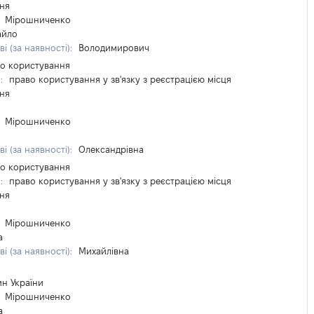
ня
:
Мірошниченко
айло
і (за наявності):
Володимирович
во користування
п:
право користування у зв'язку з реєстрацією місця
ня
:
Мірошниченко
і (за наявності):
Олександрівна
во користування
п:
право користування у зв'язку з реєстрацією місця
ня
:
Мірошниченко
а
і (за наявності):
Михайлівна
н України
:
Мірошниченко
а