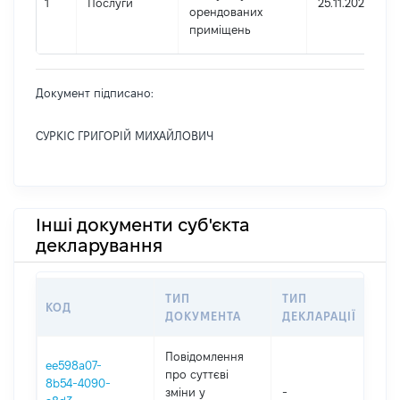
1
Послуги
25.11.2022
орендованих
приміщень
Документ підписано:
СУРКІС ГРИГОРІЙ МИХАЙЛОВИЧ
Інші документи суб'єкта
декларування
ТИП
ТИП
КОД
ПЕ
ДОКУМЕНТА
ДЕКЛАРАЦІЇ
Повідомлення
ee598a07-
про суттєві
8b54-4090-
зміни y
-
202