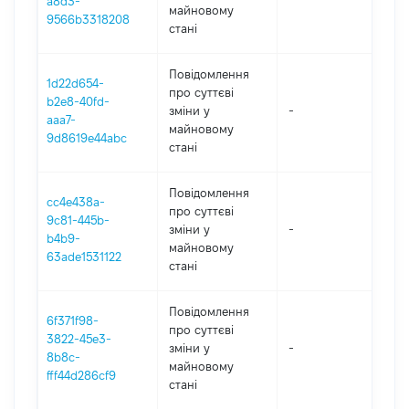
a8d3-
майновому
9566b3318208
стані
Повідомлення
1d22d654-
про суттєві
b2e8-40fd-
зміни y
-
202
aaa7-
майновому
9d8619e44abc
стані
Повідомлення
cc4e438a-
про суттєві
9c81-445b-
зміни y
-
202
b4b9-
майновому
63ade1531122
стані
Повідомлення
6f371f98-
про суттєві
3822-45e3-
зміни y
-
202
8b8c-
майновому
fff44d286cf9
стані