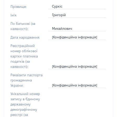
Суркіс
Прізвище:
Григорій
Ім'я:
По батькові (за
Михайлович
наявності):
[Конфіденційна інформація]
Дата народження:
Реєстраційний
номер облікової
картки платника
податків (за
[Конфіденційна інформація]
наявності):
Реквізити паспорта
громадянина
[Конфіденційна інформація]
України:
Унікальний номер
запису в Єдиному
державному
демографічному
реєстрі (за