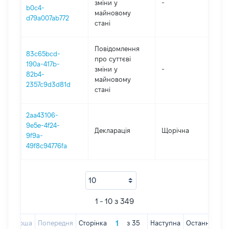
зміни y
-
202
b0c4-
майновому
d79a007ab772
стані
Повідомлення
83c65bcd-
про суттєві
190a-417b-
зміни y
-
202
82b4-
майновому
2357c9d3d81d
стані
2aa43106-
9e5e-4f24-
Декларація
Щорічна
202
9f9a-
49f8c94776fa
1 - 10 з 349
Перша
Попередня
Сторінка
з
35
Наступна
Остання