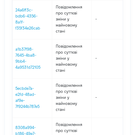
Повідомлення
24a6ff3c-
про суттєві
bdb6-4356-
зміни y
-
202
8a1f-
майновому
f35f34e26cab
стані
Повідомлення
a1b37f98-
про суттєві
7645-4ba8-
зміни y
-
202
9bb4-
майновому
4a9531d72105
стані
Повідомлення
5ecbde7a-
про суттєві
e2fd-48ad-
зміни y
-
202
af9e-
майновому
7f9244b787e5
стані
Повідомлення
8308a994-
про суттєві
b186-49e7-