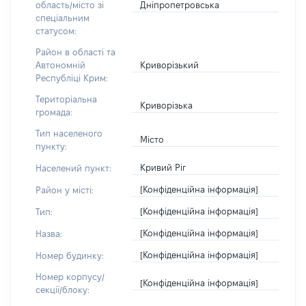
Дніпропетровська
область/місто зі
спеціальним
статусом:
Район в області та
Криворізький
Автономній
Республіці Крим:
Територіальна
Криворізька
громада:
Тип населеного
Місто
пункту:
Кривий Ріг
Населений пункт:
[Конфіденційна інформація]
Район у місті:
[Конфіденційна інформація]
Тип:
[Конфіденційна інформація]
Назва:
[Конфіденційна інформація]
Номер будинку:
Номер корпусу/
[Конфіденційна інформація]
секції/блоку: