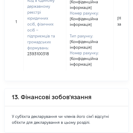
Код в Єдиному
[Конфіденційна
державному
інформація]
реєстрі
Номер рахунку:
юридичних
[Не
[Конфіденційна
1
осіб, фізичних
застосо
інформація]
осіб –
підприємців та
Тип рахунку:
[Конфіденційна
громадських
інформація]
формувань:
Номер рахунку:
2393100318
[Конфіденційна
інформація]
13. Фінансові зобов'язання
У суб'єкта декларування чи членів його сім'ї відсутні
об'єкти для декларування в цьому розділі.