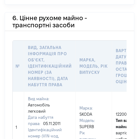
6. Цінне рухоме майно -
транспортні засоби
ВИД, ЗАГАЛЬНА
ВАРТІСТЬ 
ІНФОРМАЦІЯ ПРО
ДАТУ НАБ
ОБʼЄКТ,
МАРКА,
ПРАВА АБ
№
ІДЕНТИФІКАЦІЙНИЙ
МОДЕЛЬ, РІК
ОСТАННЬ
НОМЕР (ЗА
ВИПУСКУ
ГРОШОВ
НАЯВНОСТІ), ДАТА
ОЦІНКОЮ,
НАБУТТЯ ПРАВА
Вид майна:
Автомобіль
Марка:
легковий
SKODA
122000
Дата набуття
Модель:
Тип вартост
права:
05.11.2011
SUPERB
майна:
це
1
Ідентифікаційний
Рік
вартість на
номер (VIN-код,