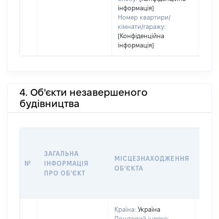
інформація]
Номер квартири/
кімнати/гаражу:
[Конфіденційна
інформація]
4. Об'єкти незавершеного
будівництва
ЗАГАЛЬНА
ПІДС
МІСЦЕЗНАХОДЖЕННЯ
№
ІНФОРМАЦІЯ
ДЕК
ОБʼЄКТА
ПРО ОБʼЄКТ
ОБʼЄ
Країна:
Україна
Поштовий індекс: