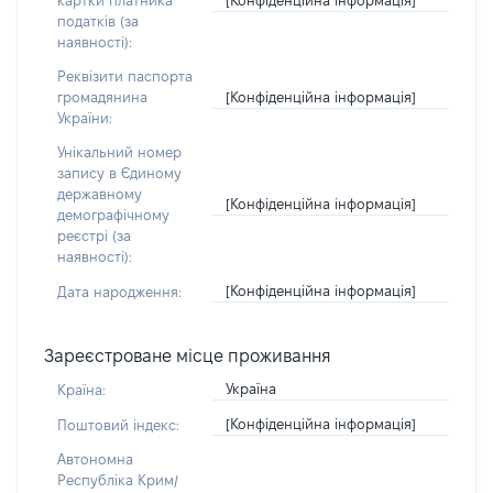
картки платника
податків (за
наявності):
Реквізити паспорта
[Конфіденційна інформація]
громадянина
України:
Унікальний номер
запису в Єдиному
державному
[Конфіденційна інформація]
демографічному
реєстрі (за
наявності):
[Конфіденційна інформація]
Дата народження:
Зареєстроване місце проживання
Україна
Країна:
[Конфіденційна інформація]
Поштовий індекс:
Автономна
Республіка Крим/