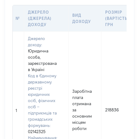
ДЖЕРЕЛО
РОЗМІР
ВИД
№
(ДЖЕРЕЛА)
(ВАРТІСТЬ),
ДОХОДУ
ДОХОДУ
ГРН
Джерело
доходу:
Юридична
особа,
зареєстрована
в Україні
Код в Єдиному
державному
реєстрі
Заробітна
юридичних
плата
осіб, фізичних
отримана
осіб –
за
218836
1
підприємців та
основним
громадських
місцем
формувань:
роботи
02142325
Найменування: