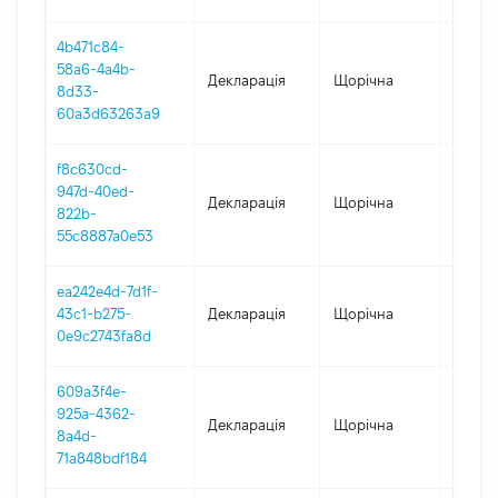
4b471c84-
58a6-4a4b-
Декларація
Щорічна
2024
8d33-
60a3d63263a9
f8c630cd-
947d-40ed-
Декларація
Щорічна
2023
822b-
55c8887a0e53
ea242e4d-7d1f-
43c1-b275-
Декларація
Щорічна
2022
0e9c2743fa8d
609a3f4e-
925a-4362-
Декларація
Щорічна
2020
8a4d-
71a848bdf184