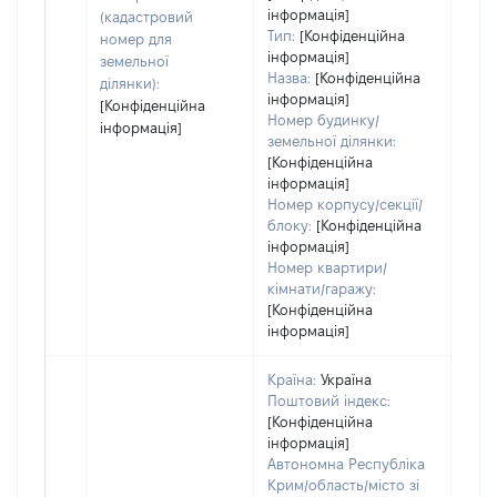
інформація]
(кадастровий
Тип:
[Конфіденційна
номер для
інформація]
земельної
Назва:
[Конфіденційна
ділянки):
інформація]
[Конфіденційна
Номер будинку/
інформація]
земельної ділянки:
[Конфіденційна
інформація]
Номер корпусу/секції/
блоку:
[Конфіденційна
інформація]
Номер квартири/
кімнати/гаражу:
[Конфіденційна
інформація]
Країна:
Україна
Поштовий індекс:
[Конфіденційна
інформація]
Автономна Республіка
Крим/область/місто зі