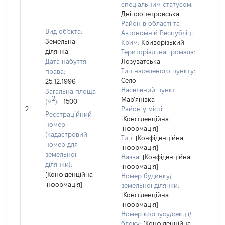
спеціальним статусом:
Дніпропетровська
Район в області та
Вид об'єкта:
Автономній Республіці
Земельна
Крим:
Криворізький
ділянка
Територіальна громада:
Дата набуття
Лозуватська
Тип населеного пункту:
права:
Село
25.12.1996
Населений пункт:
Загальна площа
2
Мар’янівка
(м
):
1500
[Не
2
Район у місті:
заст
Реєстраційний
[Конфіденційна
номер
інформація]
(кадастровий
Тип:
[Конфіденційна
номер для
інформація]
земельної
Назва:
[Конфіденційна
ділянки):
інформація]
[Конфіденційна
Номер будинку/
інформація]
земельної ділянки:
[Конфіденційна
інформація]
Номер корпусу/секції/
блоку:
[Конфіденційна