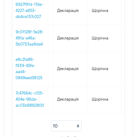
6927f91d-17de-
4227-a853-
Декларація
Щорічна
2019
db4ce137c027
9c01128f-5e28-
491a-a46a-
Декларація
Щорічна
2018
5b0733aa9da4
e8c2fa86-
f939-45fe-
Декларація
Щорічна
2017
aad4-
0849eed58125
7c47664c-cf25-
404e-96da-
Декларація
Щорічна
2016
ac03b8882800