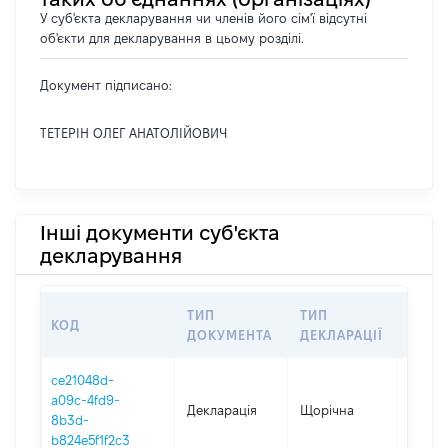
У суб'єкта декларування чи членів його сім'ї відсутні
об'єкти для декларування в цьому розділі.
Документ підписано:
ТЕТЕРІН ОЛЕГ АНАТОЛІЙОВИЧ
Інші документи суб'єкта
декларування
ТИП
ТИП
КОД
ПЕРІ
ДОКУМЕНТА
ДЕКЛАРАЦІЇ
ce21048d-
a09c-4fd9-
Декларація
Щорічна
2025
8b3d-
b824e5f1f2c3