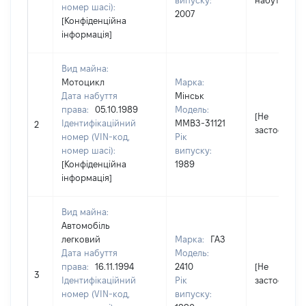
випуску:
набуття пр
номер шасі):
2007
[Конфіденційна
інформація]
Вид майна:
Мотоцикл
Марка:
Дата набуття
Мінськ
права:
05.10.1989
Модель:
[Не
Ідентифікаційний
ММВЗ-31121
2
застосовуєт
номер (VIN-код,
Рік
номер шасі):
випуску:
[Конфіденційна
1989
інформація]
Вид майна:
Автомобіль
легковий
Марка:
ГАЗ
Дата набуття
Модель:
права:
16.11.1994
2410
[Не
3
Ідентифікаційний
Рік
застосовуєт
номер (VIN-код,
випуску: