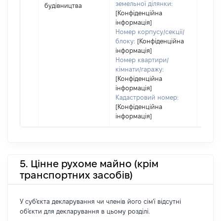
земельної ділянки:
будівництва
корис
[Конфіденційна
незал
інформація]
прав
Номер корпусу/секції/
підст
блоку:
[Конфіденційна
набут
інформація]
прав
Номер квартири/
кімнати/гаражу:
[Конфіденційна
інформація]
Кадастровий номер:
[Конфіденційна
інформація]
5. Цінне рухоме майно (крім
транспортних засобів)
У суб'єкта декларування чи членів його сім'ї відсутні
об'єкти для декларування в цьому розділі.