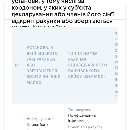
установи, у тому числі за
кордоном, у яких у суб'єкта
декларування або членів його сім'ї
відкриті рахунки або зберігаються
кошти, інше майно
ІНФОР
ФІЗИЧН
ЮРИДИ
УСТАНОВА, В
ОСОБУ,
ЯКІЙ ВІДКРИТО
ТИП ТА НОМЕР
ПРАВО
ТАКІ РАХУНКИ
РАХУНКА,
РОЗПО
№
АБО
ІНДИВІДУАЛЬНОГО
ТАКИМ
ЗБЕРІГАЮТЬСЯ
БАНКІВСЬКОГО
АБО М
КОШТИ ЧИ ІНШЕ
СЕЙФУ (КОМІРКИ)
ДО
МАЙНО
ІНДИВ
БАНКІ
СЕЙФУ 
Тип рахунку:
[Конфіденційна
Найменування:
інформація]
Приватбанк
Інший тип рахунку: