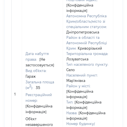
[Конфіденційна
інформація]
Автономна Республіка
Крим/область/місто зі
спеціальним статусом:
Об'єк
Дніпропетровська
розт
Район в області та
на зе
Автономній Республіці
ділян
Крим:
Криворізький
нале
Дата набуття
Територіальна громада:
суб'є
Лозуватська
права:
[Не
декл
Тип населеного пункту:
застосовується]
або ч
Село
Вид об'єкта:
його с
Населений пункт:
Гараж
праві
Мар’янівка
Загальна площа
прива
2
Район у місті:
(м
):
35
власн
[Конфіденційна
1
Реєстраційний
вклю
інформація]
номер:
спіль
Тип:
[Конфіденційна
[Конфіденційна
інформація]
власн
інформація]
Назва:
[Конфіденційна
перед
інформація]
Об'єкт
в оре
Номер будинку/
незавершеного
іншом