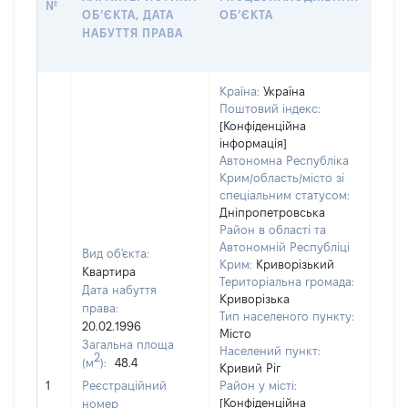
№
ОБʼЄКТА, ДАТА
ОБʼЄКТА
ОС
НАБУТТЯ ПРАВА
ГР
ОЦІ
Країна:
Україна
Поштовий індекс:
[Конфіденційна
інформація]
Автономна Республіка
Крим/область/місто зі
спеціальним статусом:
Дніпропетровська
Район в області та
Автономній Республіці
Вид об'єкта:
Крим:
Криворізький
Квартира
Територіальна громада:
Дата набуття
Криворізька
права:
Тип населеного пункту:
20.02.1996
Місто
Загальна площа
Населений пункт:
2
(м
):
48.4
Кривий Ріг
[Не
1
Реєстраційний
Район у місті:
заст
[Конфіденційна
номер