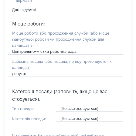
держави
Дані відсутні
Місце роботи:
Місце роботи або проходження служби
(або місце
майбутньої роботи чи проходження служби для
кандидатів)
:
Центрально-міська районна рада
Займана посада
(або посада, на яку претендуєте як
кандидат)
:
депутат
Категорія посади (заповніть, якщо це вас
стосується):
[Не застосовується]
Тип посади:
[Не застосовується]
Категорія посади:
Чи належите Ви до службових осіб, які займають