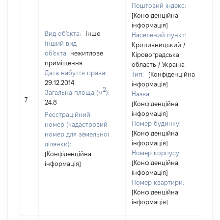
Поштовий індекс:
[Конфіденційна
інформація]
Вид об'єкта:
Інше
Населений пункт:
Інший вид
Кропивницький /
об'єкта:
нежитлове
Кіровоградська
приміщення
область / Україна
Дата набуття права:
Тип:
[Конфіденційна
29.12.2014
інформація]
2
Загальна площа (м
):
Назва:
7
24.8
[Конфіденційна
інформація]
Реєстраційний
Номер будинку:
номер (кадастровий
[Конфіденційна
номер для земельної
інформація]
ділянки):
Номер корпусу:
[Конфіденційна
[Конфіденційна
інформація]
інформація]
Номер квартири:
[Конфіденційна
інформація]