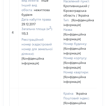
Вид об'єкта:
Інше
Населений пункт:
Інший вид
Кропивницький /
об'єкта:
нежитлова
Кіровоградська
будівля
область / Україна
Дата набуття права:
Тип:
[Конфіденційна
29.12.2017
інформація]
2
Загальна площа (м
):
Назва:
4
115.3
[Конфіденційна
інформація]
Реєстраційний
Номер будинку:
номер (кадастровий
[Конфіденційна
номер для земельної
інформація]
ділянки):
Номер корпусу:
[Конфіденційна
[Конфіденційна
інформація]
інформація]
Номер квартири:
[Конфіденційна
інформація]
Країна:
Україна
Поштовий індекс:
[Конфіденційна