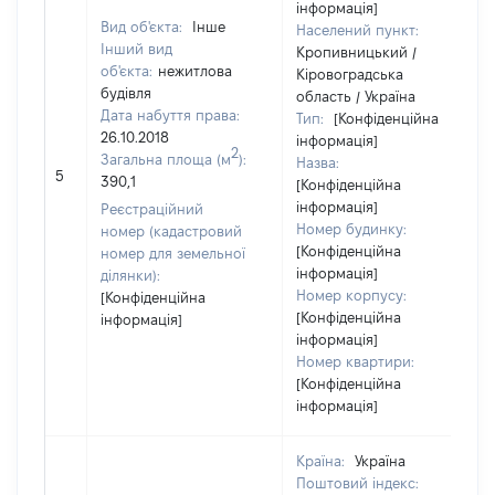
інформація]
Вид об'єкта:
Інше
Населений пункт:
Інший вид
Кропивницький /
об'єкта:
нежитлова
Кіровоградська
будівля
область / Україна
Дата набуття права:
Тип:
[Конфіденційна
26.10.2018
інформація]
2
Загальна площа (м
):
Назва:
5
390,1
[Конфіденційна
інформація]
Реєстраційний
Номер будинку:
номер (кадастровий
[Конфіденційна
номер для земельної
інформація]
ділянки):
Номер корпусу:
[Конфіденційна
[Конфіденційна
інформація]
інформація]
Номер квартири:
[Конфіденційна
інформація]
Країна:
Україна
Поштовий індекс: