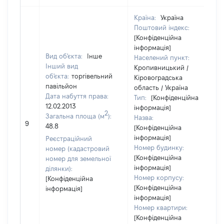
Країна:
Україна
Поштовий індекс:
[Конфіденційна
інформація]
Вид об'єкта:
Інше
Населений пункт:
Інший вид
Кропивницький /
об'єкта:
торгівельний
Кіровоградська
павільйон
область / Україна
Дата набуття права:
Тип:
[Конфіденційна
12.02.2013
інформація]
2
Загальна площа (м
):
Назва:
9
48.8
[Конфіденційна
інформація]
Реєстраційний
Номер будинку:
номер (кадастровий
[Конфіденційна
номер для земельної
інформація]
ділянки):
Номер корпусу:
[Конфіденційна
[Конфіденційна
інформація]
інформація]
Номер квартири:
[Конфіденційна