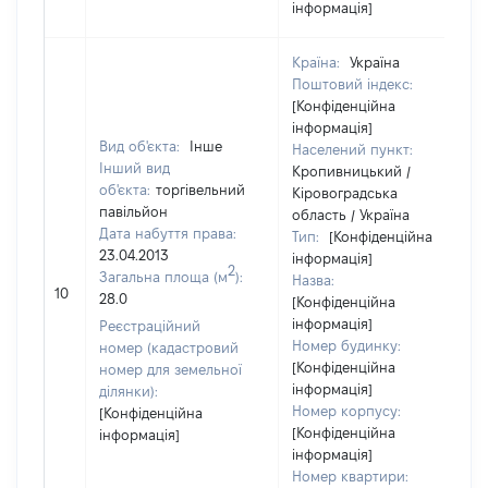
інформація]
Країна:
Україна
Поштовий індекс:
[Конфіденційна
інформація]
Вид об'єкта:
Інше
Населений пункт:
Інший вид
Кропивницький /
об'єкта:
торгівельний
Кіровоградська
павільйон
область / Україна
Дата набуття права:
Тип:
[Конфіденційна
23.04.2013
інформація]
2
Загальна площа (м
):
Назва:
10
28.0
[Конфіденційна
інформація]
Реєстраційний
Номер будинку:
номер (кадастровий
[Конфіденційна
номер для земельної
інформація]
ділянки):
Номер корпусу:
[Конфіденційна
[Конфіденційна
інформація]
інформація]
Номер квартири: