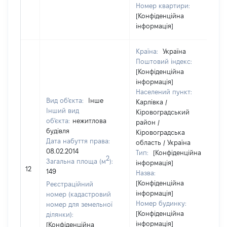
Номер квартири:
[Конфіденційна
інформація]
Країна:
Україна
Поштовий індекс:
[Конфіденційна
інформація]
Населений пункт:
Вид об'єкта:
Інше
Карлівка /
Інший вид
Кіровоградський
об'єкта:
нежитлова
район /
будівля
Кіровоградська
Дата набуття права:
область / Україна
08.02.2014
Тип:
[Конфіденційна
2
Загальна площа (м
):
інформація]
12
149
Назва:
[Конфіденційна
Реєстраційний
інформація]
номер (кадастровий
Номер будинку:
номер для земельної
[Конфіденційна
ділянки):
інформація]
[Конфіденційна