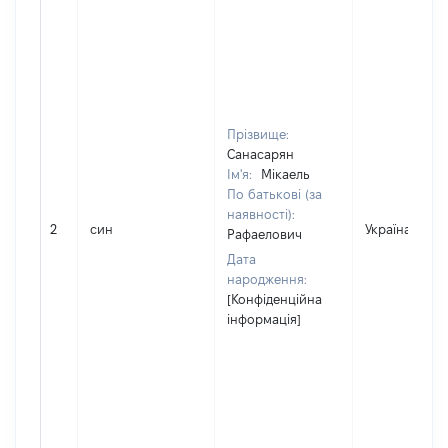
Прізвище:
Санасарян
Ім'я:
Мікаель
По батькові (за
наявності):
2
син
Україна
Рафаелович
Дата
народження:
[Конфіденційна
інформація]