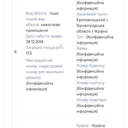
[Конфіденційна
інформація]
Вид об'єкта:
Інше
Населений пункт:
Інший вид
Кропивницький /
об'єкта:
нежитлове
Кіровоградська
приміщення
область / Україна
Дата набуття права:
Тип:
[Конфіденційна
29.12.2014
інформація]
2
Загальна площа (м
):
Назва:
6
17.5
[Конфіденційна
інформація]
Реєстраційний
Номер будинку:
номер (кадастровий
[Конфіденційна
номер для земельної
інформація]
ділянки):
Номер корпусу:
[Конфіденційна
[Конфіденційна
інформація]
інформація]
Номер квартири:
[Конфіденційна
інформація]
Країна:
Україна