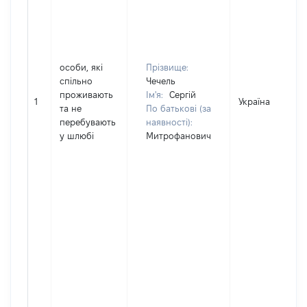
особи, які
Прізвище:
спільно
Чечель
проживають
Ім'я:
Сергій
1
Україна
та не
По батькові (за
перебувають
наявності):
у шлюбі
Митрофанович