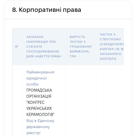
8. Корпоративні права
ЧАСТКА У
ЗАГАЛЬНА
ВАРТІСТЬ
СТАТУТНОМУ
ІНФОРМАЦІЯ ПРО
ЧАСТКИ У
(СКЛАДЕНОМУ)
№
СУБʼЄКТА
ГРОШОВОМУ
КАПІТАЛІ (% ВІД
ГОСПОДАРЮВАННЯ,
ВИРАЖЕННІ,
ЗАГАЛЬНОГО
ДАТА НАБУТТЯ ПРАВА
ГРН
КАПІТАЛУ)
Найменування
юридичної
особи:
ГРОМАДСЬКА
ОРГАНІЗАЦІЯ
"КОНГРЕС
УКРАЇНСЬКИХ
КЕРАМОЛОГІВ"
Код в Єдиному
державному
реєстрі