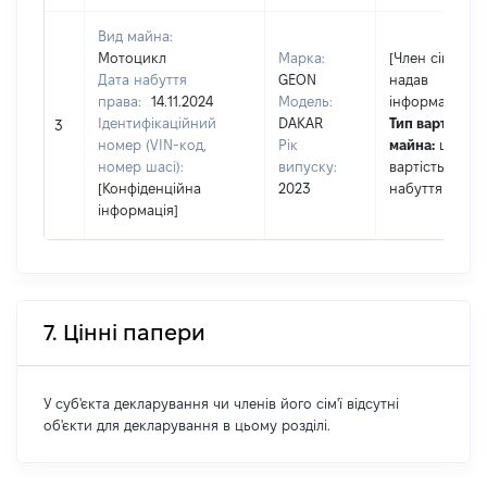
Вид майна:
Мотоцикл
Марка:
[Член сім'ї не
Дата набуття
GEON
надав
права:
14.11.2024
Модель:
інформацію]
Ідентифікаційний
DAKAR
Тип вартості
3
номер (VIN-код,
Рік
майна:
це
номер шасі):
випуску:
вартість на да
[Конфіденційна
2023
набуття права
інформація]
7. Цінні папери
У суб'єкта декларування чи членів його сім'ї відсутні
об'єкти для декларування в цьому розділі.