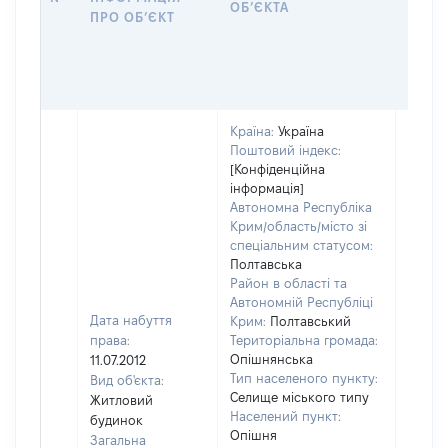
ОБʼЄКТА
ПРО ОБʼЄКТ
ОБʼЄ
Країна:
Україна
Поштовий індекс:
[Конфіденційна
інформація]
Автономна Республіка
Крим/область/місто зі
спеціальним статусом:
Полтавська
Район в області та
Автономній Республіці
Дата набуття
Крим:
Полтавський
права:
Територіальна громада:
Опішнянська
11.07.2012
Об'єкт
Тип населеного пункту:
Вид об'єкта:
належ
Селище міського типу
Житловий
суб'єк
Населений пункт:
будинок
Опішня
декла
Загальна