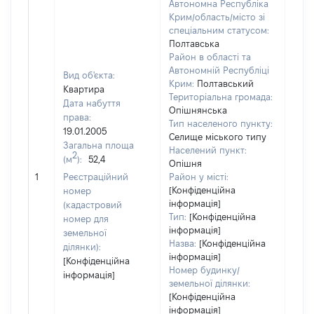
Автономна Республіка
Крим/область/місто зі
спеціальним статусом:
Полтавська
Район в області та
Автономній Республіці
Вид об'єкта:
Крим:
Полтавський
Квартира
Територіальна громада:
Дата набуття
Опішнянська
права:
Тип населеного пункту:
19.01.2005
Селище міського типу
Загальна площа
Населений пункт:
2
(м
):
52,4
Опішня
[Не 
1
Реєстраційний
Район у місті:
[Конфіденційна
номер
інформація]
(кадастровий
Тип:
[Конфіденційна
номер для
інформація]
земельної
Назва:
[Конфіденційна
ділянки):
інформація]
[Конфіденційна
Номер будинку/
інформація]
земельної ділянки:
[Конфіденційна
інформація]