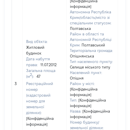
[Конфіденційна
інформація]
Автономна Республіка
Крим/область/місто зі
спеціальним статусом:
Полтавська
Район в області та
Автономній Республіці
Вид об'єкта:
Крим:
Полтавський
Житловий
Територіальна громада:
будинок
Опішнянська
Дата набуття
Тип населеного пункту:
права:
11.07.2012
Селище міського типу
Загальна площа
6476
Населений пункт:
2
(м
):
47
Тип 
Опішня
обʼє
3
Реєстраційний
Район у місті:
варт
[Конфіденційна
номер
інформація]
набу
(кадастровий
Тип:
[Конфіденційна
номер для
інформація]
земельної
Назва:
[Конфіденційна
ділянки):
інформація]
[Конфіденційна
Номер будинку/
інформація]
земельної ділянки: