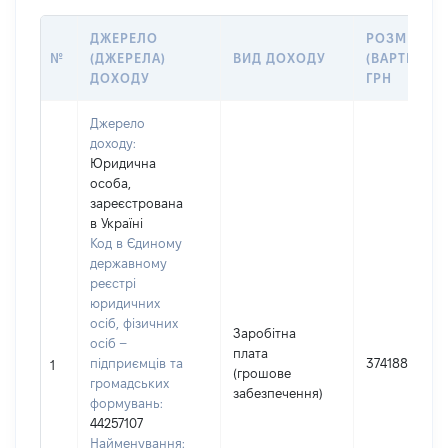
ДЖЕРЕЛО
РОЗМІР
№
(ДЖЕРЕЛА)
ВИД ДОХОДУ
(ВАРТІСТЬ),
ДОХОДУ
ГРН
Джерело
доходу:
Юридична
особа,
зареєстрована
в Україні
Код в Єдиному
державному
реєстрі
юридичних
осіб, фізичних
Заробітна
осіб –
плата
підприємців та
374188
1
(грошове
громадських
забезпечення)
формувань:
44257107
Найменування: