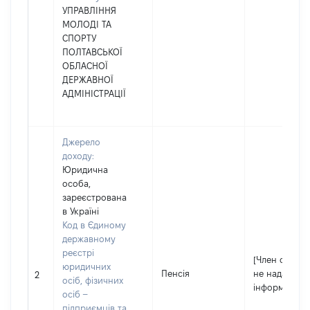
УПРАВЛІННЯ
МОЛОДІ ТА
СПОРТУ
ПОЛТАВСЬКОЇ
ОБЛАСНОЇ
ДЕРЖАВНОЇ
АДМІНІСТРАЦІЇ
Джерело
доходу:
Юридична
особа,
зареєстрована
в Україні
Код в Єдиному
державному
реєстрі
[Член сім'ї
юридичних
Пенсія
не надав
2
осіб, фізичних
інформацію]
осіб –
підприємців та