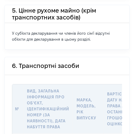
5. Цінне рухоме майно (крім
транспортних засобів)
У суб'єкта декларування чи членів його сім'ї відсутні
об'єкти для декларування в цьому розділі.
6. Транспортні засоби
ВИД, ЗАГАЛЬНА
ВАРТІСТЬ Н
ІНФОРМАЦІЯ ПРО
МАРКА,
ДАТУ НАБУТ
ОБʼЄКТ,
МОДЕЛЬ,
ПРАВА АБО 
№
ІДЕНТИФІКАЦІЙНИЙ
РІК
ОСТАННЬО
НОМЕР (ЗА
ВИПУСКУ
ГРОШОВОЮ
НАЯВНОСТІ), ДАТА
ОЦІНКОЮ, Г
НАБУТТЯ ПРАВА