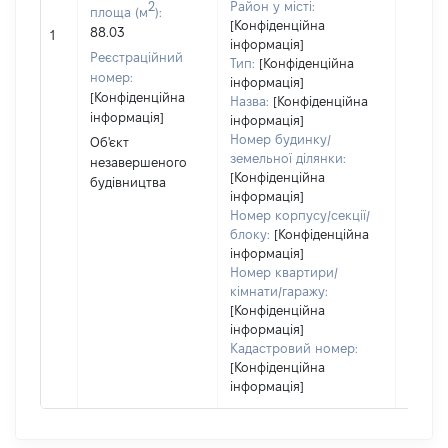
2
Район у місті:
чи чл
площа (м
):
[Конфіденційна
сім'ї н
88.03
1
інформація]
власно
Реєстраційний
Тип:
[Конфіденційна
відпов
номер:
інформація]
Цивіл
[Конфіденційна
Назва:
[Конфіденційна
кодек
інформація]
інформація]
Україн
Номер будинку/
Об'єкт
земельної ділянки:
незавершеного
[Конфіденційна
будівництва
інформація]
Номер корпусу/секції/
блоку:
[Конфіденційна
інформація]
Номер квартири/
кімнати/гаражу:
[Конфіденційна
інформація]
Кадастровий номер:
[Конфіденційна
інформація]