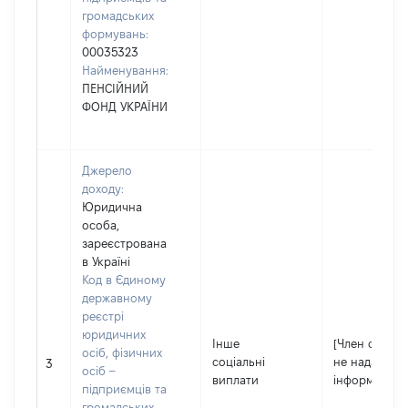
громадських
формувань:
00035323
Найменування:
ПЕНСІЙНИЙ
ФОНД УКРАЇНИ
Джерело
доходу:
Юридична
особа,
зареєстрована
в Україні
Код в Єдиному
державному
реєстрі
юридичних
Інше
[Член сім'ї
осіб, фізичних
соціальні
не надав
3
осіб –
виплати
інформацію]
підприємців та
громадських