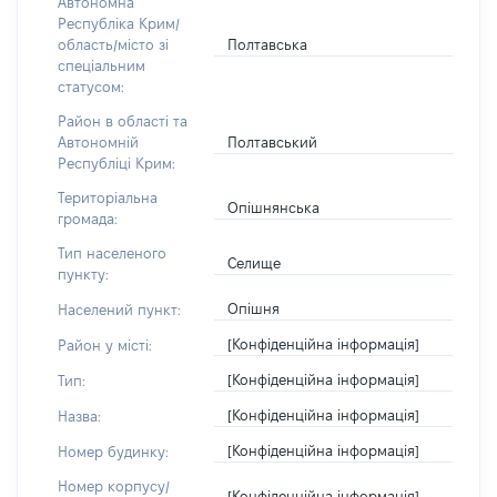
Автономна
Республіка Крим/
Полтавська
область/місто зі
спеціальним
статусом:
Район в області та
Полтавський
Автономній
Республіці Крим:
Територіальна
Опішнянська
громада:
Тип населеного
Селище
пункту:
Опішня
Населений пункт:
[Конфіденційна інформація]
Район у місті:
[Конфіденційна інформація]
Тип:
[Конфіденційна інформація]
Назва:
[Конфіденційна інформація]
Номер будинку:
Номер корпусу/
[Конфіденційна інформація]