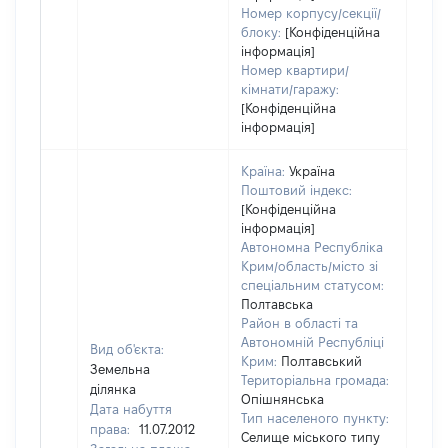
Номер корпусу/секції/
блоку:
[Конфіденційна
інформація]
Номер квартири/
кімнати/гаражу:
[Конфіденційна
інформація]
Країна:
Україна
Поштовий індекс:
[Конфіденційна
інформація]
Автономна Республіка
Крим/область/місто зі
спеціальним статусом:
Полтавська
Район в області та
Автономній Республіці
Вид об'єкта:
Крим:
Полтавський
Земельна
Територіальна громада:
ділянка
Опішнянська
Дата набуття
Тип населеного пункту:
права:
11.07.2012
Селище міського типу