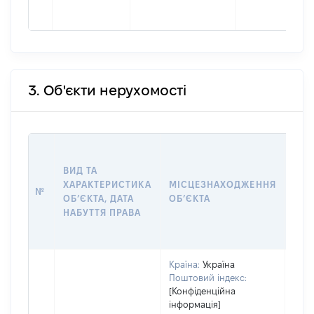
3. Об'єкти нерухомості
ВАР
ВИД ТА
ДАТ
ХАРАКТЕРИСТИКА
МІСЦЕЗНАХОДЖЕННЯ
ПРА
№
ОБʼЄКТА, ДАТА
ОБʼЄКТА
ОС
НАБУТТЯ ПРАВА
ГР
ОЦІ
Країна:
Україна
Поштовий індекс:
[Конфіденційна
інформація]