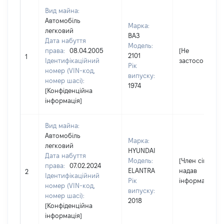
Вид майна:
Автомобіль
Марка:
легковий
ВАЗ
Дата набуття
Модель:
права:
08.04.2005
[Не
2101
1
Ідентифікаційний
застосовуєтьс
Рік
номер (VIN-код,
випуску:
номер шасі):
1974
[Конфіденційна
інформація]
Вид майна:
Автомобіль
Марка:
легковий
HYUNDAI
Дата набуття
Модель:
[Член сім'ї не
права:
07.02.2024
ELANTRA
надав
2
Ідентифікаційний
Рік
інформацію]
номер (VIN-код,
випуску:
номер шасі):
2018
[Конфіденційна
інформація]