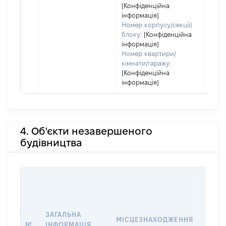
[Конфіденційна
інформація]
Номер корпусу/секції/
блоку:
[Конфіденційна
інформація]
Номер квартири/
кімнати/гаражу:
[Конфіденційна
інформація]
4. Об'єкти незавершеного
будівництва
ЗАГАЛЬНА
ПІДС
МІСЦЕЗНАХОДЖЕННЯ
№
ІНФОРМАЦІЯ
ДЕКЛ