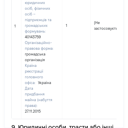
юридичних
осіб, фізичних
осіб –
підприємців та
[Не
громадських
1
1
застосовується]
формувань:
40143759
Організаційно-
правова форма:
громадська
організація
Країна
реєстрації
головного
офіса:
Україна
Дата
придбання
майна (набуття
права):
27.11.2015
9. Юридичні особи, трасти або інші