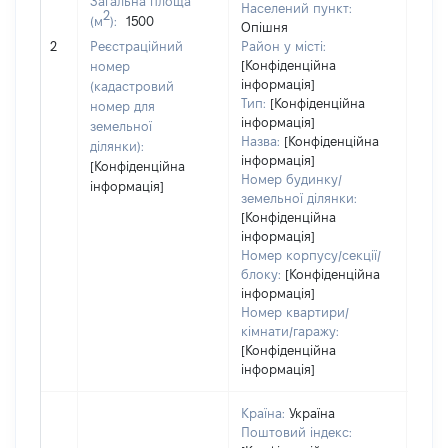
Загальна площа
Населений пункт:
2
(м
):
1500
Опішня
[Не
2
Реєстраційний
Район у місті:
заст
[Конфіденційна
номер
інформація]
(кадастровий
Тип:
[Конфіденційна
номер для
інформація]
земельної
Назва:
[Конфіденційна
ділянки):
інформація]
[Конфіденційна
Номер будинку/
інформація]
земельної ділянки:
[Конфіденційна
інформація]
Номер корпусу/секції/
блоку:
[Конфіденційна
інформація]
Номер квартири/
кімнати/гаражу:
[Конфіденційна
інформація]
Країна:
Україна
Поштовий індекс: