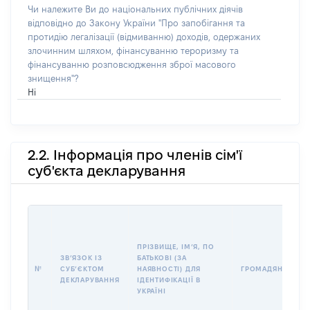
Чи належите Ви до національних публічних діячів
відповідно до Закону України "Про запобігання та
протидію легалізації (відмиванню) доходів, одержаних
злочинним шляхом, фінансуванню тероризму та
фінансуванню розповсюдження зброї масового
знищення"?
Ні
2.2. Інформація про членів сім'ї
суб'єкта декларування
ПРІЗВИЩЕ, ІМʼЯ, ПО
ЗВʼЯЗОК ІЗ
БАТЬКОВІ (ЗА
№
СУБʼЄКТОМ
НАЯВНОСТІ) ДЛЯ
ГРОМАДЯНСТВО
ДЕКЛАРУВАННЯ
ІДЕНТИФІКАЦІЇ В
УКРАЇНІ