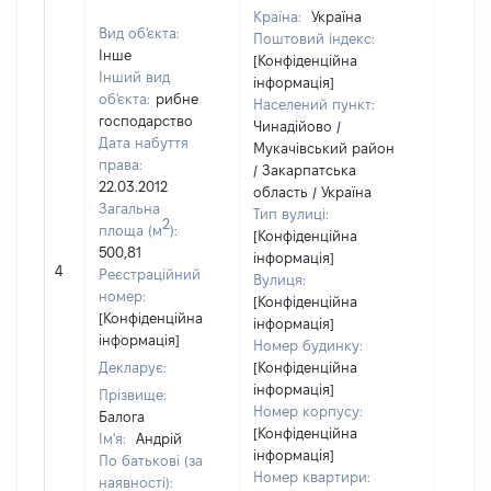
Країна:
Україна
Вид об'єкта:
Поштовий індекс:
Інше
[Конфіденційна
Інший вид
інформація]
об'єкта:
рибне
Населений пункт:
господарство
Чинадійово /
Дата набуття
Мукачівський район
права:
/ Закарпатська
22.03.2012
область / Україна
Загальна
Тип вулиці:
2
площа (м
):
[Конфіденційна
500,81
інформація]
4
18250
Реєстраційний
Вулиця:
номер:
[Конфіденційна
[Конфіденційна
інформація]
інформація]
Номер будинку:
Декларує:
[Конфіденційна
інформація]
Прізвище:
Номер корпусу:
Балога
[Конфіденційна
Ім'я:
Андрій
інформація]
По батькові (за
Номер квартири:
наявності):