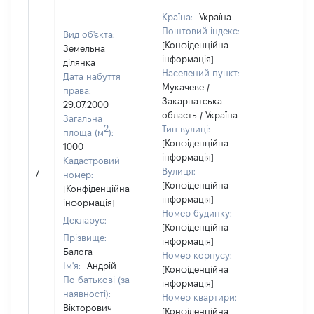
Країна:
Україна
Поштовий індекс:
Вид об'єкта:
[Конфіденційна
Земельна
інформація]
ділянка
Населений пункт:
Дата набуття
Мукачеве /
права:
Закарпатська
29.07.2000
область / Україна
Загальна
2
Тип вулиці:
площа (м
):
[Конфіденційна
1000
інформація]
Кадастровий
Вулиця:
7
64714
номер:
[Конфіденційна
[Конфіденційна
інформація]
інформація]
Номер будинку:
Декларує:
[Конфіденційна
Прізвище:
інформація]
Балога
Номер корпусу:
Ім'я:
Андрій
[Конфіденційна
По батькові (за
інформація]
наявності):
Номер квартири:
Вікторович
[Конфіденційна