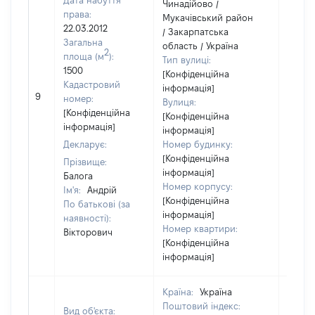
Дата набуття
Чинадійово /
права:
Мукачівський район
22.03.2012
/ Закарпатська
Загальна
область / Україна
2
площа (м
):
Тип вулиці:
1500
[Конфіденційна
Кадастровий
інформація]
9
47550
номер:
Вулиця:
[Конфіденційна
[Конфіденційна
інформація]
інформація]
Декларує:
Номер будинку:
[Конфіденційна
Прізвище:
інформація]
Балога
Номер корпусу:
Ім'я:
Андрій
[Конфіденційна
По батькові (за
інформація]
наявності):
Номер квартири:
Вікторович
[Конфіденційна
інформація]
Країна:
Україна
Поштовий індекс:
Вид об'єкта: