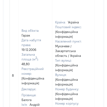
Країна:
Україна
Поштовий індекс:
Вид об'єкта:
[Конфіденційна
Гараж
інформація]
Дата набуття
Населений пункт:
права:
Мукачеве /
19.12.2006
Закарпатська
Загальна
область / Україна
2
площа (м
):
Тип вулиці:
48,80
[Конфіденційна
Реєстраційний
інформація]
[Не
номер:
Вулиця:
8
відом
[Конфіденційна
[Конфіденційна
інформація]
інформація]
Декларує:
Номер будинку:
[Конфіденційна
Прізвище:
інформація]
Балога
Номер корпусу:
Ім'я:
Андрій