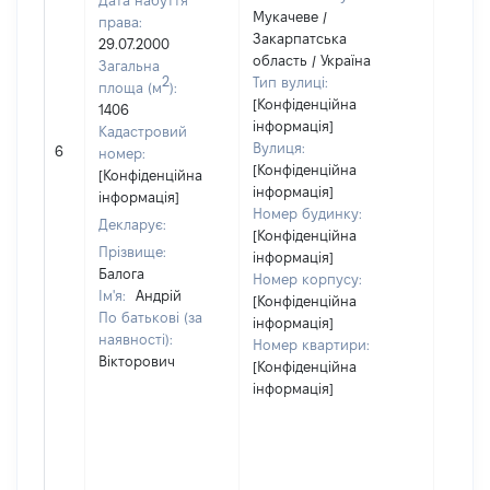
Дата набуття
Мукачеве /
права:
Закарпатська
29.07.2000
область / Україна
Загальна
2
Тип вулиці:
площа (м
):
[Конфіденційна
1406
інформація]
Кадастровий
Вулиця:
6
9098
номер:
[Конфіденційна
[Конфіденційна
інформація]
інформація]
Номер будинку:
Декларує:
[Конфіденційна
Прізвище:
інформація]
Балога
Номер корпусу:
Ім'я:
Андрій
[Конфіденційна
По батькові (за
інформація]
наявності):
Номер квартири:
Вікторович
[Конфіденційна
інформація]