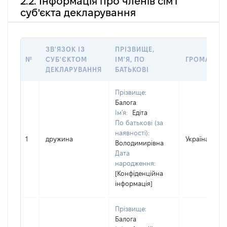
2.2. Інформація про членів сім'ї
суб'єкта декларування
ЗВ'ЯЗОК ІЗ
ПРІЗВИЩЕ,
№
СУБ'ЄКТОМ
ІМ'Я, ПО
ГРОМАДЯН
ДЕКЛАРУВАННЯ
БАТЬКОВІ
Прізвище:
Балога
Ім'я:
Едіта
По батькові (за
наявності):
1
дружина
Україна
Володимирівна
Дата
народження:
[Конфіденційна
інформація]
Прізвище:
Балога