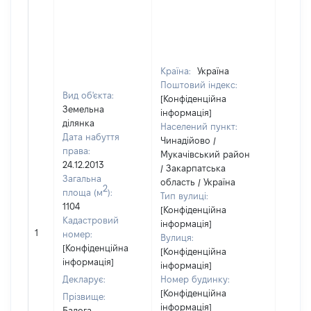
Країна:
Україна
Поштовий індекс:
Вид об'єкта:
[Конфіденційна
Земельна
інформація]
ділянка
Населений пункт:
Дата набуття
Чинадійово /
права:
Мукачівський район
24.12.2013
/ Закарпатська
Загальна
область / Україна
2
площа (м
):
Тип вулиці:
1104
[Конфіденційна
Кадастровий
інформація]
1
5000
номер:
Вулиця:
[Конфіденційна
[Конфіденційна
інформація]
інформація]
Декларує:
Номер будинку:
[Конфіденційна
Прізвище:
інформація]
Балога