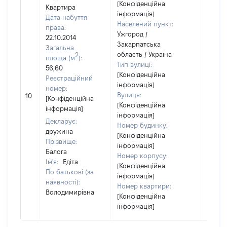
[Конфіденційна
Квартира
інформація]
Дата набуття
Населений пункт:
права:
Ужгород /
22.10.2014
Закарпатська
Загальна
область / Україна
2
площа (м
):
Тип вулиці:
56,60
[Конфіденційна
Реєстраційний
інформація]
номер:
Вулиця:
10
14950
[Конфіденційна
[Конфіденційна
інформація]
інформація]
Декларує:
Номер будинку:
дружина
[Конфіденційна
Прізвище:
інформація]
Балога
Номер корпусу:
Ім'я:
Едіта
[Конфіденційна
По батькові (за
інформація]
наявності):
Номер квартири:
Володимирівна
[Конфіденційна
інформація]