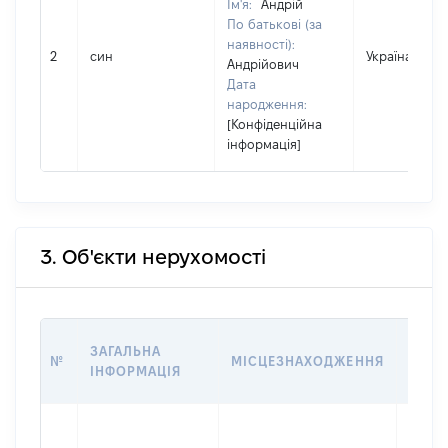
Ім'я:
Андрій
По батькові (за
наявності):
2
син
Україна
Андрійович
Дата
народження:
[Конфіденційна
інформація]
3. Об'єкти нерухомості
ВАРТ
ЗАГАЛЬНА
№
МІСЦЕЗНАХОДЖЕННЯ
НА Д
ІНФОРМАЦІЯ
НАБУ