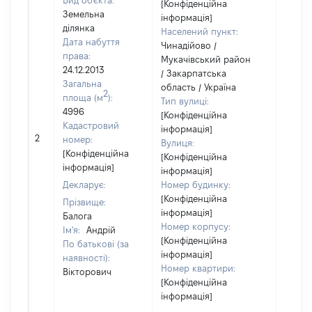
Вид об'єкта:
[Конфіденційна
Земельна
інформація]
ділянка
Населений пункт:
Дата набуття
Чинадійово /
права:
Мукачівський район
24.12.2013
/ Закарпатська
Загальна
область / Україна
2
площа (м
):
Тип вулиці:
4996
[Конфіденційна
Кадастровий
інформація]
2
9000
номер:
Вулиця:
[Конфіденційна
[Конфіденційна
інформація]
інформація]
Декларує:
Номер будинку:
[Конфіденційна
Прізвище:
інформація]
Балога
Номер корпусу:
Ім'я:
Андрій
[Конфіденційна
По батькові (за
інформація]
наявності):
Номер квартири:
Вікторович
[Конфіденційна
інформація]