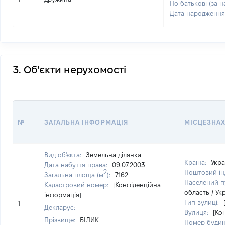
По батькові (за н
Дата народження
3. Об'єкти нерухомості
№
ЗАГАЛЬНА ІНФОРМАЦІЯ
МІСЦЕЗНА
Вид об'єкта:
Земельна ділянка
Країна:
Укра
Дата набуття права:
09.07.2003
2
Поштовий ін
Загальна площа (м
):
7162
Населений п
Кадастровий номер:
[Конфіденційна
область / Ук
інформація]
Тип вулиці:
1
Декларує:
Вулиця:
[Ко
Прізвище:
БІЛИК
Номер буди