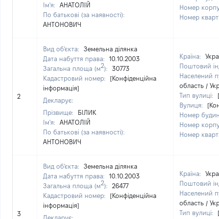
Ім'я:
АНАТОЛІЙ
Номер корп
По батькові (за наявності):
Номер квар
АНТОНОВИЧ
Вид об'єкта:
Земельна ділянка
Країна:
Укра
Дата набуття права:
10.10.2003
2
Поштовий ін
Загальна площа (м
):
30773
Населений п
Кадастровий номер:
[Конфіденційна
область / Ук
інформація]
Тип вулиці:
2
Декларує:
Вулиця:
[Ко
Прізвище:
БІЛИК
Номер буди
Ім'я:
АНАТОЛІЙ
Номер корп
По батькові (за наявності):
Номер квар
АНТОНОВИЧ
Вид об'єкта:
Земельна ділянка
Країна:
Укра
Дата набуття права:
10.10.2003
2
Поштовий ін
Загальна площа (м
):
26477
Населений п
Кадастровий номер:
[Конфіденційна
область / Ук
інформація]
Тип вулиці:
3
Декларує: