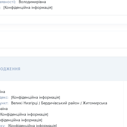
аявності):
Володимирівна
:
[Конфіденційна інформація]
ХОДЖЕННЯ
їна
декс:
[Конфіденційна інформація]
ункт:
Великі Низгірці / Бердичівський район / Житомирська
раїна
[Конфіденційна інформація]
нфіденційна інформація]
нку:
[Конфіденційна інформація]