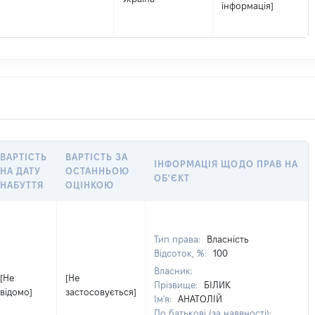
інформація]
ВАРТІСТЬ
ВАРТІСТЬ ЗА
ІНФОРМАЦІЯ ЩОДО ПРАВ НА
НА ДАТУ
ОСТАННЬОЮ
ОБ'ЄКТ
НАБУТТЯ
ОЦІНКОЮ
Тип права:
Власність
Відсоток, %:
100
Власник:
[Не
[Не
Прізвище:
БІЛИК
відомо]
застосовується]
Ім'я:
АНАТОЛІЙ
По батькові (за наявності):