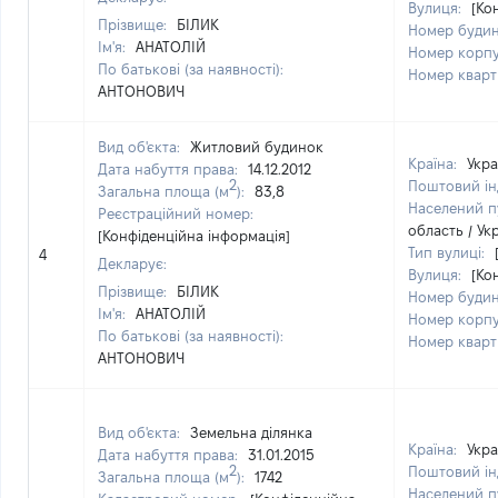
Вулиця:
[Ко
Прізвище:
БІЛИК
Номер буди
Ім'я:
АНАТОЛІЙ
Номер корп
По батькові (за наявності):
Номер квар
АНТОНОВИЧ
Вид об'єкта:
Житловий будинок
Країна:
Укра
Дата набуття права:
14.12.2012
2
Поштовий ін
Загальна площа (м
):
83,8
Населений п
Реєстраційний номер:
область / Ук
[Конфіденційна інформація]
Тип вулиці:
4
Декларує:
Вулиця:
[Ко
Прізвище:
БІЛИК
Номер буди
Ім'я:
АНАТОЛІЙ
Номер корп
По батькові (за наявності):
Номер квар
АНТОНОВИЧ
Вид об'єкта:
Земельна ділянка
Країна:
Укра
Дата набуття права:
31.01.2015
2
Поштовий ін
Загальна площа (м
):
1742
Населений п