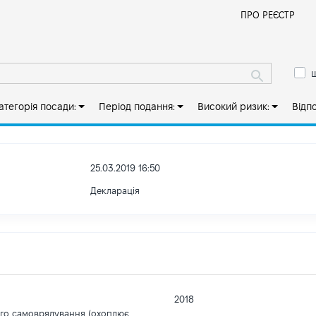
Й
ПРО РЕЄСТР
ш
атегорія посади:
Період подання:
Високий ризик:
Відп
25.03.2019 16:50
Декларація
2018
ого самоврядування (охоплює