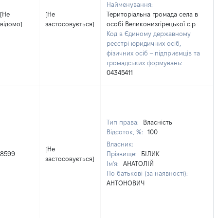
Найменування:
[Не
[Не
Територіальна громада села в
відомо]
застосовується]
особі Великонизгірецької с.р.
Код в Єдиному державному
реєстрі юридичних осіб,
фізичних осіб – підприємців та
громадських формувань:
04345411
Тип права:
Власність
Відсоток, %:
100
Власник:
[Не
8599
Прізвище:
БІЛИК
застосовується]
Ім'я:
АНАТОЛІЙ
По батькові (за наявності):
АНТОНОВИЧ