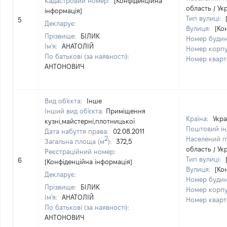
Кадастровий номер:
[Конфіденційна
область / Ук
інформація]
Тип вулиці:
5
Декларує:
Вулиця:
[Ко
Прізвище:
БІЛИК
Номер буди
Ім'я:
АНАТОЛІЙ
Номер корп
По батькові (за наявності):
Номер квар
АНТОНОВИЧ
Вид об'єкта:
Інше
Інший вид об'єкта:
Приміщення
Країна:
Укра
кузні,майстерні,плотницької
Поштовий ін
Дата набуття права:
02.08.2011
2
Населений п
Загальна площа (м
):
372,5
область / Ук
Реєстраційний номер:
Тип вулиці:
6
[Конфіденційна інформація]
Вулиця:
[Ко
Декларує:
Номер буди
Прізвище:
БІЛИК
Номер корп
Ім'я:
АНАТОЛІЙ
Номер квар
По батькові (за наявності):
АНТОНОВИЧ