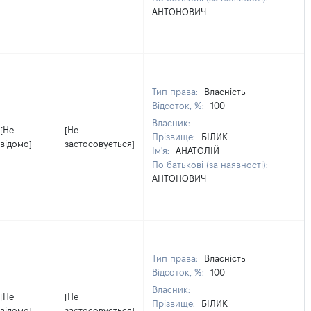
АНТОНОВИЧ
Тип права:
Власність
Відсоток, %:
100
Власник:
[Не
[Не
Прізвище:
БІЛИК
відомо]
застосовується]
Ім'я:
АНАТОЛІЙ
По батькові (за наявності):
АНТОНОВИЧ
Тип права:
Власність
Відсоток, %:
100
Власник:
[Не
[Не
Прізвище:
БІЛИК
відомо]
застосовується]