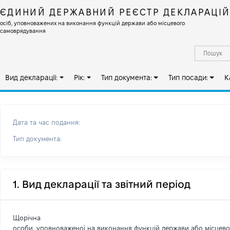
ЄДИНИЙ ДЕРЖАВНИЙ РЕЄСТР ДЕКЛАРАЦІ
осіб, уповноважених на виконання функцій держави або місцевого
самоврядування
Вид декларації:
Рік:
Тип документа:
Тип посади:
К
Дата та час подання:
Тип документа:
1. Вид декларації та звітний період
Щорічна
особи, уповноваженої на виконання функцій держави або місцев