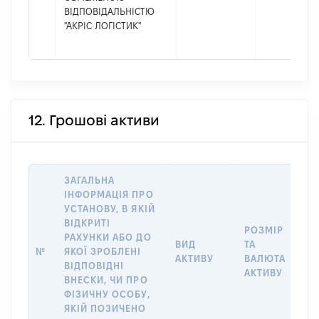
ВІДПОВІДАЛЬНІСТЮ
"АКРІС ЛОГІСТИК"
12. Грошові активи
ЗАГАЛЬНА
ІНФОРМАЦІЯ ПРО
УСТАНОВУ, В ЯКІЙ
ВІДКРИТІ
РОЗМІР
І
РАХУНКИ АБО ДО
ВИД
ТА
О
№
ЯКОЇ ЗРОБЛЕНІ
АКТИВУ
ВАЛЮТА
Н
ВІДПОВІДНІ
АКТИВУ
П
ВНЕСКИ, ЧИ ПРО
ФІЗИЧНУ ОСОБУ,
ЯКІЙ ПОЗИЧЕНО