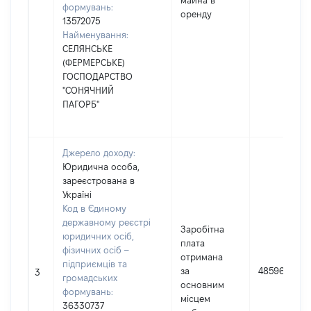
майна в
формувань:
оренду
13572075
Найменування:
СЕЛЯНСЬКЕ
(ФЕРМЕРСЬКЕ)
ГОСПОДАРСТВО
"СОНЯЧНИЙ
ПАГОРБ"
Джерело доходу:
Юридична особа,
зареєстрована в
Україні
Код в Єдиному
державному реєстрі
Заробітна
юридичних осіб,
плата
фізичних осіб –
отримана
підприємців та
за
485963
3
громадських
основним
формувань:
місцем
36330737