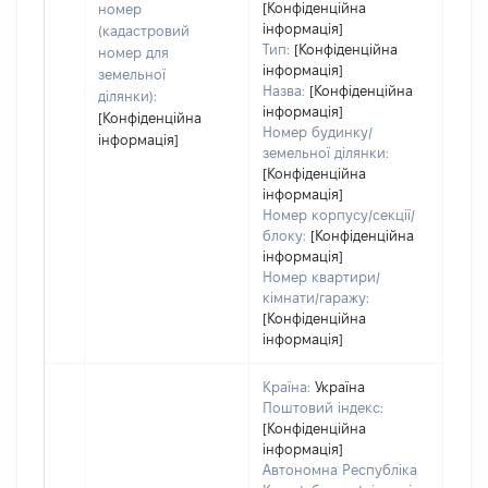
[Конфіденційна
номер
дату
інформація]
(кадастровий
набу
Тип:
[Конфіденційна
номер для
пра
інформація]
земельної
Назва:
[Конфіденційна
ділянки):
інформація]
[Конфіденційна
Номер будинку/
інформація]
земельної ділянки:
[Конфіденційна
інформація]
Номер корпусу/секції/
блоку:
[Конфіденційна
інформація]
Номер квартири/
кімнати/гаражу:
[Конфіденційна
інформація]
Країна:
Україна
Поштовий індекс:
[Конфіденційна
інформація]
Автономна Республіка