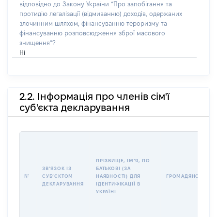
відповідно до Закону України “Про запобігання та
протидію легалізації (відмиванню) доходів, одержаних
злочинним шляхом, фінансуванню тероризму та
фінансуванню розповсюдження зброї масового
знищення”?
Ні
2.2. Інформація про членів сім'ї
суб'єкта декларування
ПРІЗВИЩЕ, ІМʼЯ, ПО
ЗВʼЯЗОК ІЗ
БАТЬКОВІ (ЗА
№
СУБʼЄКТОМ
НАЯВНОСТІ) ДЛЯ
ГРОМАДЯНСТВО
ДЕКЛАРУВАННЯ
ІДЕНТИФІКАЦІЇ В
УКРАЇНІ