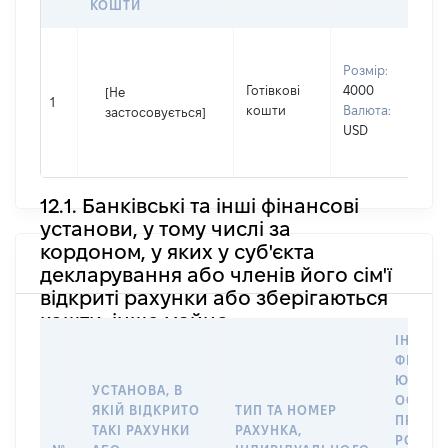
КОШТИ
В
Розмір:
П
Готівкові
4000
Л
[Не
1
кошти
Валюта:
І
застосовується]
USD
П
н
12.1. Банківські та інші фінансові
установи, у тому числі за
кордоном, у яких у суб'єкта
декларування або членів його сім'ї
відкриті рахунки або зберігаються
кошти, інше майно
ІНФОР
ФІЗИЧН
ЮРИДИ
УСТАНОВА, В
ОСОБУ,
ЯКІЙ ВІДКРИТО
ТИП ТА НОМЕР
ПРАВО
ТАКІ РАХУНКИ
РАХУНКА,
РОЗПО