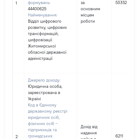
формувань:
за
533526
1
44400625
основним
Найменування:
місцем
Відділ цифрового
роботи
розвитку, цифрових
трансформацій,
цифровізації
Житомирської
обласної державної
адміністрації
Джерело доходу:
Юридична особа,
зареєстрована в
Україні
Код в Єдиному
державному реєстрі
юридичних осіб,
фізичних осіб –
Дохід від
підприємців та
надання
громадських
6211
2