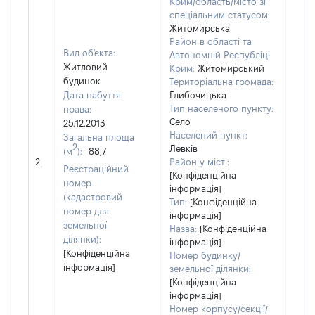
Крим/область/місто зі
спеціальним статусом:
Житомирська
Район в області та
Вид об'єкта:
Автономній Республіці
Житловий
Крим:
Житомирський
будинок
Територіальна громада:
Дата набуття
Глибочицька
Тип населеного пункту:
права:
Село
25.12.2013
Населений пункт:
Загальна площа
2
Левків
(м
):
88,7
[Не 
2
Район у місті:
Реєстраційний
[Конфіденційна
номер
інформація]
(кадастровий
Тип:
[Конфіденційна
номер для
інформація]
земельної
Назва:
[Конфіденційна
ділянки):
інформація]
[Конфіденційна
Номер будинку/
інформація]
земельної ділянки:
[Конфіденційна
інформація]
Номер корпусу/секції/