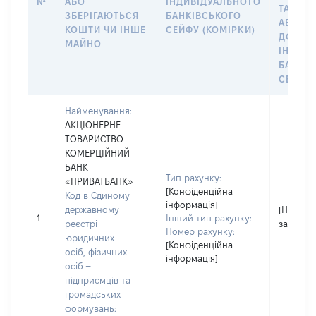
№
АБО
ІНДИВІДУАЛЬНОГО
ТАКИМ
ЗБЕРІГАЮТЬСЯ
БАНКІВСЬКОГО
АБО М
КОШТИ ЧИ ІНШЕ
СЕЙФУ (КОМІРКИ)
ДО
МАЙНО
ІНДИВ
БАНКІ
СЕЙФУ 
Найменування:
АКЦІОНЕРНЕ
ТОВАРИСТВО
КОМЕРЦІЙНИЙ
БАНК
Тип рахунку:
«ПРИВАТБАНК»
[Конфіденційна
Код в Єдиному
інформація]
державному
[Не
1
Інший тип рахунку:
реєстрі
застосо
Номер рахунку:
юридичних
[Конфіденційна
осіб, фізичних
інформація]
осіб –
підприємців та
громадських
формувань: