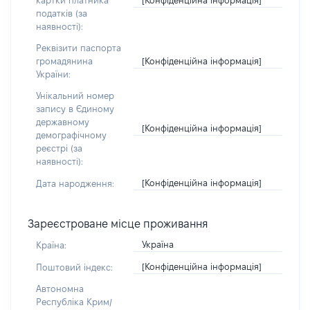
картки платника
податків (за
наявності):
Реквізити паспорта
[Конфіденційна інформація]
громадянина
України:
Унікальний номер
запису в Єдиному
державному
[Конфіденційна інформація]
демографічному
реєстрі (за
наявності):
[Конфіденційна інформація]
Дата народження:
Зареєстроване місце проживання
Україна
Країна:
[Конфіденційна інформація]
Поштовий індекс:
Автономна
Республіка Крим/