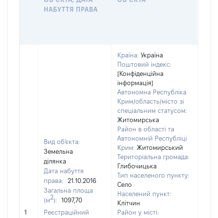
ОС
НАБУТТЯ ПРАВА
ГР
ОЦІ
ГРН
Країна:
Україна
Поштовий індекс:
[Конфіденційна
інформація]
Автономна Республіка
Крим/область/місто зі
спеціальним статусом:
Житомирська
Район в області та
Автономній Республіці
Вид об'єкта:
Крим:
Житомирський
Земельна
Територіальна громада:
ділянка
Глибочицька
Дата набуття
Тип населеного пункту:
3651
права:
21.10.2016
Село
Тип
Загальна площа
Населений пункт:
варт
2
(м
):
1097,70
Клітчин
обʼє
1
Реєстраційний
Район у місті:
варт