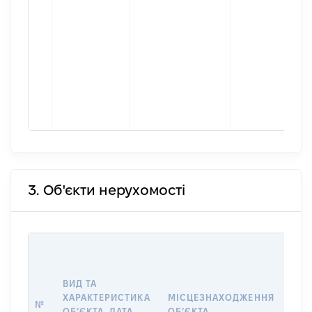
3. Об'єкти нерухомості
ВАР
ДАТ
НАБ
ВИД ТА
ПРА
ХАРАКТЕРИСТИКА
МІСЦЕЗНАХОДЖЕННЯ
№
ЗА
ОБʼЄКТА, ДАТА
ОБʼЄКТА