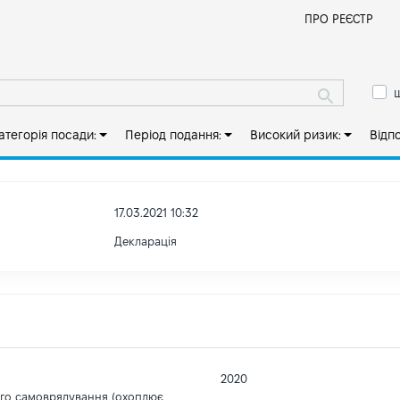
Й
ПРО РЕЄСТР
ш
атегорія посади:
Період подання:
Високий ризик:
Відп
17.03.2021 10:32
Декларація
2020
ого самоврядування (охоплює