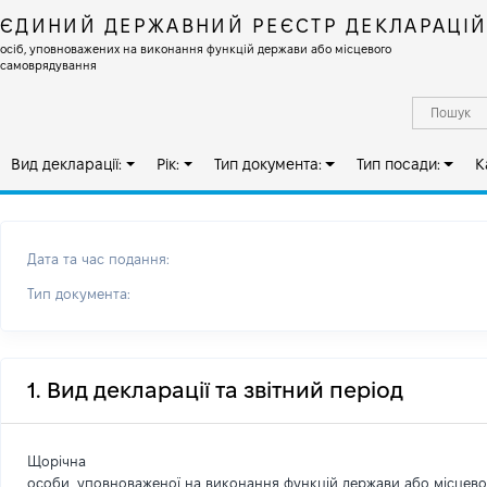
ЄДИНИЙ ДЕРЖАВНИЙ РЕЄСТР ДЕКЛАРАЦІ
осіб, уповноважених на виконання функцій держави або місцевого
самоврядування
Вид декларації:
Рік:
Тип документа:
Тип посади:
К
Дата та час подання:
Тип документа:
1. Вид декларації та звітний період
Щорічна
особи, уповноваженої на виконання функцій держави або місцев