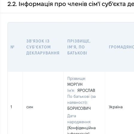
2.2. Інформація про членів сім'ї суб'єкта 
ЗВ'ЯЗОК ІЗ
ПРІЗВИЩЕ,
№
СУБ'ЄКТОМ
ІМ'Я, ПО
ГРОМАДЯН
ДЕКЛАРУВАННЯ
БАТЬКОВІ
Прізвище:
МОРГУН
Ім'я:
ЯРОСЛАВ
По батькові (за
наявності):
1
син
Україна
БОРИСОВИЧ
Дата
народження:
[Конфіденційна
інформація]