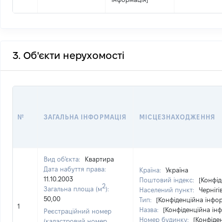
3. Об'єкти нерухомості
№
ЗАГАЛЬНА ІНФОРМАЦІЯ
МІСЦЕЗНАХОДЖЕННЯ
Вид об'єкта:
Квартира
Дата набуття права:
Країна:
Україна
11.10.2003
Поштовий індекс:
[Конфід
2
Загальна площа (м
):
Населений пункт:
Чернігі
50,00
Тип:
[Конфіденційна інфо
1
Назва:
[Конфіденційна ін
Реєстраційний номер
Номер будинку:
[Конфіде
(кадастровий номер