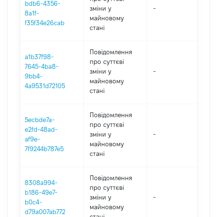
bdb6-4356-
зміни y
-
202
8a1f-
майновому
f35f34e26cab
стані
Повідомлення
a1b37f98-
про суттєві
7645-4ba8-
зміни y
-
202
9bb4-
майновому
4a9531d72105
стані
Повідомлення
5ecbde7a-
про суттєві
e2fd-48ad-
зміни y
-
202
af9e-
майновому
7f9244b787e5
стані
Повідомлення
8308a994-
про суттєві
b186-49e7-
зміни y
-
202
b0c4-
майновому
d79a007ab772
стані