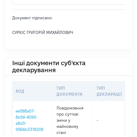
Документ підписано:
СУРКІС ГРИГОРІЙ МИХАЙЛОВИЧ
Інші документи суб'єкта
декларування
ТИП
ТИП
КОД
ПЕ
ДОКУМЕНТА
ДЕКЛАРАЦІЇ
Повідомлення
ee598a07-
про суттєві
8b54-4090-
зміни y
-
202
a8d3-
майновому
9566b3318208
стані