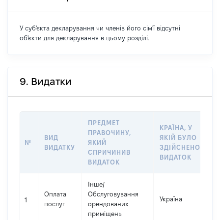
У суб'єкта декларування чи членів його сім'ї відсутні
об'єкти для декларування в цьому розділі.
9. Видатки
ПРЕДМЕТ
КРАЇНА, У
ПРАВОЧИНУ,
ВИД
ЯКІЙ БУЛО
Р
№
ЯКИЙ
ВИДАТКУ
ЗДІЙСНЕНО
В
СПРИЧИНИВ
ВИДАТОК
ВИДАТОК
Інше
/
Оплата
Обслуговування
Україна
1
1
послуг
орендованих
приміщень