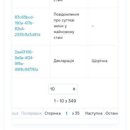
Повідомлення
83c65bcd-
про суттєві
190a-417b-
зміни y
-
202
82b4-
майновому
2357c9d3d81d
стані
2aa43106-
9e5e-4f24-
Декларація
Щорічна
202
9f9a-
49f8c94776fa
1 - 10 з 349
Перша
Попередня
Сторінка
з
35
Наступна
Остання