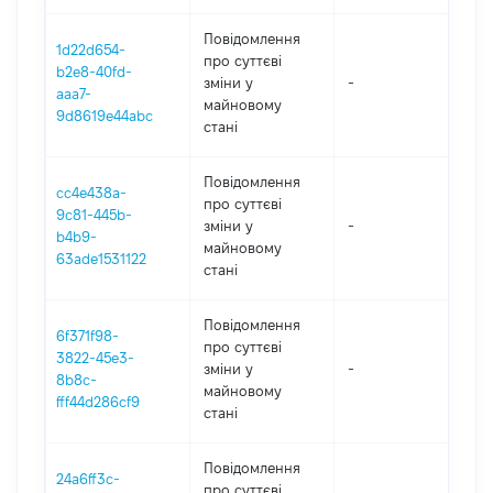
Повідомлення
1d22d654-
про суттєві
b2e8-40fd-
зміни y
-
202
aaa7-
майновому
9d8619e44abc
стані
Повідомлення
cc4e438a-
про суттєві
9c81-445b-
зміни y
-
202
b4b9-
майновому
63ade1531122
стані
Повідомлення
6f371f98-
про суттєві
3822-45e3-
зміни y
-
202
8b8c-
майновому
fff44d286cf9
стані
Повідомлення
24a6ff3c-
про суттєві