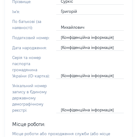
Суркіс
Прізвище:
Григорій
Ім'я:
По батькові (за
Михайлович
наявності):
[Конфіденційна інформація]
Податковий номер:
[Конфіденційна інформація]
Дата народження:
Серія та номер
паспорта
громадянина
[Конфіденційна інформація]
України (ID-картка):
Унікальний номер
запису в Єдиному
державному
демографічному
[Конфіденційна інформація]
реєстрі:
Місце роботи:
Місце роботи або проходження служби
(або місце