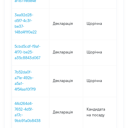
af1b71fede4e
3ea92d28-
d5f7-4c3f-
Декларація
Щорічна
201
be37-
148d4f1f0e22
5cbd5cdf-f9af-
4f70-be25-
Декларація
Щорічна
201
a35c8843d067
7b52da0f-
a71e-492b-
Декларація
Щорічна
201
a5a1-
4f54aa10f7f9
44d264d4-
7652-4d5f-
Кандидата
Декларація
201
a17c-
на посаду
9bb91a0b8438