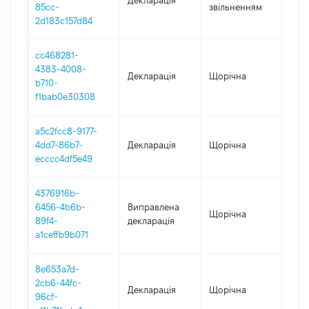
Декларація
-
85cc-
звільненням
29.
2d183c157d84
cc468281-
4383-4008-
Декларація
Щорічна
202
b710-
f1bab0e30308
a5c2fcc8-9177-
4dd7-86b7-
Декларація
Щорічна
202
ecccc4df5e49
4376916b-
6456-4b6b-
Виправлена
Щорічна
202
89f4-
декларація
a1ceffb9b071
8e653a7d-
2cb6-44fc-
Декларація
Щорічна
202
96cf-