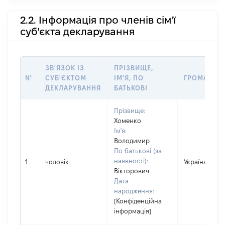
2.2. Інформація про членів сім'ї
суб'єкта декларування
ЗВ'ЯЗОК ІЗ
ПРІЗВИЩЕ,
№
СУБ'ЄКТОМ
ІМ'Я, ПО
ГРОМАДЯН
ДЕКЛАРУВАННЯ
БАТЬКОВІ
Прізвище:
Хоменко
Ім'я:
Володимир
По батькові (за
наявності):
1
чоловік
Україна
Вікторович
Дата
народження:
[Конфіденційна
інформація]