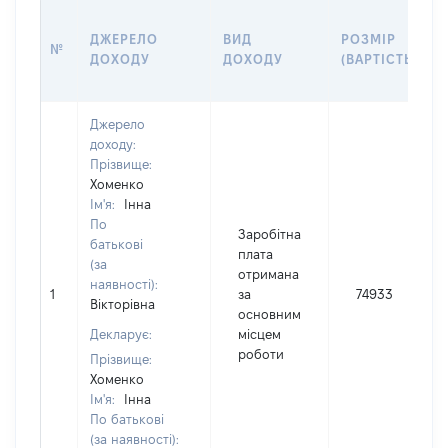
ДЖЕРЕЛО
ВИД
РОЗМІР
№
ДОХОДУ
ДОХОДУ
(ВАРТІСТЬ)
Джерело
доходу:
Прізвище:
Хоменко
Ім'я:
Інна
По
Заробітна
батькові
плата
(за
отримана
наявності):
1
за
74933
Вікторівна
основним
Декларує:
місцем
роботи
Прізвище:
Хоменко
Ім'я:
Інна
По батькові
(за наявності):