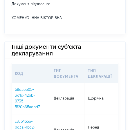
Документ підписано:
ХОМЕНКО ІННА ВІКТОРІВНА
Інші документи суб'єкта
декларування
ТИП
ТИП
КОД
ПЕ
ДОКУМЕНТА
ДЕКЛАРАЦІЇ
59daeb05-
3d1c-42bb-
Декларація
Щорічна
202
9735-
5f20b65adbd7
c7d5455b-
01.0
0c3a-4bc2-
Перед