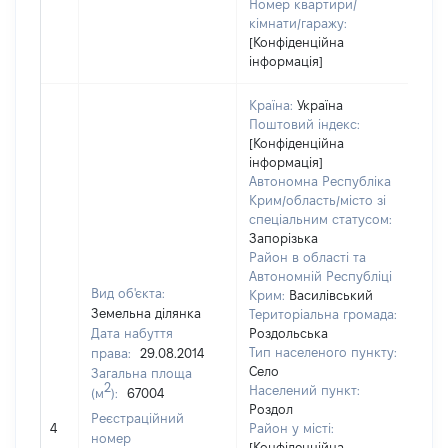
Номер квартири/
кімнати/гаражу:
[Конфіденційна
інформація]
Країна:
Україна
Поштовий індекс:
[Конфіденційна
інформація]
Автономна Республіка
Крим/область/місто зі
спеціальним статусом:
Запорізька
Район в області та
Автономній Республіці
Вид об'єкта:
Крим:
Василівський
Земельна ділянка
Територіальна громада:
Дата набуття
Роздольська
Тип населеного пункту:
права:
29.08.2014
Село
Загальна площа
2
Населений пункт:
(м
):
67004
Роздол
[Не
Реєстраційний
4
Район у місті:
зас
номер
[Конфіденційна