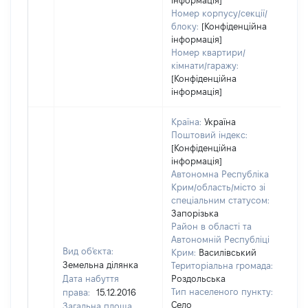
інформація]
Номер корпусу/секції/
блоку:
[Конфіденційна
інформація]
Номер квартири/
кімнати/гаражу:
[Конфіденційна
інформація]
Країна:
Україна
Поштовий індекс:
[Конфіденційна
інформація]
Автономна Республіка
Крим/область/місто зі
спеціальним статусом:
Запорізька
Район в області та
Автономній Республіці
Вид об'єкта:
Крим:
Василівський
Земельна ділянка
Територіальна громада:
Дата набуття
Роздольська
Тип населеного пункту:
права:
15.12.2016
Село
Загальна площа