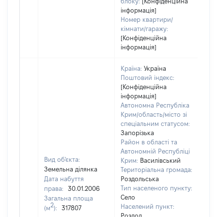
блоку:
[Конфіденційна
інформація]
Номер квартири/
кімнати/гаражу:
[Конфіденційна
інформація]
Країна:
Україна
Поштовий індекс:
[Конфіденційна
інформація]
Автономна Республіка
Крим/область/місто зі
спеціальним статусом:
Запорізька
Район в області та
Автономній Республіці
Вид об'єкта:
Крим:
Василівський
Земельна ділянка
Територіальна громада:
Дата набуття
Роздольська
Тип населеного пункту:
права:
30.01.2006
Село
Загальна площа
2
Населений пункт:
(м
):
317807
Роздол