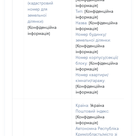
(кадастровий
інформація]
номер для
Тип:
[Конфіденційна
земельної
інформація]
ділянки):
Назва:
[Конфіденційна
[Конфіденційна
інформація]
інформація]
Номер будинку/
земельної ділянки:
[Конфіденційна
інформація]
Номер корпусу/секції/
блоку:
[Конфіденційна
інформація]
Номер квартири/
кімнати/гаражу:
[Конфіденційна
інформація]
Країна:
Україна
Поштовий індекс:
[Конфіденційна
інформація]
Автономна Республіка
Крим/область/місто зі