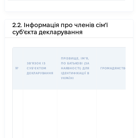
2.2. Інформація про членів сім'ї
суб'єкта декларування
П
ПРІЗВИЩЕ, ІМʼЯ,
Б
ЗВʼЯЗОК ІЗ
ПО БАТЬКОВІ (ЗА
І
№
СУБʼЄКТОМ
НАЯВНОСТІ) ДЛЯ
ГРОМАДЯНСТВО
М
ДЕКЛАРУВАННЯ
ІДЕНТИФІКАЦІЇ В
УКРАЇНІ