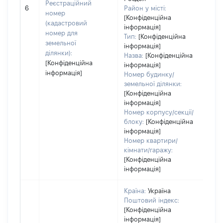
[Не
Реєстраційний
6
Район у місті:
зас
номер
[Конфіденційна
(кадастровий
інформація]
номер для
Тип:
[Конфіденційна
земельної
інформація]
ділянки):
Назва:
[Конфіденційна
[Конфіденційна
інформація]
інформація]
Номер будинку/
земельної ділянки:
[Конфіденційна
інформація]
Номер корпусу/секції/
блоку:
[Конфіденційна
інформація]
Номер квартири/
кімнати/гаражу:
[Конфіденційна
інформація]
Країна:
Україна
Поштовий індекс:
[Конфіденційна
інформація]