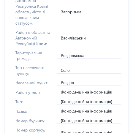
Автономна
Республіка Крим/
Запорізька
область/місто зі
спеціальним
статусом:
Район в області та
Василівський
Автономній
Республіці Крим:
Територіальна
Роздольська
громада:
Тип населеного
Село
пункту:
Роздол
Населений пункт:
[Конфіденційна інформація]
Район у місті:
[Конфіденційна інформація]
Тип:
[Конфіденційна інформація]
Назва:
[Конфіденційна інформація]
Номер будинку:
Номер корпусу/
[Конфіденційна інформація]