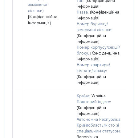
Тип:
[Конфіденційна
земельної
інформація]
ділянки):
Назва:
[Конфіденційна
[Конфіденційна
інформація]
інформація]
Номер будинку/
земельної ділянки:
[Конфіденційна
інформація]
Номер корпусу/секції/
блоку:
[Конфіденційна
інформація]
Номер квартири/
кімнати/гаражу:
[Конфіденційна
інформація]
Країна:
Україна
Поштовий індекс:
[Конфіденційна
інформація]
Автономна Республіка
Крим/область/місто зі
спеціальним статусом:
Запорізька