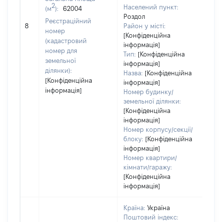
2
Населений пункт:
(м
):
62004
Роздол
[Не
Реєстраційний
8
Район у місті:
зас
номер
[Конфіденційна
(кадастровий
інформація]
номер для
Тип:
[Конфіденційна
земельної
інформація]
ділянки):
Назва:
[Конфіденційна
[Конфіденційна
інформація]
інформація]
Номер будинку/
земельної ділянки:
[Конфіденційна
інформація]
Номер корпусу/секції/
блоку:
[Конфіденційна
інформація]
Номер квартири/
кімнати/гаражу:
[Конфіденційна
інформація]
Країна:
Україна
Поштовий індекс: