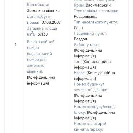
Вид об'єкта:
Крим:
Василівський
Земельна ділянка
Територіальна громада:
Дата набуття
Роздольська
Тип населеного пункту:
права:
07.06.2007
Село
Загальна площа
2
Населений пункт:
(м
):
57138
Роздол
[Не
Реєстраційний
1
Район у місті:
зас
номер
[Конфіденційна
(кадастровий
інформація]
номер для
Тип:
[Конфіденційна
земельної
інформація]
ділянки):
Назва:
[Конфіденційна
[Конфіденційна
інформація]
інформація]
Номер будинку/
земельної ділянки:
[Конфіденційна
інформація]
Номер корпусу/секції/
блоку:
[Конфіденційна
інформація]
Номер квартири/
кімнати/гаражу: