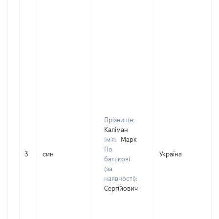
Прізвище:
Каліман
Ім'я:
Марк
По
3
син
Україна
батькові
(за
наявності):
Сергійович