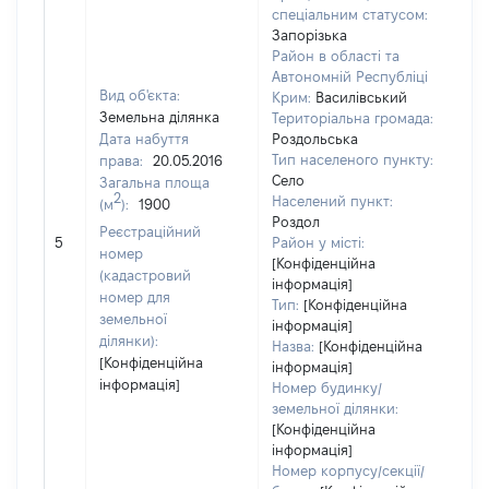
спеціальним статусом:
Запорізька
Район в області та
Автономній Республіці
Вид об'єкта:
Крим:
Василівський
Земельна ділянка
Територіальна громада:
Дата набуття
Роздольська
Тип населеного пункту:
права:
20.05.2016
Село
Загальна площа
2
Населений пункт:
(м
):
1900
Роздол
[Не
Реєстраційний
5
Район у місті:
зас
номер
[Конфіденційна
(кадастровий
інформація]
номер для
Тип:
[Конфіденційна
земельної
інформація]
ділянки):
Назва:
[Конфіденційна
[Конфіденційна
інформація]
інформація]
Номер будинку/
земельної ділянки:
[Конфіденційна
інформація]
Номер корпусу/секції/