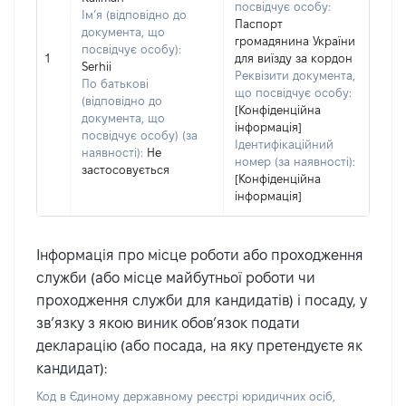
посвідчує особу:
Ім’я (відповідно до
Паспорт
документа, що
громадянина України
посвідчує особу):
1
для виїзду за кордон
Serhii
Реквізити документа,
По батькові
що посвідчує особу:
(відповідно до
[Конфіденційна
документа, що
інформація]
посвідчує особу) (за
Ідентифікаційний
наявності):
Не
номер (за наявності):
застосовується
[Конфіденційна
інформація]
Інформація про місце роботи або проходження
служби (або місце майбутньої роботи чи
проходження служби для кандидатів) і посаду, у
зв’язку з якою виник обов’язок подати
декларацію (або посада, на яку претендуєте як
кандидат):
Код в Єдиному державному реєстрі юридичних осіб,