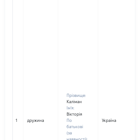
Прізвище:
Каліман
Ім'я:
Вікторія
1
дружина
По
Україна
батькові
(за
наявності):