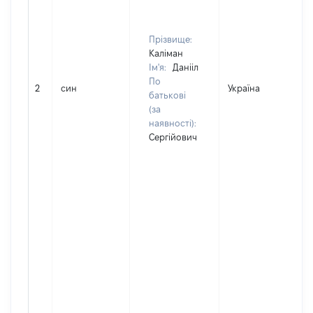
Прізвище:
Каліман
Ім'я:
Данііл
По
2
син
Україна
батькові
(за
наявності):
Сергійович