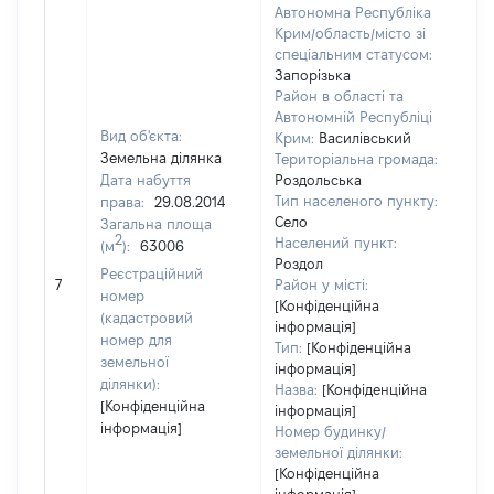
Автономна Республіка
Крим/область/місто зі
спеціальним статусом:
Запорізька
Район в області та
Автономній Республіці
Вид об'єкта:
Крим:
Василівський
Земельна ділянка
Територіальна громада:
Дата набуття
Роздольська
Тип населеного пункту:
права:
29.08.2014
Село
Загальна площа
2
Населений пункт:
(м
):
63006
Роздол
[Не
Реєстраційний
7
Район у місті:
зас
номер
[Конфіденційна
(кадастровий
інформація]
номер для
Тип:
[Конфіденційна
земельної
інформація]
ділянки):
Назва:
[Конфіденційна
[Конфіденційна
інформація]
інформація]
Номер будинку/
земельної ділянки:
[Конфіденційна