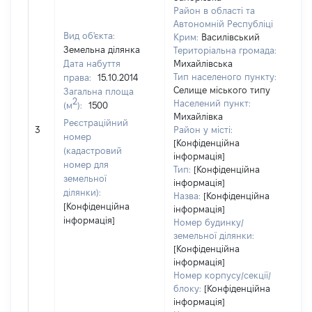
Район в області та
Автономній Республіці
Вид об'єкта:
Крим:
Василівський
Земельна ділянка
Територіальна громада:
Дата набуття
Михайлівська
Тип населеного пункту:
права:
15.10.2014
Селище міського типу
Загальна площа
2
Населений пункт:
(м
):
1500
Михайлівка
[Не
Реєстраційний
3
Район у місті:
зас
номер
[Конфіденційна
(кадастровий
інформація]
номер для
Тип:
[Конфіденційна
земельної
інформація]
ділянки):
Назва:
[Конфіденційна
[Конфіденційна
інформація]
інформація]
Номер будинку/
земельної ділянки:
[Конфіденційна
інформація]
Номер корпусу/секції/
блоку:
[Конфіденційна
інформація]