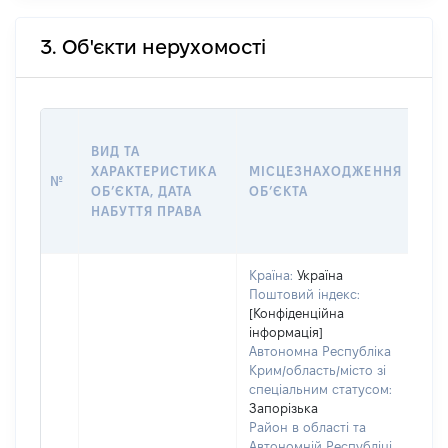
3. Об'єкти нерухомості
ВА
ВИД ТА
ДА
ХАРАКТЕРИСТИКА
МІСЦЕЗНАХОДЖЕННЯ
ПР
№
ОБʼЄКТА, ДАТА
ОБʼЄКТА
ОС
НАБУТТЯ ПРАВА
Г
ОЦ
Країна:
Україна
Поштовий індекс:
[Конфіденційна
інформація]
Автономна Республіка
Крим/область/місто зі
спеціальним статусом:
Запорізька
Район в області та
Автономній Республіці