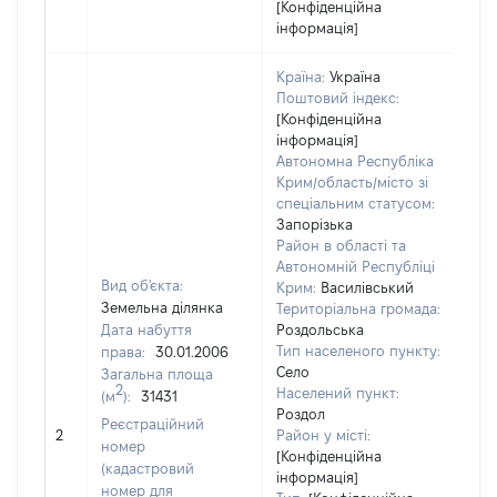
[Конфіденційна
інформація]
Країна:
Україна
Поштовий індекс:
[Конфіденційна
інформація]
Автономна Республіка
Крим/область/місто зі
спеціальним статусом:
Запорізька
Район в області та
Автономній Республіці
Вид об'єкта:
Крим:
Василівський
Земельна ділянка
Територіальна громада:
Дата набуття
Роздольська
Тип населеного пункту:
права:
30.01.2006
Село
Загальна площа
2
Населений пункт:
(м
):
31431
Роздол
[Не
Реєстраційний
2
Район у місті:
зас
номер
[Конфіденційна
(кадастровий
інформація]
номер для