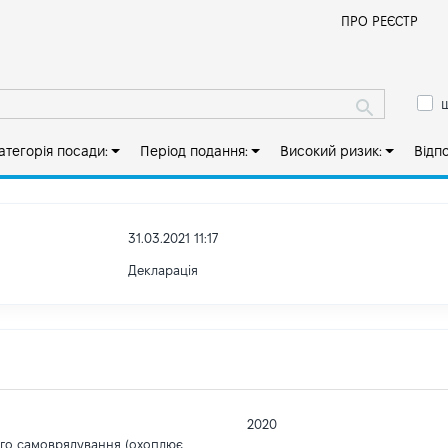
Й
ПРО РЕЄСТР
ш
атегорія посади:
Період подання:
Високий ризик:
Відп
31.03.2021 11:17
Декларація
2020
ого самоврядування (охоплює