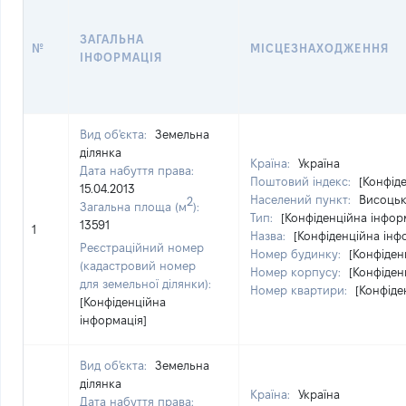
ЗАГАЛЬНА
№
МІСЦЕЗНАХОДЖЕННЯ
ІНФОРМАЦІЯ
Вид об'єкта:
Земельна
ділянка
Країна:
Україна
Дата набуття права:
Поштовий індекс:
[Конфід
15.04.2013
Населений пункт:
Висоцьк
2
Загальна площа (м
):
Тип:
[Конфіденційна інфор
13591
1
Назва:
[Конфіденційна інф
Реєстраційний номер
Номер будинку:
[Конфіден
(кадастровий номер
Номер корпусу:
[Конфіден
для земельної ділянки):
Номер квартири:
[Конфіде
[Конфіденційна
інформація]
Вид об'єкта:
Земельна
ділянка
Країна:
Україна
Дата набуття права: