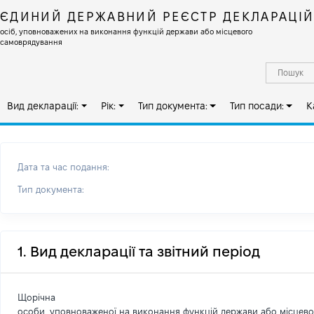
ЄДИНИЙ ДЕРЖАВНИЙ РЕЄСТР ДЕКЛАРАЦІ
осіб, уповноважених на виконання функцій держави або місцевого
самоврядування
Вид декларації:
Рік:
Тип документа:
Тип посади:
К
Дата та час подання:
Тип документа:
1. Вид декларації та звітний період
Щорічна
особи, уповноваженої на виконання функцій держави або місцев