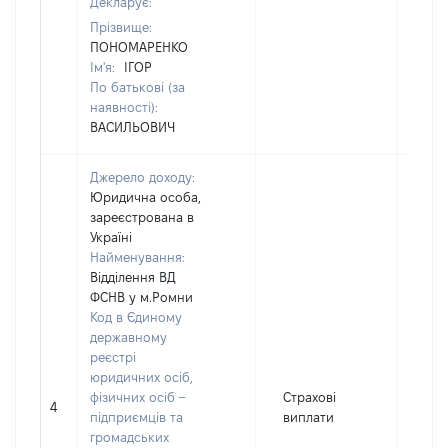
Декларує:
Прізвище:
ПОНОМАРЕНКО
Ім'я:
ІГОР
По батькові (за
наявності):
ВАСИЛЬОВИЧ
Джерело доходу:
Юридична особа,
зареєстрована в
Україні
Найменування:
Відділення ВД
ФСНВ у м.Ромни
Код в Єдиному
державному
реєстрі
юридичних осіб,
фізичних осіб –
Страхові
4
639
підприємців та
виплати
громадських