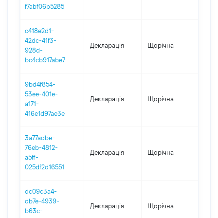
30.
f7abf06b5285
c418e2d1-
42dc-41f3-
Декларація
Щорічна
202
928d-
bc4cb917abe7
9bd4f854-
53ee-401e-
Декларація
Щорічна
202
a171-
416e1d97ae3e
3a77adbe-
76eb-4812-
Декларація
Щорічна
202
a5ff-
025df2d16551
dc09c3a4-
db7e-4939-
Декларація
Щорічна
201
b63c-