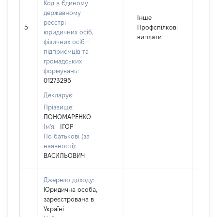
Код в Єдиному
державному
Інше
реєстрі
5
Профспілкові
500
юридичних осіб,
виплати
фізичних осіб –
підприємців та
громадських
формувань:
01273295
Декларує:
Прізвище:
ПОНОМАРЕНКО
Ім'я:
ІГОР
По батькові (за
наявності):
ВАСИЛЬОВИЧ
Джерело доходу:
Юридична особа,
зареєстрована в
Україні