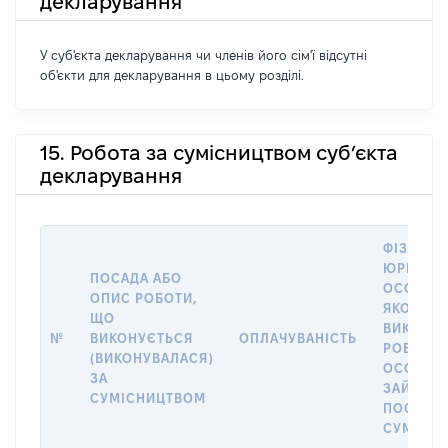
декларування
У суб'єкта декларування чи членів його сім'ї відсутні
об'єкти для декларування в цьому розділі.
15. Робота за сумісництвом суб’єкта
декларування
ФІЗИЧНА
ЮРИДИЧ
ПОСАДА АБО
ОСОБА, 
ОПИС РОБОТИ,
ЯКОЇ
ЩО
ВИКОНУ
№
ВИКОНУЄТЬСЯ
ОПЛАЧУВАНІСТЬ
РОБОТА (
(ВИКОНУВАЛАСЯ)
ОСОБА
ЗА
ЗАЙМАЛ
СУМІСНИЦТВОМ
ПОСАДУ 
СУМІСН