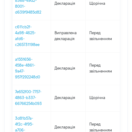
8368-49d2-
Декларація
Щорічна
202
8001-
d639f9485d82
c611cb2f-
01.0
4a98-4625-
Виправлена
Перед
-
afd6-
декларація
звільненням
31.1
c265731198ee
a1551656-
01.0
458e-4861-
Перед
Декларація
-
9a47-
звільненням
31.1
957f292248d0
7e652f00-7757-
4863-b337-
Декларація
Щорічна
202
66766254b093
3d81b57a-
01.0
4f2c-4f95-
Перед
Декларація
-
a706-
звільненням