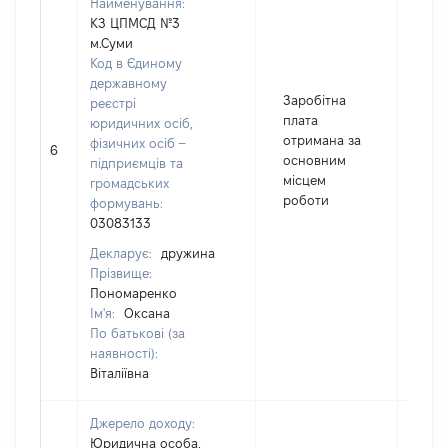
Найменування:
КЗ ЦПМСД №3
м.Суми
Код в Єдиному
державному
Заробітна
реєстрі
плата
юридичних осіб,
отримана за
фізичних осіб –
6
30
основним
підприємців та
місцем
громадських
роботи
формувань:
03083133
Декларує:
дружина
Прізвище:
Пономаренко
Ім'я:
Оксана
По батькові (за
наявності):
Віталіївна
Джерело доходу:
Юридична особа,