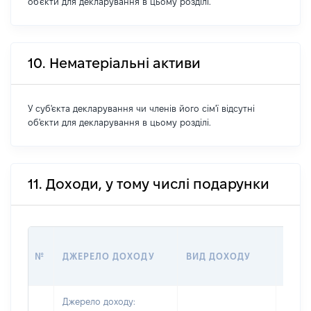
об'єкти для декларування в цьому розділі.
10. Нематеріальні активи
У суб'єкта декларування чи членів його сім'ї відсутні
об'єкти для декларування в цьому розділі.
11. Доходи, у тому числі подарунки
РОЗМ
№
ДЖЕРЕЛО ДОХОДУ
ВИД ДОХОДУ
(ВАР
Джерело доходу: