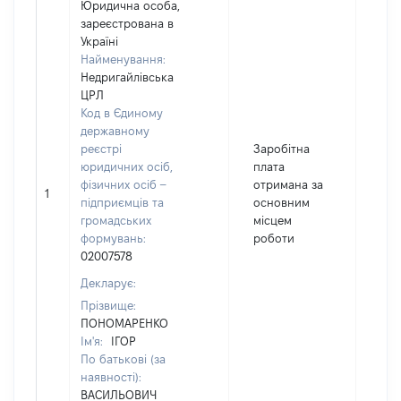
Юридична особа,
зареєстрована в
Україні
Найменування:
Недригайлівська
ЦРЛ
Код в Єдиному
державному
реєстрі
Заробітна
юридичних осіб,
плата
фізичних осіб –
отримана за
1
102
підприємців та
основним
громадських
місцем
формувань:
роботи
02007578
Декларує:
Прізвище:
ПОНОМАРЕНКО
Ім'я:
ІГОР
По батькові (за
наявності):
ВАСИЛЬОВИЧ