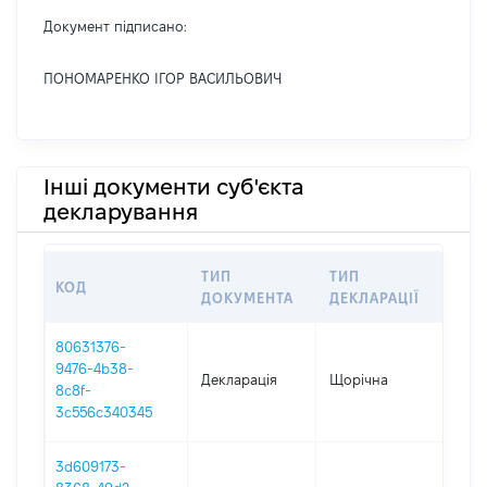
Документ підписано:
ПОНОМАРЕНКО ІГОР ВАСИЛЬОВИЧ
Інші документи суб'єкта
декларування
ТИП
ТИП
КОД
ПЕ
ДОКУМЕНТА
ДЕКЛАРАЦІЇ
80631376-
9476-4b38-
Декларація
Щорічна
202
8c8f-
3c556c340345
3d609173-