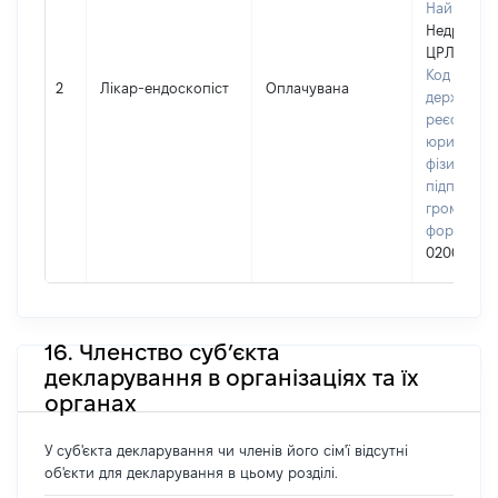
Найменув
Недригайл
ЦРЛ
Код в Єди
2
Лікар-ендоскопіст
Оплачувана
державно
реєстрі
юридичних
фізичних о
підприємц
громадськ
формуван
02007578
16. Членство суб’єкта
декларування в організаціях та їх
органах
У суб'єкта декларування чи членів його сім'ї відсутні
об'єкти для декларування в цьому розділі.