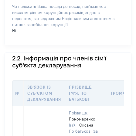
Чи належить Ваша посада до посад, пов'язаних з
високим рівнем корупційних ризиків, згідно з
переліком, затвердженим Національним агентством з
питань запобігання корупції?
Ні
2.2. Інформація про членів сім'ї
суб'єкта декларування
ЗВ'ЯЗОК ІЗ
ПРІЗВИЩЕ,
№
СУБ'ЄКТОМ
ІМ'Я, ПО
ГРОМАДЯН
ДЕКЛАРУВАННЯ
БАТЬКОВІ
Прізвище:
Пономаренко
Ім'я:
Оксана
По батькові (за