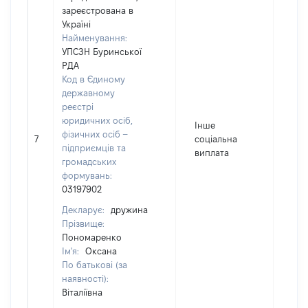
зареєстрована в
Україні
Найменування:
УПСЗН Буринської
РДА
Код в Єдиному
державному
реєстрі
юридичних осіб,
Інше
фізичних осіб –
7
соціальна
93
підприємців та
виплата
громадських
формувань:
03197902
Декларує:
дружина
Прізвище:
Пономаренко
Ім'я:
Оксана
По батькові (за
наявності):
Віталіївна