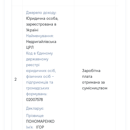
Джерело доходу:
Юридична особа,
зареєстрована в
Україні
Найменування:
Недригайлівська
ЦРЛ
Код в Єдиному
державному
реєстрі
юридичних осіб,
Заробітна
фізичних осіб –
плата
2
258
підприємців та
отримана за
громадських
сумісництвом
формувань:
02007578
Декларує:
Прізвище:
ПОНОМАРЕНКО
Ім'я:
ІГОР