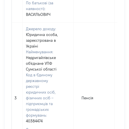
По батькові (за
наявності):
ВАСИЛЬОВИЧ
Джерело доходу:
Юридична особа,
зареєстрована в
Україні
Найменування:
Недригайлівське
об'єднане УПФ
Сумської області
Код в Єдиному
державному
реєстрі
юридичних осіб,
3
фізичних осіб –
Пенсія
134
підприємців та
громадських
формувань:
40384474