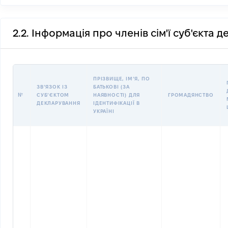
2.2. Інформація про членів сім'ї суб'єкта 
ПРІЗВИЩЕ, ІМʼЯ, ПО
ЗВʼЯЗОК ІЗ
БАТЬКОВІ (ЗА
№
СУБʼЄКТОМ
НАЯВНОСТІ) ДЛЯ
ГРОМАДЯНСТВО
ДЕКЛАРУВАННЯ
ІДЕНТИФІКАЦІЇ В
УКРАЇНІ