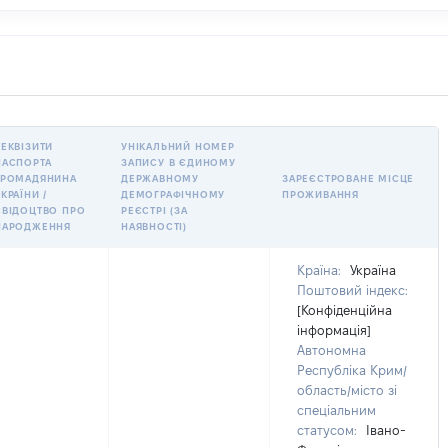
РЕКВІЗИТИ
УНІКАЛЬНИЙ НОМЕР
ПАСПОРТА
ЗАПИСУ В ЄДИНОМУ
ГРОМАДЯНИНА
ДЕРЖАВНОМУ
ЗАРЕЄСТРОВАНЕ МІСЦЕ
КРАЇНИ /
ДЕМОГРАФІЧНОМУ
ПРОЖИВАННЯ
СВІДОЦТВО ПРО
РЕЄСТРІ (ЗА
НАРОДЖЕННЯ
НАЯВНОСТІ)
Країна:
Україна
Поштовий індекс:
[Конфіденційна
інформація]
Автономна
Республіка Крим/
область/місто зі
спеціальним
статусом:
Івано-