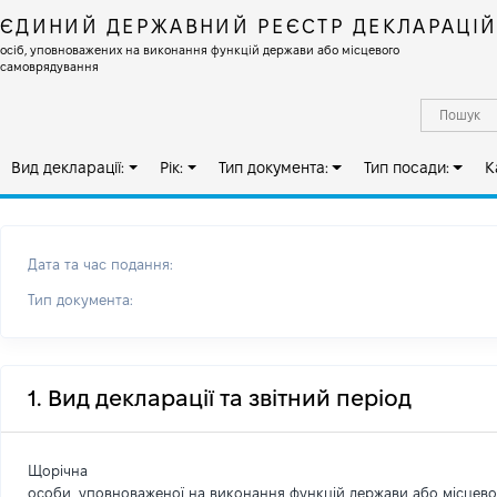
ЄДИНИЙ ДЕРЖАВНИЙ РЕЄСТР ДЕКЛАРАЦІ
осіб, уповноважених на виконання функцій держави або місцевого
самоврядування
Вид декларації:
Рік:
Тип документа:
Тип посади:
К
Дата та час подання:
Тип документа:
1. Вид декларації та звітний період
Щорічна
особи, уповноваженої на виконання функцій держави або місцев