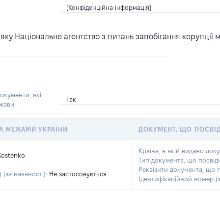
[Конфіденційна інформація]
ку Національне агентство з питань запобігання корупції 
окументи, які
Так
ржави
 ЗА МЕЖАМИ УКРАЇНИ
ДОКУМЕНТ, ЩО ПОСВІ
Країна, в якій видано док
Kostenko
Тип документа, що посвід
Реквізити документа, що 
 (за наявності):
Не застосовується
Ідентифікаційний номер (з