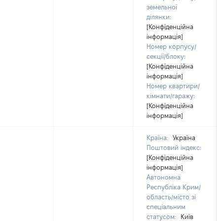
земельної
ділянки:
[Конфіденційна
інформація]
Номер корпусу/
секції/блоку:
[Конфіденційна
інформація]
Номер квартири/
кімнати/гаражу:
[Конфіденційна
інформація]
Країна:
Україна
Поштовий індекс:
[Конфіденційна
інформація]
Автономна
Республіка Крим/
область/місто зі
спеціальним
статусом:
Київ