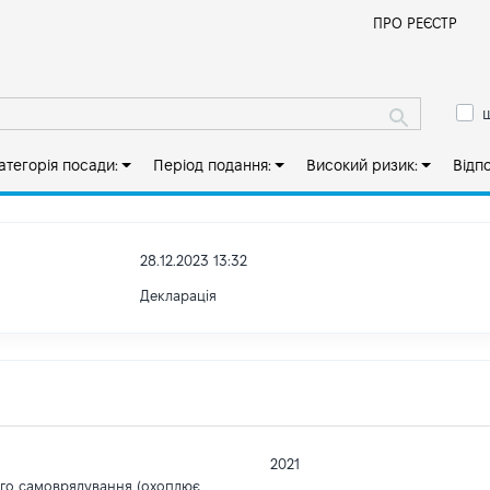
Й
ПРО РЕЄСТР
ш
атегорія посади:
Період подання:
Високий ризик:
Відп
28.12.2023 13:32
Декларація
2021
ого самоврядування (охоплює