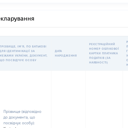
декларування
РЕЄСТРАЦІЙНИЙ
ПРІЗВИЩЕ, ІМʼЯ, ПО БАТЬКОВІ
НОМЕР ОБЛІКОВОЇ
ДЛЯ ІДЕНТИФІКАЦІЇ ЗА
ДАТА
КАРТКИ ПЛАТНИКА
МЕЖАМИ УКРАЇНИ, ДОКУМЕНТ,
НАРОДЖЕННЯ
У
ПОДАТКІВ (ЗА
ЩО ПОСВІДЧУЄ ОСОБУ
НАЯВНОСТІ)
Прізвище (відповідно
до документа, що
посвідчує особу):