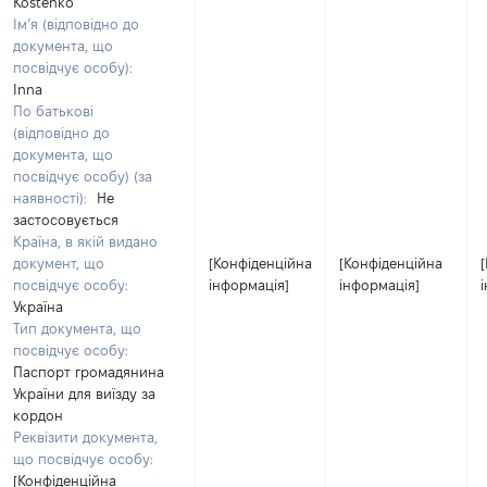
Kostenko
Ім’я (відповідно до
документа, що
посвідчує особу):
Inna
По батькові
(відповідно до
документа, що
посвідчує особу) (за
наявності):
Не
застосовується
Країна, в якій видано
документ, що
[Конфіденційна
[Конфіденційна
посвідчує особу:
інформація]
інформація]
Україна
Тип документа, що
посвідчує особу:
Паспорт громадянина
України для виїзду за
кордон
Реквізити документа,
що посвідчує особу:
[Конфіденційна