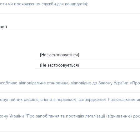
боти чи проходження служби для кандидатів)
:
асті
[Не застосовується]
[Не застосовується]
 особливо відповідальне становище, відповідно до Закону України «Про
орупційних ризиків, згідно з переліком, затвердженим Національним аг
акону України “Про запобігання та протидію легалізації (відмиванню) 